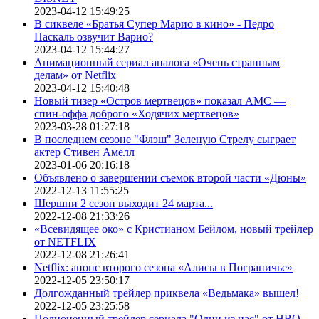
2023-04-12 15:49:25
В сиквеле «Братья Супер Марио в кино» - Педро
Паскаль озвучит Варио?
2023-04-12 15:44:27
Анимационный сериал аналога «Очень странным
делам» от Netflix
2023-04-12 15:40:48
Новый тизер «Остров мертвецов» показал АМС —
спин-оффа доброго «Ходячих мертвецов»
2023-03-28 01:27:18
В последнем сезоне "Флэш" Зеленую Стрелу сыграет
актер Стивен Амелл
2023-01-06 20:16:18
Объявлено о завершении съемок второй части «Дюны»
2022-12-13 11:55:25
Шершни 2 сезон выходит 24 марта...
2022-12-08 21:33:26
«Всевидящее око» с Кристианом Бейлом, новый трейлер
от NETFLIX
2022-12-08 21:26:41
Netflix: анонс второго сезона «Алисы в Пограничье»
2022-12-05 23:50:17
Долгожданный трейлер приквела «Ведьмака» вышел!
2022-12-05 23:25:58
Полноценный трейлер сериала "Одни из нас" от HBO