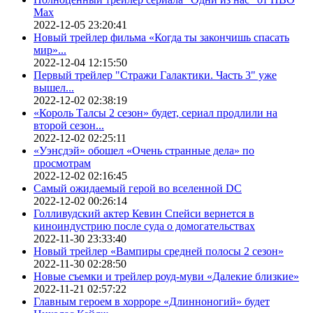
Max
2022-12-05 23:20:41
Новый трейлер фильма «Когда ты закончишь спасать
мир»...
2022-12-04 12:15:50
Первый трейлер "Стражи Галактики. Часть 3" уже
вышел...
2022-12-02 02:38:19
«Король Талсы 2 сезон» будет, сериал продлили на
второй сезон...
2022-12-02 02:25:11
«Уэнсдэй» обошел «Очень странные дела» по
просмотрам
2022-12-02 02:16:45
Самый ожидаемый герой во вселенной DC
2022-12-02 00:26:14
Голливудский актер Кевин Спейси вернется в
киноиндустрию после суда о домогательствах
2022-11-30 23:33:40
Новый трейлер «Вампиры средней полосы 2 сезон»
2022-11-30 02:28:50
Новые съемки и трейлер роуд-муви «Далекие близкие»
2022-11-21 02:57:22
Главным героем в хорроре «Длинноногий» будет