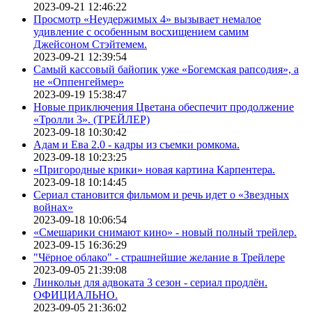
2023-09-21 12:46:22
Просмотр «Неудержимых 4» вызывает немалое
удивление с особенным восхищением самим
Джейсоном Стэйтемем.
2023-09-21 12:39:54
Самый кассовый байопик уже «Богемская рапсодия», а
не «Оппенгеймер»
2023-09-19 15:38:47
Новые приключения Цветана обеспечит продолжение
«Тролли 3». (ТРЕЙЛЕР)
2023-09-18 10:30:42
Адам и Ева 2.0 - кадры из съемки ромкома.
2023-09-18 10:23:25
«Пригородные крики» новая картина Карпентера.
2023-09-18 10:14:45
Сериал становится фильмом и речь идет о «Звездных
войнах»
2023-09-18 10:06:54
«Смешарики снимают кино» - новый полный трейлер.
2023-09-15 16:36:29
"Чёрное облако" - страшнейшие желание в Трейлере
2023-09-05 21:39:08
Линкольн для адвоката 3 сезон - сериал продлён.
ОФИЦИАЛЬНО.
2023-09-05 21:36:02