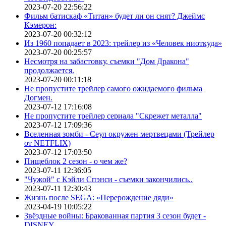
2023-07-20 22:56:22
Фильм батискаф «Титан» будет ли он снят? Джеймс
Кэмерон:
2023-07-20 00:32:12
Из 1960 попадает в 2023: трейлер из «Человек ниоткуда»
2023-07-20 00:25:57
Несмотря на забастовку, съемки "Дом Дракона"
продолжается.
2023-07-20 00:11:18
Не пропустите трейлер самого ожидаемого фильма
Догмен.
2023-07-12 17:16:08
Не пропустите трейлер сериала "Скрежет металла"
2023-07-12 17:09:36
Вселенная зомби - Сеул окружен мертвецами (Трейлер
от NETFLIX)
2023-07-12 17:03:50
Пищеблок 2 сезон - о чем же?
2023-07-11 12:36:05
"Чужой" с Кэйли Спэнси - съемки закончились..
2023-07-11 12:30:43
Жизнь после SEGA: «Перерождение дяди»
2023-04-19 10:05:22
Звёздные войны: Бракованная партия 3 сезон будет -
DISNEY