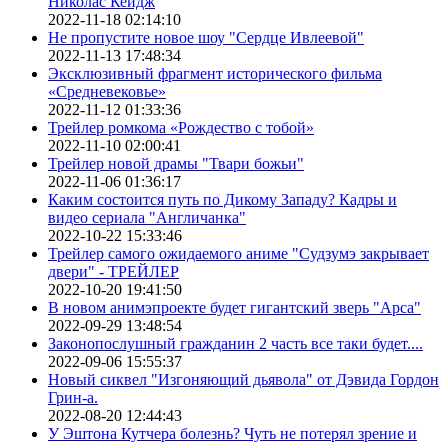
Николас Кейдж
2022-11-18 02:14:10
Не пропустите новое шоу "Сердце Ивлеевой"
2022-11-13 17:48:34
Эксклюзивный фрагмент исторического фильма
«Средневековье»
2022-11-12 01:33:36
Трейлер ромкома «Рождество с тобой»
2022-11-10 02:00:41
Трейлер новой драмы "Твари божьи"
2022-11-06 01:36:17
Каким состоится путь по Дикому Западу? Кадры и
видео сериала "Англичанка"
2022-10-22 15:33:46
Трейлер самого ожидаемого аниме "Судзумэ закрывает
двери" - ТРЕЙЛЕР
2022-10-20 19:41:50
В новом анимэпроекте будет гигантский зверь "Арса"
2022-09-29 13:48:54
Законопослушный гражданин 2 часть все таки будет....
2022-09-06 15:55:37
Новый сиквел "Изгоняющий дьявола" от Дэвида Гордон
Грин-а.
2022-08-20 12:44:43
У Эштона Кутчера болезнь? Чуть не потерял зрение и