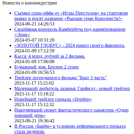
Новости о киноиндустрии
Съемки спин-оффа от «Игры Престолов» на стартовом
рывке и носят название «Рыцари семи Королевств!»
2024-06-21 14:26:53
Скорбящая кинороль Камбербеча под наименованием
«Эрик»
2024-05-07 10:31:20
«ЗОЛОТОЙ ГЛОБУС» - 2024 нашел своего фаворита.
2024-01-09 17:12:59
Касса: 4 млрд. рублей за 2 фильма.
2024-01-09 17:06:08
Бумажный дом. Берлин 2 сезон
2024-01-09 16:56:53
Трейлер легендарного фильма "Брат 3 часть"
2023-11-17 15:21:02
Маленький любитель лазанья: Гарфилд - новый трейлер
2023-11-17 15:18:22
Новейший трейлер сериала «Цербер»
2023-11-17 15:12:32
Нашумевший сюжет фантастического характера «Один
хороший день»
2023-09-21 19:36:42
В России «Барби» в условиях неформального проката
стала лидером.