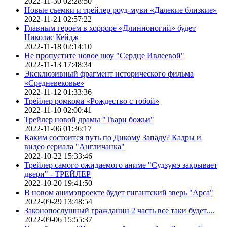
2022-11-30 02:28:50
Новые съемки и трейлер роуд-муви «Далекие близкие»
2022-11-21 02:57:22
Главным героем в хорроре «Длинноногий» будет
Николас Кейдж
2022-11-18 02:14:10
Не пропустите новое шоу "Сердце Ивлеевой"
2022-11-13 17:48:34
Эксклюзивный фрагмент исторического фильма
«Средневековье»
2022-11-12 01:33:36
Трейлер ромкома «Рождество с тобой»
2022-11-10 02:00:41
Трейлер новой драмы "Твари божьи"
2022-11-06 01:36:17
Каким состоится путь по Дикому Западу? Кадры и
видео сериала "Англичанка"
2022-10-22 15:33:46
Трейлер самого ожидаемого аниме "Судзумэ закрывает
двери" - ТРЕЙЛЕР
2022-10-20 19:41:50
В новом анимэпроекте будет гигантский зверь "Арса"
2022-09-29 13:48:54
Законопослушный гражданин 2 часть все таки будет....
2022-09-06 15:55:37