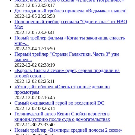
2022-12-05 23:50:17
Долгожданный трейлер приквела «Ведьмака» вышел!
2022-12-05 23:25:58
Полноценный трейлер сериала "Одни из нас" от HBO
Max
2022-12-05 23:20:41
Новый трейлер фильма «Когда ты закончишь спасать
мир»...
2022-12-04 12:15:50
Первый трейлер "Стражи Галактики. Часть 3" уже
вышел...
2022-12-02 02:38:19
«Король Талсы 2 сезон» будет, сериал продлили на
второй сезон...
2022-12-02 02:25:11
«Уэнсдэй» обошел «Очень странные дела» по
просмотрам
2022-12-02 02:16:45
Самый ожидаемый герой во вселенной DC
2022-12-02 00:26:14
Голливудский актер Кевин Спейси вернется в
киноиндустрию после суда о домогательствах
2022-11-30 23:33:40
Новый трейлер «Вампиры средней полосы 2 сезон»