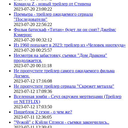
Команда Z - новый трейлер от Стивена
2023-07-20 23:00:22
Премьера - трейлер ожидаемого сериала
"Последователи"
2023-07-20 22:56:22
Фильм батискаф «Титан» будет ли он снят? Джеймс
Кэмерон:
2023-07-20 00:32:12
Из 1960 попадает в 2023: трейлер из «Человек ниоткуда»
2023-07-20 00:25:57
Несмотря на забастовку, съемки "Дом Дракона"
продолжается.
2023-07-20 00:11:18
Не пропустите трейлер самого ожидаемого фильма
Догмен.
2023-07-12 17:16:08
Не пропустите трейлер сериала "Скрежет металла"
2023-07-12 17:09:36
Вселенная зомби - Сеул окружен мертвецами (Трейлер
от NETFLIX)
2023-07-12 17:03:50
Пищеблок 2 сезон - о чем же?
2023-07-11 12:36:05
"Чужой" с Кэйли Спэнси - съемки закончились..
2023-07-11 12:30:43