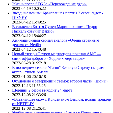
Жизнь после SEGA: «Перерождение дяди»
2023-04-19 10:05:22
Звёздные войны: Бракованная партия 3 сезон будет -
DISNEY
2023-04-12 15:49:25
В сиквеле «Братья Супер Марио в кино» - Педро
Паскаль озвучит Варио?
2023-04-12 15:44:27
Анимационный сериал аналога «Очень странным
делам» от Netflix
2023-04-12 15:40:48
Новый тизер «Остров мертвецов» показал АМС —
спин-оффа доброго «Ходячих мертвецов»
2023-03-28 01:27:18
В последнем сезоне "Флэш" Зеленую Стрелу сыграет
актер Стивен Амелл
2023-01-06 20:16:18
Объявлено о завершении съемок второй части «Дюны»
2022-12-13 11:55:25
Шершни 2 сезон выходит 24 марта...
2022-12-08 21:33:26
«Всевидящее око» с Кристианом Бейлом, новый трейлер
от NETFLIX
2022-12-08 21:26:41
Netflix: анонс второго сезона «Алисы в Пограничье»