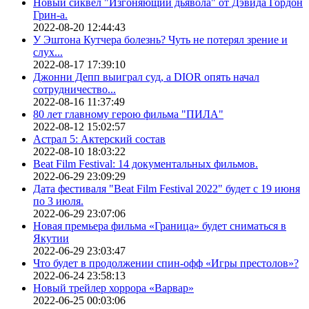
Новый сиквел "Изгоняющий дьявола" от Дэвида Гордон
Грин-а.
2022-08-20 12:44:43
У Эштона Кутчера болезнь? Чуть не потерял зрение и
слух...
2022-08-17 17:39:10
Джонни Депп выиграл суд, а DIOR опять начал
сотрудничество...
2022-08-16 11:37:49
80 лет главному герою фильма "ПИЛА"
2022-08-12 15:02:57
Астрал 5: Актерский состав
2022-08-10 18:03:22
Beat Film Festival: 14 документальных фильмов.
2022-06-29 23:09:29
Дата фестиваля "Beat Film Festival 2022" будет с 19 июня
по 3 июля.
2022-06-29 23:07:06
Новая премьера фильма «Граница» будет сниматься в
Якутии
2022-06-29 23:03:47
Что будет в продолжении спин-офф «Игры престолов»?
2022-06-24 23:58:13
Новый трейлер хоррора «Варвар»
2022-06-25 00:03:06