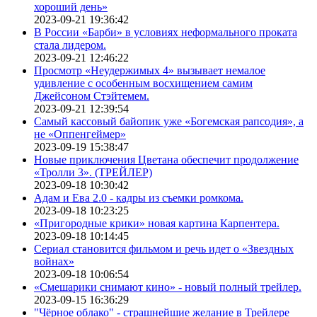
хороший день»
2023-09-21 19:36:42
В России «Барби» в условиях неформального проката
стала лидером.
2023-09-21 12:46:22
Просмотр «Неудержимых 4» вызывает немалое
удивление с особенным восхищением самим
Джейсоном Стэйтемем.
2023-09-21 12:39:54
Самый кассовый байопик уже «Богемская рапсодия», а
не «Оппенгеймер»
2023-09-19 15:38:47
Новые приключения Цветана обеспечит продолжение
«Тролли 3». (ТРЕЙЛЕР)
2023-09-18 10:30:42
Адам и Ева 2.0 - кадры из съемки ромкома.
2023-09-18 10:23:25
«Пригородные крики» новая картина Карпентера.
2023-09-18 10:14:45
Сериал становится фильмом и речь идет о «Звездных
войнах»
2023-09-18 10:06:54
«Смешарики снимают кино» - новый полный трейлер.
2023-09-15 16:36:29
"Чёрное облако" - страшнейшие желание в Трейлере