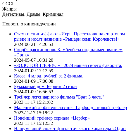
СССР
Жанры
Детективы
,
Драмы
,
Криминал
Новости о киноиндустрии
Съемки спин-оффа от «Игры Престолов» на стартовом
рывке и носят название «Рыцари семи Королевств!»
2024-06-21 14:26:53
Скорбящая кинороль Камбербеча под наименованием
«Эрик»
2024-05-07 10:31:20
«ЗОЛОТОЙ ГЛОБУС» - 2024 нашел своего фаворита.
2024-01-09 17:12:59
Касса: 4 млрд. рублей за 2 фильма.
2024-01-09 17:06:08
Бумажный дом. Берлин 2 сезон
2024-01-09 16:56:53
Трейлер легендарного фильма "Брат 3 часть"
2023-11-17 15:21:02
Маленький любитель лазанья: Гарфилд - новый трейлер
2023-11-17 15:18:22
Новейший трейлер сериала «Цербер»
2023-11-17 15:12:32
Нашумевший сюжет фантастического характера «Один