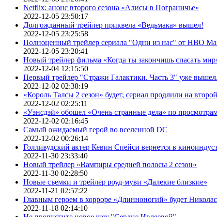
Netflix: анонс второго сезона «Алисы в Пограничье»
2022-12-05 23:50:17
Долгожданный трейлер приквела «Ведьмака» вышел!
2022-12-05 23:25:58
Полноценный трейлер сериала "Одни из нас" от HBO Ma
2022-12-05 23:20:41
Новый трейлер фильма «Когда ты закончишь спасать мир»
2022-12-04 12:15:50
Первый трейлер "Стражи Галактики. Часть 3" уже вышел.
2022-12-02 02:38:19
«Король Талсы 2 сезон» будет, сериал продлили на второй 
2022-12-02 02:25:11
«Уэнсдэй» обошел «Очень странные дела» по просмотра
2022-12-02 02:16:45
Самый ожидаемый герой во вселенной DC
2022-12-02 00:26:14
Голливудский актер Кевин Спейси вернется в киноиндуст
2022-11-30 23:33:40
Новый трейлер «Вампиры средней полосы 2 сезон»
2022-11-30 02:28:50
Новые съемки и трейлер роуд-муви «Далекие близкие»
2022-11-21 02:57:22
Главным героем в хорроре «Длинноногий» будет Никола
2022-11-18 02:14:10
Не пропустите новое шоу "Сердце Ивлеевой"