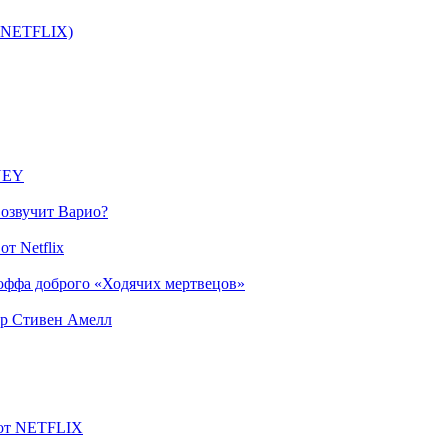
т NETFLIX)
SNEY
 озвучит Варио?
т Netflix
оффа доброго «Ходячих мертвецов»
ер Стивен Амелл
 от NETFLIX