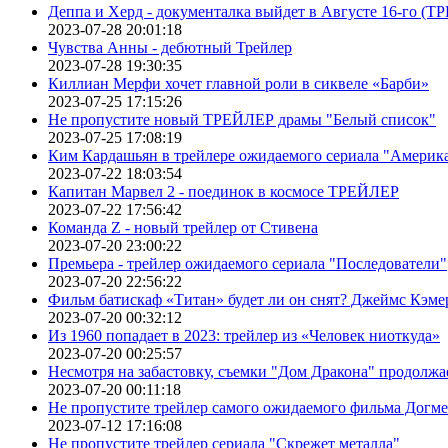
Деппа и Херд - документалка выйдет в Августе 16-го (
2023-07-28 20:01:18
Чувства Анны - дебютный Трейлер
2023-07-28 19:30:35
Киллиан Мерфи хочет главной роли в сиквеле «Барби»
2023-07-25 17:15:26
Не пропустите новый ТРЕЙЛЕР драмы "Белый список"
2023-07-25 17:08:19
Ким Кардашьян в трейлере ожидаемого сериала "Америка
2023-07-22 18:03:54
Капитан Марвел 2 - поединок в космосе ТРЕЙЛЕР
2023-07-22 17:56:42
Команда Z - новый трейлер от Стивена
2023-07-20 23:00:22
Премьера - трейлер ожидаемого сериала "Последователи"
2023-07-20 22:56:22
Фильм батискаф «Титан» будет ли он снят? Джеймс Кэме
2023-07-20 00:32:12
Из 1960 попадает в 2023: трейлер из «Человек ниоткуда»
2023-07-20 00:25:57
Несмотря на забастовку, съемки "Дом Дракона" продолжа
2023-07-20 00:11:18
Не пропустите трейлер самого ожидаемого фильма Догме
2023-07-12 17:16:08
Не пропустите трейлер сериала "Скрежет металла"