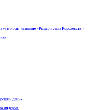
вке и носят название «Рыцари семи Королевств!»
рик»
ороший день»
ла лидером.