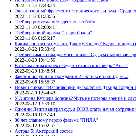
2022-11-13 17:48:34
Эксклюзивный фрагмент исторического фильма «Средне
2022-11-12 01:33:36
Трейлер ромкома «Рождество с тобой»
2022-11-10 02:00:41
Трейлер новой драмы "Твари божьи"
2022-11-06 01:36:17
Каким состоится путь по Дикому Западу? Кадры и видео
2022-10-22 15:33:46
Трейлер самого ожидаемого аниме "Судзумэ закрывает 
2022-10-20 19:41:50
В новом анимэпроекте будет гигантский зверь "Арса"
2022-09-29 13:48:54
Законопослушный гражданин 2 часть все таки будет....
2022-09-06 15:55:37
Новый сиквел "Изгоняющий дьявола" от Дэвида Гордон Г
2022-08-20 12:44:43
У Эштона Кутчера болезнь? Чуть не потерял зрение и слух
2022-08-17 17:39:10
Джонни Депп выиграл суд, а DIOR опять начал сотруднич
2022-08-16 11:37:49
80 лет главному герою фильма "ПИЛА"
2022-08-12 15:02:57
Астрал 5: Актерский состав