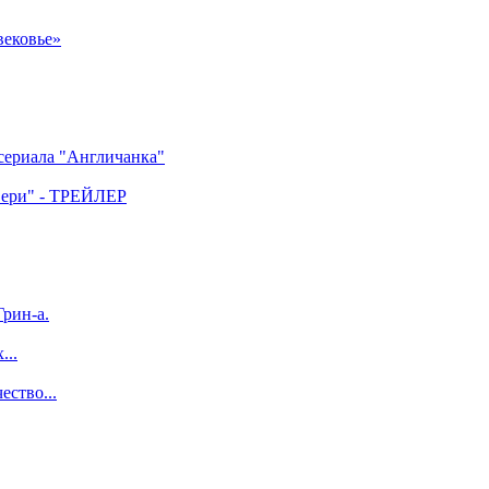
вековье»
 сериала "Англичанка"
двери" - ТРЕЙЛЕР
рин-а.
...
ество...