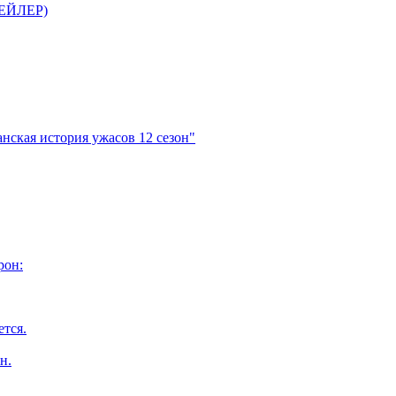
ТРЕЙЛЕР)
нская история ужасов 12 сезон"
рон:
ется.
н.