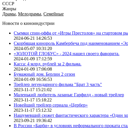
СССР
Жанры
Драмы
,
Мелодрамы
,
Семейные
Новости о киноиндустрии
Съемки спин-оффа от «Игры Престолов» на стартовом ры
2024-06-21 14:26:53
Скорбящая кинороль Камбербеча под наименованием «Э
2024-05-07 10:31:20
«ЗОЛОТОЙ ГЛОБУС» - 2024 нашел своего фаворита.
2024-01-09 17:12:59
Касса: 4 млрд. рублей за 2 фильма.
2024-01-09 17:06:08
Бумажный дом. Берлин 2 сезон
2024-01-09 16:56:53
Трейлер легендарного фильма "Брат 3 часть"
2023-11-17 15:21:02
Маленький любитель лазанья: Гарфилд - новый трейлер
2023-11-17 15:18:22
Новейший трейлер сериала «Цербер»
2023-11-17 15:12:32
Нашумевший сюжет фантастического характера «Один х
2023-09-21 19:36:42
В России «Барби» в условиях неформального проката ста