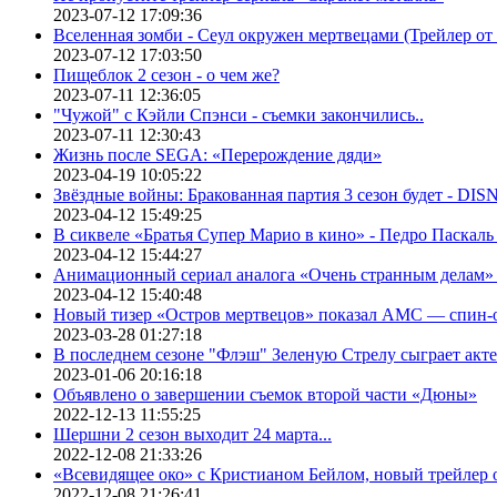
2023-07-12 17:09:36
Вселенная зомби - Сеул окружен мертвецами (Трейлер о
2023-07-12 17:03:50
Пищеблок 2 сезон - о чем же?
2023-07-11 12:36:05
"Чужой" с Кэйли Спэнси - съемки закончились..
2023-07-11 12:30:43
Жизнь после SEGA: «Перерождение дяди»
2023-04-19 10:05:22
Звёздные войны: Бракованная партия 3 сезон будет - DI
2023-04-12 15:49:25
В сиквеле «Братья Супер Марио в кино» - Педро Паскаль
2023-04-12 15:44:27
Анимационный сериал аналога «Очень странным делам» о
2023-04-12 15:40:48
Новый тизер «Остров мертвецов» показал АМС — спин-
2023-03-28 01:27:18
В последнем сезоне "Флэш" Зеленую Стрелу сыграет акт
2023-01-06 20:16:18
Объявлено о завершении съемок второй части «Дюны»
2022-12-13 11:55:25
Шершни 2 сезон выходит 24 марта...
2022-12-08 21:33:26
«Всевидящее око» с Кристианом Бейлом, новый трейлер
2022-12-08 21:26:41