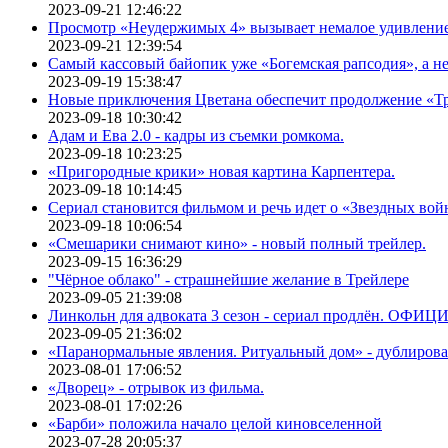
2023-09-21 12:46:22
Просмотр «Неудержимых 4» вызывает немалое удивлени
2023-09-21 12:39:54
Самый кассовый байопик уже «Богемская рапсодия», а н
2023-09-19 15:38:47
Новые приключения Цветана обеспечит продолжение «Т
2023-09-18 10:30:42
Адам и Ева 2.0 - кадры из съемки ромкома.
2023-09-18 10:23:25
«Пригородные крики» новая картина Карпентера.
2023-09-18 10:14:45
Сериал становится фильмом и речь идет о «Звездных вой
2023-09-18 10:06:54
«Смешарики снимают кино» - новый полный трейлер.
2023-09-15 16:36:29
"Чёрное облако" - страшнейшие желание в Трейлере
2023-09-05 21:39:08
Линкольн для адвоката 3 сезон - сериал продлён. ОФИ
2023-09-05 21:36:02
«Паранормальные явления. Ритуальный дом» - дублиров
2023-08-01 17:06:52
«Дворец» - отрывок из фильма.
2023-08-01 17:02:26
«Барби» положила начало целой киновселенной
2023-07-28 20:05:37