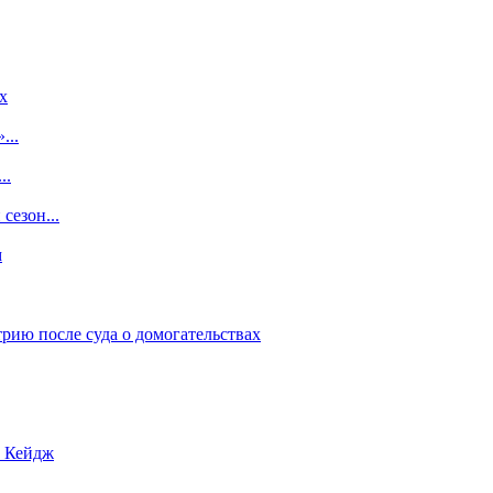
x
...
..
сезон...
м
рию после суда о домогательствах
с Кейдж