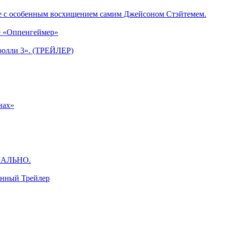
е с особенным восхищением самим Джейсоном Стэйтемем.
е «Оппенгеймер»
ролли 3». (ТРЕЙЛЕР)
нах»
ЦИАЛЬНО.
анный Трейлер