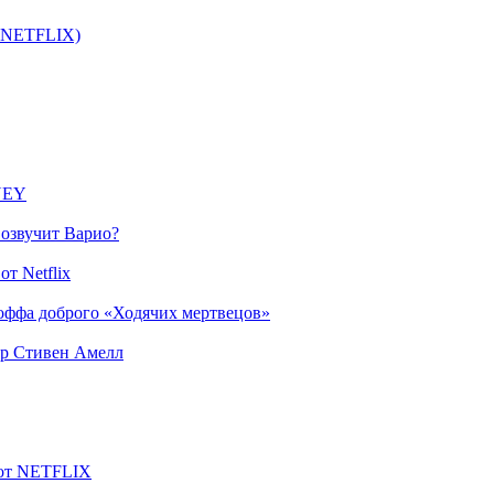
т NETFLIX)
SNEY
 озвучит Варио?
т Netflix
оффа доброго «Ходячих мертвецов»
ер Стивен Амелл
 от NETFLIX