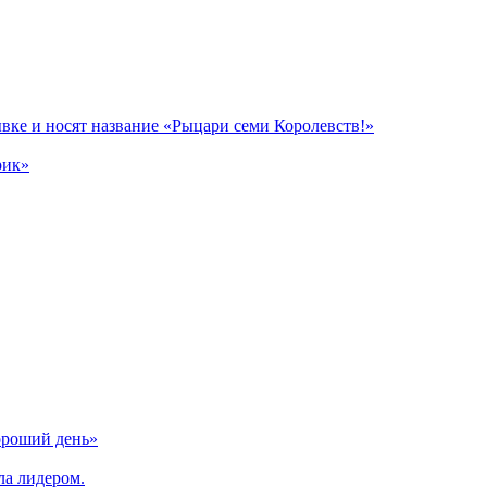
вке и носят название «Рыцари семи Королевств!»
рик»
ороший день»
ла лидером.