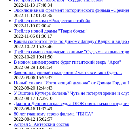
2022-11-13 17:48:34
Эксклюзивный фрагмент исторического фильма «Средне
2022-11-12 01:33:36
Трейлер ромкома «Рождество с тобой»
2022-11-10 02:00:41
Трейлер новой драмы "Твари божьи"
2022-11-06 01:36:17
Каким состоится путь по Дикому Западу? Кадры и видео
2022-10-22 15:33:46
Трейлер самого ожидаемого аниме "Судзумэ закрывает 
2022-10-20 19:41:50
В новом анимэпроекте будет гигантский зверь "Арса"
2022-09-29 13:48:54
Законопослушный гражданин 2 часть все таки будет....
2022-09-06 15:55:37
Новый сиквел "Изгоняющий дьявола" от Дэвида Гордон Г
2022-08-20 12:44:43
У Эштона Кутчера болезнь? Чуть не потерял зрение и слух
2022-08-17 17:39:10
Джонни Депп выиграл суд, а DIOR опять начал сотруднич
2022-08-16 11:37:49
80 лет главному герою фильма "ПИЛА"
2022-08-12 15:02:57
Астрал 5: Актерский состав