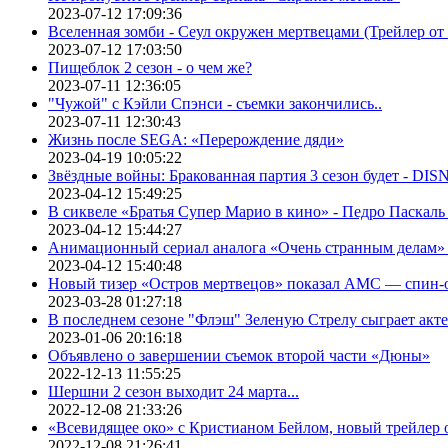
2023-07-12 17:09:36
Вселенная зомби - Сеул окружен мертвецами (Трейлер о
2023-07-12 17:03:50
Пищеблок 2 сезон - о чем же?
2023-07-11 12:36:05
"Чужой" с Кэйли Спэнси - съемки закончились..
2023-07-11 12:30:43
Жизнь после SEGA: «Перерождение дяди»
2023-04-19 10:05:22
Звёздные войны: Бракованная партия 3 сезон будет - DI
2023-04-12 15:49:25
В сиквеле «Братья Супер Марио в кино» - Педро Паскаль
2023-04-12 15:44:27
Анимационный сериал аналога «Очень странным делам» о
2023-04-12 15:40:48
Новый тизер «Остров мертвецов» показал АМС — спин-
2023-03-28 01:27:18
В последнем сезоне "Флэш" Зеленую Стрелу сыграет акт
2023-01-06 20:16:18
Объявлено о завершении съемок второй части «Дюны»
2022-12-13 11:55:25
Шершни 2 сезон выходит 24 марта...
2022-12-08 21:33:26
«Всевидящее око» с Кристианом Бейлом, новый трейлер
2022-12-08 21:26:41