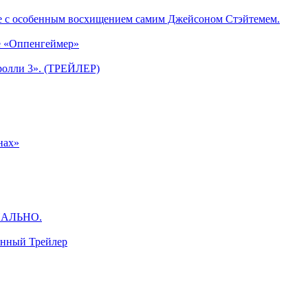
е с особенным восхищением самим Джейсоном Стэйтемем.
е «Оппенгеймер»
ролли 3». (ТРЕЙЛЕР)
нах»
ЦИАЛЬНО.
анный Трейлер