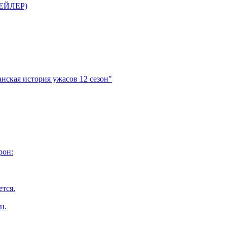
ТРЕЙЛЕР)
нская история ужасов 12 сезон"
рон:
ется.
н.