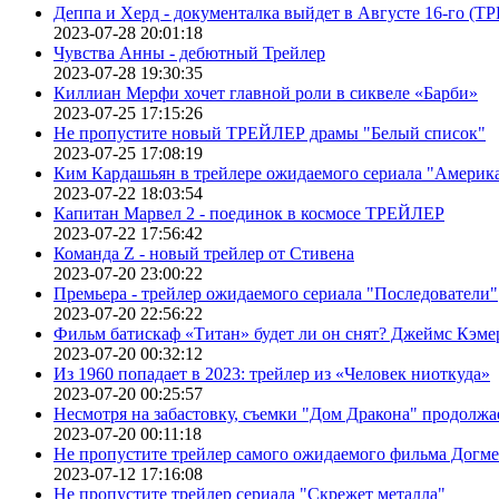
Деппа и Херд - документалка выйдет в Августе 16-го (
2023-07-28 20:01:18
Чувства Анны - дебютный Трейлер
2023-07-28 19:30:35
Киллиан Мерфи хочет главной роли в сиквеле «Барби»
2023-07-25 17:15:26
Не пропустите новый ТРЕЙЛЕР драмы "Белый список"
2023-07-25 17:08:19
Ким Кардашьян в трейлере ожидаемого сериала "Америка
2023-07-22 18:03:54
Капитан Марвел 2 - поединок в космосе ТРЕЙЛЕР
2023-07-22 17:56:42
Команда Z - новый трейлер от Стивена
2023-07-20 23:00:22
Премьера - трейлер ожидаемого сериала "Последователи"
2023-07-20 22:56:22
Фильм батискаф «Титан» будет ли он снят? Джеймс Кэме
2023-07-20 00:32:12
Из 1960 попадает в 2023: трейлер из «Человек ниоткуда»
2023-07-20 00:25:57
Несмотря на забастовку, съемки "Дом Дракона" продолжа
2023-07-20 00:11:18
Не пропустите трейлер самого ожидаемого фильма Догме
2023-07-12 17:16:08
Не пропустите трейлер сериала "Скрежет металла"