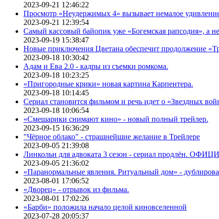
2023-09-21 12:46:22
Просмотр «Неудержимых 4» вызывает немалое удивлени
2023-09-21 12:39:54
Самый кассовый байопик уже «Богемская рапсодия», а н
2023-09-19 15:38:47
Новые приключения Цветана обеспечит продолжение «Т
2023-09-18 10:30:42
Адам и Ева 2.0 - кадры из съемки ромкома.
2023-09-18 10:23:25
«Пригородные крики» новая картина Карпентера.
2023-09-18 10:14:45
Сериал становится фильмом и речь идет о «Звездных вой
2023-09-18 10:06:54
«Смешарики снимают кино» - новый полный трейлер.
2023-09-15 16:36:29
"Чёрное облако" - страшнейшие желание в Трейлере
2023-09-05 21:39:08
Линкольн для адвоката 3 сезон - сериал продлён. ОФИ
2023-09-05 21:36:02
«Паранормальные явления. Ритуальный дом» - дублиров
2023-08-01 17:06:52
«Дворец» - отрывок из фильма.
2023-08-01 17:02:26
«Барби» положила начало целой киновселенной
2023-07-28 20:05:37