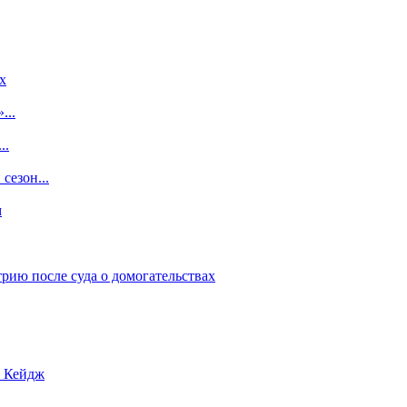
x
...
..
сезон...
м
рию после суда о домогательствах
с Кейдж