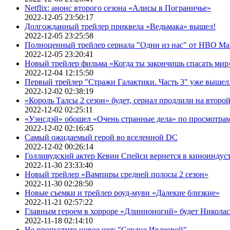
Netflix: анонс второго сезона «Алисы в Пограничье»
2022-12-05 23:50:17
Долгожданный трейлер приквела «Ведьмака» вышел!
2022-12-05 23:25:58
Полноценный трейлер сериала "Одни из нас" от HBO Ma
2022-12-05 23:20:41
Новый трейлер фильма «Когда ты закончишь спасать мир»
2022-12-04 12:15:50
Первый трейлер "Стражи Галактики. Часть 3" уже вышел.
2022-12-02 02:38:19
«Король Талсы 2 сезон» будет, сериал продлили на второй 
2022-12-02 02:25:11
«Уэнсдэй» обошел «Очень странные дела» по просмотра
2022-12-02 02:16:45
Самый ожидаемый герой во вселенной DC
2022-12-02 00:26:14
Голливудский актер Кевин Спейси вернется в киноиндуст
2022-11-30 23:33:40
Новый трейлер «Вампиры средней полосы 2 сезон»
2022-11-30 02:28:50
Новые съемки и трейлер роуд-муви «Далекие близкие»
2022-11-21 02:57:22
Главным героем в хорроре «Длинноногий» будет Никола
2022-11-18 02:14:10
Не пропустите новое шоу "Сердце Ивлеевой"