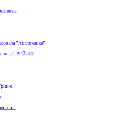
вековье»
 сериала "Англичанка"
двери" - ТРЕЙЛЕР
рин-а.
...
ество...