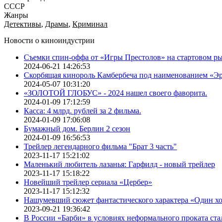
СССР
Жанры
Детективы
,
Драмы
,
Криминал
Новости о киноиндустрии
Съемки спин-оффа от «Игры Престолов» на стартовом ры
2024-06-21 14:26:53
Скорбящая кинороль Камбербеча под наименованием «Э
2024-05-07 10:31:20
«ЗОЛОТОЙ ГЛОБУС» - 2024 нашел своего фаворита.
2024-01-09 17:12:59
Касса: 4 млрд. рублей за 2 фильма.
2024-01-09 17:06:08
Бумажный дом. Берлин 2 сезон
2024-01-09 16:56:53
Трейлер легендарного фильма "Брат 3 часть"
2023-11-17 15:21:02
Маленький любитель лазанья: Гарфилд - новый трейлер
2023-11-17 15:18:22
Новейший трейлер сериала «Цербер»
2023-11-17 15:12:32
Нашумевший сюжет фантастического характера «Один х
2023-09-21 19:36:42
В России «Барби» в условиях неформального проката ста