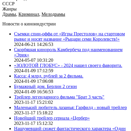
СССР
Жанры
Драмы
,
Криминал
,
Мелодрамы
Новости о киноиндустрии
Съемки спин-оффа от «Игры Престолов» на стартовом
рывке и носят название «Рыцари семи Королевств!»
2024-06-21 14:26:53
Скорбящая кинороль Камбербеча под наименованием
«Эрик»
2024-05-07 10:31:20
«ЗОЛОТОЙ ГЛОБУС» - 2024 нашел своего фаворита.
2024-01-09 17:12:59
Касса: 4 млрд. рублей за 2 фильма.
2024-01-09 17:06:08
Бумажный дом. Берлин 2 сезон
2024-01-09 16:56:53
Трейлер легендарного фильма "Брат 3 часть"
2023-11-17 15:21:02
Маленький любитель лазанья: Гарфилд - новый трейлер
2023-11-17 15:18:22
Новейший трейлер сериала «Цербер»
2023-11-17 15:12:32
Нашумевший сюжет фантастического характера «Один