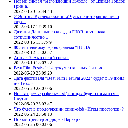
Новый сиквел "Изгоняющий дьявола" от Дэвида Гордон
Грин-а.
2022-08-20 12:44:43
У Эштона Кутчера болезнь? Чуть не потерял зрение и
слух...
2022-08-17 17:39:10
Джонни Депп выиграл суд, а DIOR опять начал
сотрудничество...
2022-08-16 11:37:49
80 лет главному герою фильма "ПИЛА"
2022-08-12 15:02:57
Астрал 5: Актерский состав
2022-08-10 18:03:22
Beat Film Festival: 14 документальных фильмов.
2022-06-29 23:09:29
Дата фестиваля "Beat Film Festival 2022" будет с 19 июня
по 3 июля.
2022-06-29 23:07:06
Новая премьера фильма «Граница» будет сниматься в
Якутии
2022-06-29 23:03:47
Что будет в продолжении спин-офф «Игры престолов»?
2022-06-24 23:58:13
Новый трейлер хоррора «Варвар»
2022-06-25 00:03:06