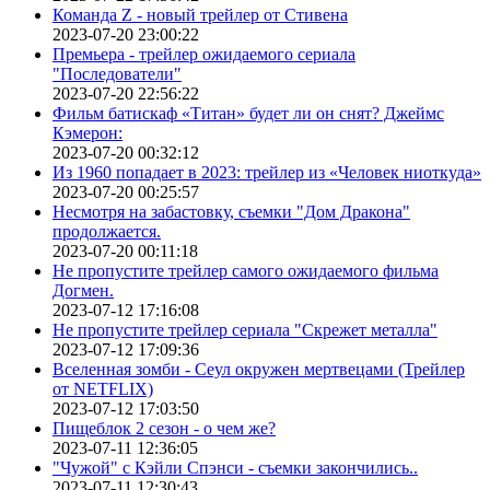
Команда Z - новый трейлер от Стивена
2023-07-20 23:00:22
Премьера - трейлер ожидаемого сериала
"Последователи"
2023-07-20 22:56:22
Фильм батискаф «Титан» будет ли он снят? Джеймс
Кэмерон:
2023-07-20 00:32:12
Из 1960 попадает в 2023: трейлер из «Человек ниоткуда»
2023-07-20 00:25:57
Несмотря на забастовку, съемки "Дом Дракона"
продолжается.
2023-07-20 00:11:18
Не пропустите трейлер самого ожидаемого фильма
Догмен.
2023-07-12 17:16:08
Не пропустите трейлер сериала "Скрежет металла"
2023-07-12 17:09:36
Вселенная зомби - Сеул окружен мертвецами (Трейлер
от NETFLIX)
2023-07-12 17:03:50
Пищеблок 2 сезон - о чем же?
2023-07-11 12:36:05
"Чужой" с Кэйли Спэнси - съемки закончились..
2023-07-11 12:30:43