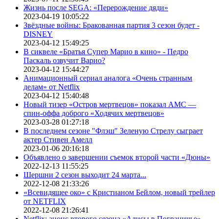
Жизнь после SEGA: «Перерождение дяди»
2023-04-19 10:05:22
Звёздные войны: Бракованная партия 3 сезон будет -
DISNEY
2023-04-12 15:49:25
В сиквеле «Братья Супер Марио в кино» - Педро
Паскаль озвучит Варио?
2023-04-12 15:44:27
Анимационный сериал аналога «Очень странным
делам» от Netflix
2023-04-12 15:40:48
Новый тизер «Остров мертвецов» показал АМС —
спин-оффа доброго «Ходячих мертвецов»
2023-03-28 01:27:18
В последнем сезоне "Флэш" Зеленую Стрелу сыграет
актер Стивен Амелл
2023-01-06 20:16:18
Объявлено о завершении съемок второй части «Дюны»
2022-12-13 11:55:25
Шершни 2 сезон выходит 24 марта...
2022-12-08 21:33:26
«Всевидящее око» с Кристианом Бейлом, новый трейлер
от NETFLIX
2022-12-08 21:26:41
Netflix: анонс второго сезона «Алисы в Пограничье»