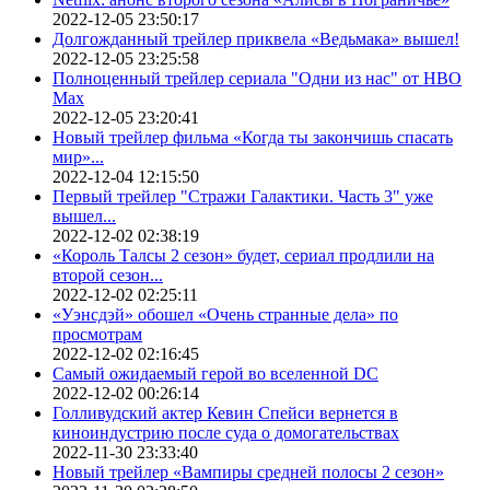
2022-12-05 23:50:17
Долгожданный трейлер приквела «Ведьмака» вышел!
2022-12-05 23:25:58
Полноценный трейлер сериала "Одни из нас" от HBO
Max
2022-12-05 23:20:41
Новый трейлер фильма «Когда ты закончишь спасать
мир»...
2022-12-04 12:15:50
Первый трейлер "Стражи Галактики. Часть 3" уже
вышел...
2022-12-02 02:38:19
«Король Талсы 2 сезон» будет, сериал продлили на
второй сезон...
2022-12-02 02:25:11
«Уэнсдэй» обошел «Очень странные дела» по
просмотрам
2022-12-02 02:16:45
Самый ожидаемый герой во вселенной DC
2022-12-02 00:26:14
Голливудский актер Кевин Спейси вернется в
киноиндустрию после суда о домогательствах
2022-11-30 23:33:40
Новый трейлер «Вампиры средней полосы 2 сезон»