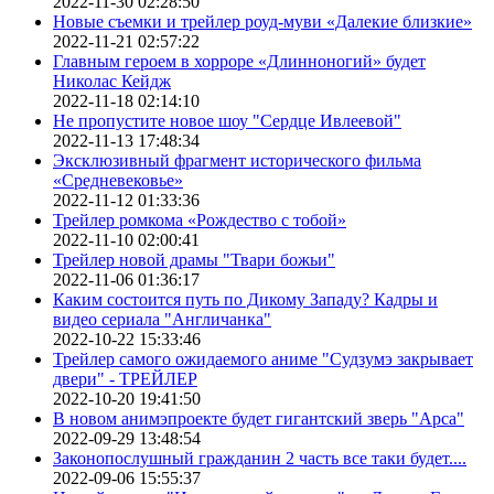
2022-11-30 02:28:50
Новые съемки и трейлер роуд-муви «Далекие близкие»
2022-11-21 02:57:22
Главным героем в хорроре «Длинноногий» будет
Николас Кейдж
2022-11-18 02:14:10
Не пропустите новое шоу "Сердце Ивлеевой"
2022-11-13 17:48:34
Эксклюзивный фрагмент исторического фильма
«Средневековье»
2022-11-12 01:33:36
Трейлер ромкома «Рождество с тобой»
2022-11-10 02:00:41
Трейлер новой драмы "Твари божьи"
2022-11-06 01:36:17
Каким состоится путь по Дикому Западу? Кадры и
видео сериала "Англичанка"
2022-10-22 15:33:46
Трейлер самого ожидаемого аниме "Судзумэ закрывает
двери" - ТРЕЙЛЕР
2022-10-20 19:41:50
В новом анимэпроекте будет гигантский зверь "Арса"
2022-09-29 13:48:54
Законопослушный гражданин 2 часть все таки будет....
2022-09-06 15:55:37