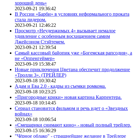
хороший день»
2023-09-21 19:36:42
В России «Барби» в условиях неформального проката
стала лидером.
2023-09-21 12:46:22
Просмотр «Неудержимых 4» вызывает немалое
удивление с особенным восхищением самим
Джейсоном Стэйтемем.
2023-09-21 12:39:54
Самый кассовый байопик уже «Богемская рапсодия», а
не «Оппенгеймер»
2023-09-19 15:38:47
Новые приключения Цветана обеспечит продолжение
«Тролли 3». (ТРЕЙЛЕР)
2023-09-18 10:30:42
Адам и Ева 2.0 - кадры из съемки ромкома.
2023-09-18 10:23:25
«Пригородные крики» новая картина Карпентера.
2023-09-18 10:14:45
Сериал становится фильмом и речь идет о «Звездных
войнах»
2023-09-18 10:06:54
«Смешарики снимают кино» - новый полный трейлер.
2023-09-15 16:36:29
"Чёрное облако" - страшнейшие желание в Трейлере