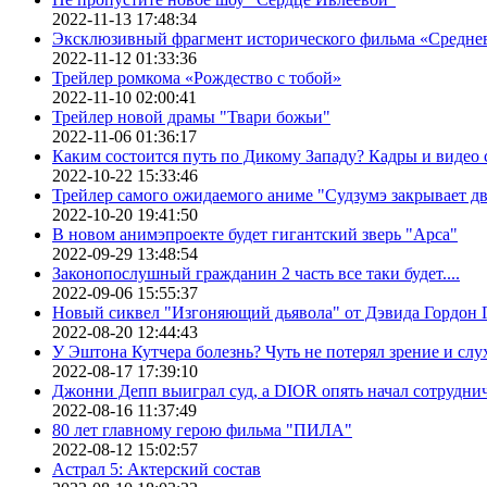
2022-11-13 17:48:34
Эксклюзивный фрагмент исторического фильма «Средне
2022-11-12 01:33:36
Трейлер ромкома «Рождество с тобой»
2022-11-10 02:00:41
Трейлер новой драмы "Твари божьи"
2022-11-06 01:36:17
Каким состоится путь по Дикому Западу? Кадры и видео
2022-10-22 15:33:46
Трейлер самого ожидаемого аниме "Судзумэ закрывает 
2022-10-20 19:41:50
В новом анимэпроекте будет гигантский зверь "Арса"
2022-09-29 13:48:54
Законопослушный гражданин 2 часть все таки будет....
2022-09-06 15:55:37
Новый сиквел "Изгоняющий дьявола" от Дэвида Гордон Г
2022-08-20 12:44:43
У Эштона Кутчера болезнь? Чуть не потерял зрение и слух
2022-08-17 17:39:10
Джонни Депп выиграл суд, а DIOR опять начал сотруднич
2022-08-16 11:37:49
80 лет главному герою фильма "ПИЛА"
2022-08-12 15:02:57
Астрал 5: Актерский состав