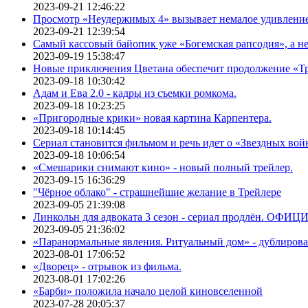
2023-09-21 12:46:22
Просмотр «Неудержимых 4» вызывает немалое удивлени
2023-09-21 12:39:54
Самый кассовый байопик уже «Богемская рапсодия», а н
2023-09-19 15:38:47
Новые приключения Цветана обеспечит продолжение «Т
2023-09-18 10:30:42
Адам и Ева 2.0 - кадры из съемки ромкома.
2023-09-18 10:23:25
«Пригородные крики» новая картина Карпентера.
2023-09-18 10:14:45
Сериал становится фильмом и речь идет о «Звездных вой
2023-09-18 10:06:54
«Смешарики снимают кино» - новый полный трейлер.
2023-09-15 16:36:29
"Чёрное облако" - страшнейшие желание в Трейлере
2023-09-05 21:39:08
Линкольн для адвоката 3 сезон - сериал продлён. ОФИ
2023-09-05 21:36:02
«Паранормальные явления. Ритуальный дом» - дублиров
2023-08-01 17:06:52
«Дворец» - отрывок из фильма.
2023-08-01 17:02:26
«Барби» положила начало целой киновселенной
2023-07-28 20:05:37