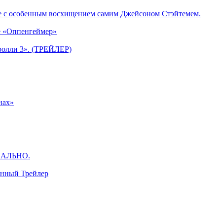
е с особенным восхищением самим Джейсоном Стэйтемем.
е «Оппенгеймер»
ролли 3». (ТРЕЙЛЕР)
нах»
ЦИАЛЬНО.
анный Трейлер