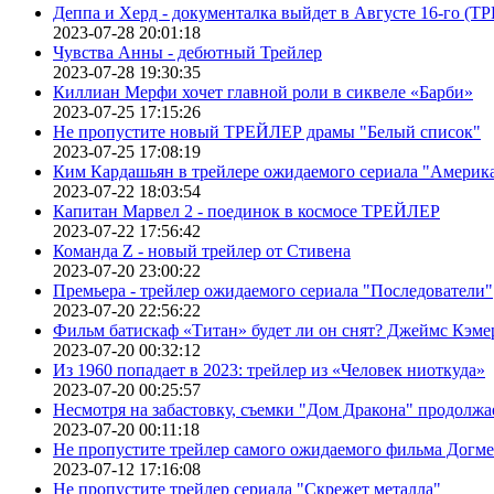
Деппа и Херд - документалка выйдет в Августе 16-го (
2023-07-28 20:01:18
Чувства Анны - дебютный Трейлер
2023-07-28 19:30:35
Киллиан Мерфи хочет главной роли в сиквеле «Барби»
2023-07-25 17:15:26
Не пропустите новый ТРЕЙЛЕР драмы "Белый список"
2023-07-25 17:08:19
Ким Кардашьян в трейлере ожидаемого сериала "Америка
2023-07-22 18:03:54
Капитан Марвел 2 - поединок в космосе ТРЕЙЛЕР
2023-07-22 17:56:42
Команда Z - новый трейлер от Стивена
2023-07-20 23:00:22
Премьера - трейлер ожидаемого сериала "Последователи"
2023-07-20 22:56:22
Фильм батискаф «Титан» будет ли он снят? Джеймс Кэме
2023-07-20 00:32:12
Из 1960 попадает в 2023: трейлер из «Человек ниоткуда»
2023-07-20 00:25:57
Несмотря на забастовку, съемки "Дом Дракона" продолжа
2023-07-20 00:11:18
Не пропустите трейлер самого ожидаемого фильма Догме
2023-07-12 17:16:08
Не пропустите трейлер сериала "Скрежет металла"