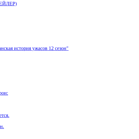
ТРЕЙЛЕР)
нская история ужасов 12 сезон"
рон:
ется.
н.