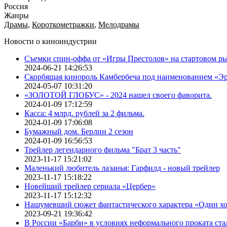
Россия
Жанры
Драмы
,
Короткометражки
,
Мелодрамы
Новости о киноиндустрии
Съемки спин-оффа от «Игры Престолов» на стартовом ры
2024-06-21 14:26:53
Скорбящая кинороль Камбербеча под наименованием «Э
2024-05-07 10:31:20
«ЗОЛОТОЙ ГЛОБУС» - 2024 нашел своего фаворита.
2024-01-09 17:12:59
Касса: 4 млрд. рублей за 2 фильма.
2024-01-09 17:06:08
Бумажный дом. Берлин 2 сезон
2024-01-09 16:56:53
Трейлер легендарного фильма "Брат 3 часть"
2023-11-17 15:21:02
Маленький любитель лазанья: Гарфилд - новый трейлер
2023-11-17 15:18:22
Новейший трейлер сериала «Цербер»
2023-11-17 15:12:32
Нашумевший сюжет фантастического характера «Один х
2023-09-21 19:36:42
В России «Барби» в условиях неформального проката ста