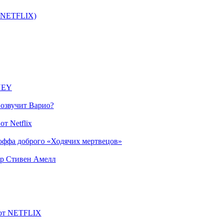
т NETFLIX)
SNEY
 озвучит Варио?
т Netflix
оффа доброго «Ходячих мертвецов»
ер Стивен Амелл
 от NETFLIX