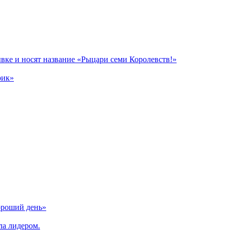
вке и носят название «Рыцари семи Королевств!»
рик»
ороший день»
ла лидером.