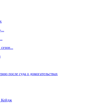
x
...
..
сезон...
м
рию после суда о домогательствах
с Кейдж