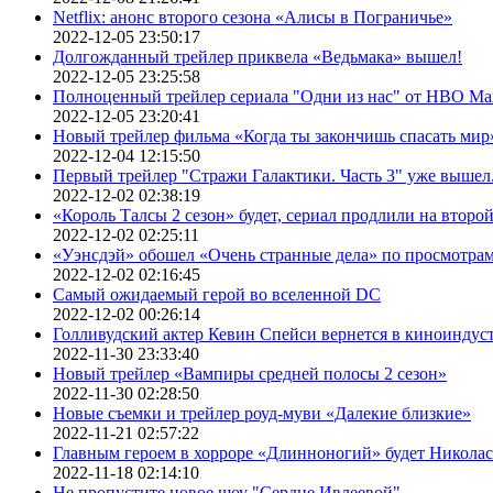
Netflix: анонс второго сезона «Алисы в Пограничье»
2022-12-05 23:50:17
Долгожданный трейлер приквела «Ведьмака» вышел!
2022-12-05 23:25:58
Полноценный трейлер сериала "Одни из нас" от HBO Ma
2022-12-05 23:20:41
Новый трейлер фильма «Когда ты закончишь спасать мир»
2022-12-04 12:15:50
Первый трейлер "Стражи Галактики. Часть 3" уже вышел.
2022-12-02 02:38:19
«Король Талсы 2 сезон» будет, сериал продлили на второй 
2022-12-02 02:25:11
«Уэнсдэй» обошел «Очень странные дела» по просмотра
2022-12-02 02:16:45
Самый ожидаемый герой во вселенной DC
2022-12-02 00:26:14
Голливудский актер Кевин Спейси вернется в киноиндуст
2022-11-30 23:33:40
Новый трейлер «Вампиры средней полосы 2 сезон»
2022-11-30 02:28:50
Новые съемки и трейлер роуд-муви «Далекие близкие»
2022-11-21 02:57:22
Главным героем в хорроре «Длинноногий» будет Никола
2022-11-18 02:14:10
Не пропустите новое шоу "Сердце Ивлеевой"