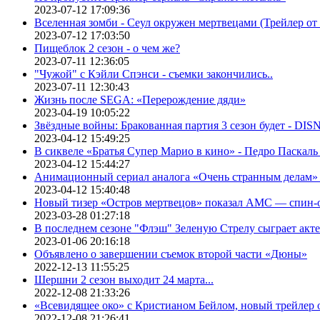
2023-07-12 17:09:36
Вселенная зомби - Сеул окружен мертвецами (Трейлер о
2023-07-12 17:03:50
Пищеблок 2 сезон - о чем же?
2023-07-11 12:36:05
"Чужой" с Кэйли Спэнси - съемки закончились..
2023-07-11 12:30:43
Жизнь после SEGA: «Перерождение дяди»
2023-04-19 10:05:22
Звёздные войны: Бракованная партия 3 сезон будет - DI
2023-04-12 15:49:25
В сиквеле «Братья Супер Марио в кино» - Педро Паскаль
2023-04-12 15:44:27
Анимационный сериал аналога «Очень странным делам» о
2023-04-12 15:40:48
Новый тизер «Остров мертвецов» показал АМС — спин-
2023-03-28 01:27:18
В последнем сезоне "Флэш" Зеленую Стрелу сыграет акт
2023-01-06 20:16:18
Объявлено о завершении съемок второй части «Дюны»
2022-12-13 11:55:25
Шершни 2 сезон выходит 24 марта...
2022-12-08 21:33:26
«Всевидящее око» с Кристианом Бейлом, новый трейлер
2022-12-08 21:26:41