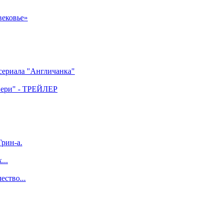
вековье»
 сериала "Англичанка"
двери" - ТРЕЙЛЕР
рин-а.
...
ество...