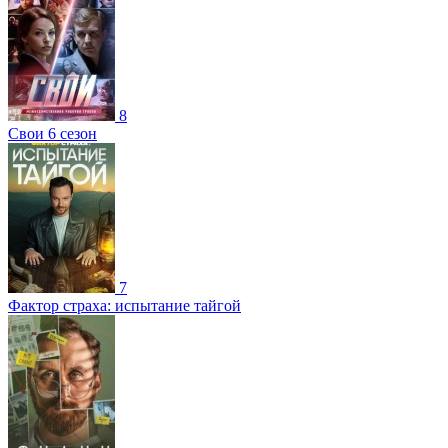
8
Свои 6 сезон
7
Фактор страха: испытание тайгой