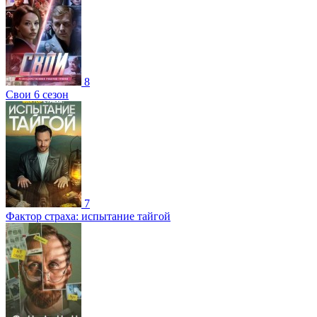
8
Свои 6 сезон
7
Фактор страха: испытание тайгой