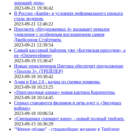
хороший день»
2023-09-21 19:36:42
В России «Барби» в условиях неформального проката
стала лидером.
2023-09-21 12:46:22
Просмотр «Неудержимых 4» вызывает немалое
удивление с особенным восхищением самим
Джейсоном Стэйтемем.
2023-09-21 12:39:54
Самый кассовый байопик уже «Богемская рапсодия», а
не «Оппенгеймер»
2023-09-19 15:38:47
Новые приключения Цветана обеспечит продолжение
«Тролли 3». (ТРЕЙЛЕР)
2023-09-18 10:30:42
Адам и Ева 2.0 - кадры из съемки ромкома.
2023-09-18 10:23:25
«Пригородные крики» новая картина Карпентера.
2023-09-18 10:14:45
Сериал становится фильмом и речь идет о «Звездных
войнах»
2023-09-18 10:06:54
«Смешарики снимают кино» - новый полный трейлер.
2023-09-15 16:36:29
"Чёрное облако" - страшнейшие желание в Трейлере