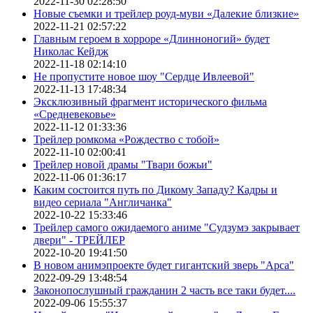
2022-11-30 02:28:50
Новые съемки и трейлер роуд-муви «Далекие близкие»
2022-11-21 02:57:22
Главным героем в хорроре «Длинноногий» будет
Николас Кейдж
2022-11-18 02:14:10
Не пропустите новое шоу "Сердце Ивлеевой"
2022-11-13 17:48:34
Эксклюзивный фрагмент исторического фильма
«Средневековье»
2022-11-12 01:33:36
Трейлер ромкома «Рождество с тобой»
2022-11-10 02:00:41
Трейлер новой драмы "Твари божьи"
2022-11-06 01:36:17
Каким состоится путь по Дикому Западу? Кадры и
видео сериала "Англичанка"
2022-10-22 15:33:46
Трейлер самого ожидаемого аниме "Судзумэ закрывает
двери" - ТРЕЙЛЕР
2022-10-20 19:41:50
В новом анимэпроекте будет гигантский зверь "Арса"
2022-09-29 13:48:54
Законопослушный гражданин 2 часть все таки будет....
2022-09-06 15:55:37