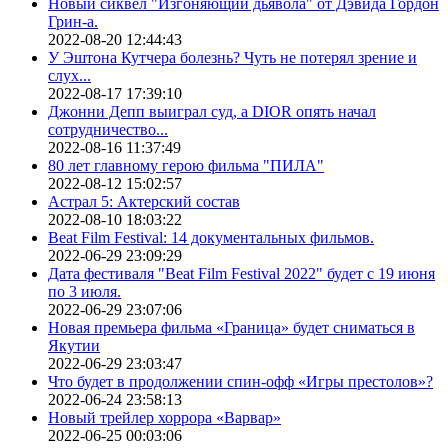
Новый сиквел "Изгоняющий дьявола" от Дэвида Гордон
Грин-а.
2022-08-20 12:44:43
У Эштона Кутчера болезнь? Чуть не потерял зрение и
слух...
2022-08-17 17:39:10
Джонни Депп выиграл суд, а DIOR опять начал
сотрудничество...
2022-08-16 11:37:49
80 лет главному герою фильма "ПИЛА"
2022-08-12 15:02:57
Астрал 5: Актерский состав
2022-08-10 18:03:22
Beat Film Festival: 14 документальных фильмов.
2022-06-29 23:09:29
Дата фестиваля "Beat Film Festival 2022" будет с 19 июня
по 3 июля.
2022-06-29 23:07:06
Новая премьера фильма «Граница» будет сниматься в
Якутии
2022-06-29 23:03:47
Что будет в продолжении спин-офф «Игры престолов»?
2022-06-24 23:58:13
Новый трейлер хоррора «Варвар»
2022-06-25 00:03:06