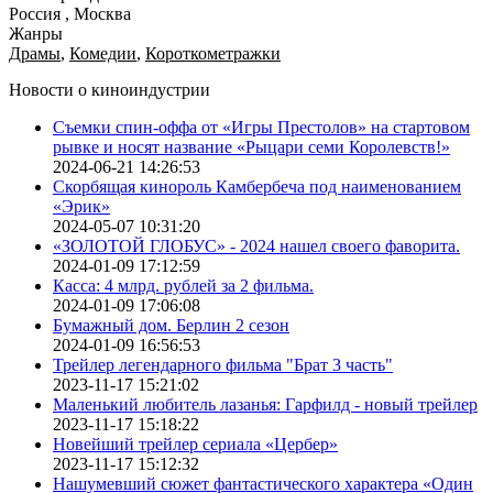
Россия , Москва
Жанры
Драмы
,
Комедии
,
Короткометражки
Новости о киноиндустрии
Съемки спин-оффа от «Игры Престолов» на стартовом
рывке и носят название «Рыцари семи Королевств!»
2024-06-21 14:26:53
Скорбящая кинороль Камбербеча под наименованием
«Эрик»
2024-05-07 10:31:20
«ЗОЛОТОЙ ГЛОБУС» - 2024 нашел своего фаворита.
2024-01-09 17:12:59
Касса: 4 млрд. рублей за 2 фильма.
2024-01-09 17:06:08
Бумажный дом. Берлин 2 сезон
2024-01-09 16:56:53
Трейлер легендарного фильма "Брат 3 часть"
2023-11-17 15:21:02
Маленький любитель лазанья: Гарфилд - новый трейлер
2023-11-17 15:18:22
Новейший трейлер сериала «Цербер»
2023-11-17 15:12:32
Нашумевший сюжет фантастического характера «Один