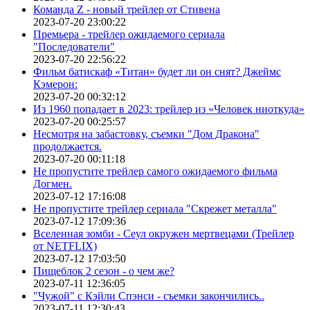
Команда Z - новый трейлер от Стивена
2023-07-20 23:00:22
Премьера - трейлер ожидаемого сериала
"Последователи"
2023-07-20 22:56:22
Фильм батискаф «Титан» будет ли он снят? Джеймс
Кэмерон:
2023-07-20 00:32:12
Из 1960 попадает в 2023: трейлер из «Человек ниоткуда»
2023-07-20 00:25:57
Несмотря на забастовку, съемки "Дом Дракона"
продолжается.
2023-07-20 00:11:18
Не пропустите трейлер самого ожидаемого фильма
Догмен.
2023-07-12 17:16:08
Не пропустите трейлер сериала "Скрежет металла"
2023-07-12 17:09:36
Вселенная зомби - Сеул окружен мертвецами (Трейлер
от NETFLIX)
2023-07-12 17:03:50
Пищеблок 2 сезон - о чем же?
2023-07-11 12:36:05
"Чужой" с Кэйли Спэнси - съемки закончились..
2023-07-11 12:30:43