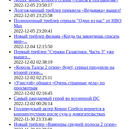
2022-12-05 23:50:17
Долгожданный трейлер приквела «Ведьмака» вышел!
2022-12-05 23:25:58
Полноценный трейлер сериала "Одни из нас" от HBO
Max
2022-12-05 23:20:41
Новый трейлер фильма «Когда ты закончишь спасать
мир»...
2022-12-04 12:15:50
Первый трейлер "Стражи Галактики. Часть 3" уже
вышел...
2022-12-02 02:38:19
«Король Талсы 2 сезон» будет, сериал продлили на
второй сезон...
2022-12-02 02:25:11
«Уэнсдэй» обошел «Очень странные дела» по
просмотрам
2022-12-02 02:16:45
Самый ожидаемый герой во вселенной DC
2022-12-02 00:26:14
Голливудский актер Кевин Спейси вернется в
киноиндустрию после суда о домогательствах
2022-11-30 23:33:40
Новый трейлер «Вампиры средней полосы 2 сезон»