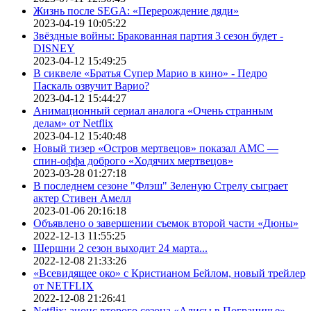
Жизнь после SEGA: «Перерождение дяди»
2023-04-19 10:05:22
Звёздные войны: Бракованная партия 3 сезон будет -
DISNEY
2023-04-12 15:49:25
В сиквеле «Братья Супер Марио в кино» - Педро
Паскаль озвучит Варио?
2023-04-12 15:44:27
Анимационный сериал аналога «Очень странным
делам» от Netflix
2023-04-12 15:40:48
Новый тизер «Остров мертвецов» показал АМС —
спин-оффа доброго «Ходячих мертвецов»
2023-03-28 01:27:18
В последнем сезоне "Флэш" Зеленую Стрелу сыграет
актер Стивен Амелл
2023-01-06 20:16:18
Объявлено о завершении съемок второй части «Дюны»
2022-12-13 11:55:25
Шершни 2 сезон выходит 24 марта...
2022-12-08 21:33:26
«Всевидящее око» с Кристианом Бейлом, новый трейлер
от NETFLIX
2022-12-08 21:26:41
Netflix: анонс второго сезона «Алисы в Пограничье»