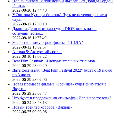
Новый сиквел "Изгоняющий дьявола" от Дэвида Гордон
Грин-а.
2022-08-20 12:44:43
У Эштона Кутчера болезнь? Чуть не потерял зрение и
слух...
2022-08-17 17:39:10
Джонни Депп выиграл суд, а DIOR опять начал
сотрудничество...
2022-08-16 11:37:49
80 лет главному герою фильма "ПИЛА"
2022-08-12 15:02:57
Астрал 5: Актерский состав
2022-08-10 18:03:22
Beat Film Festival: 14 документальных фильмов.
2022-06-29 23:09:29
Дата фестиваля "Beat Film Festival 2022" будет с 19 июня
по 3 июля.
2022-06-29 23:07:06
Новая премьера фильма «Граница» будет сниматься в
Якутии
2022-06-29 23:03:47
Что будет в продолжении спин-офф «Игры престолов»?
2022-06-24 23:58:13
Новый трейлер хоррора «Варвар»
2022-06-25 00:03:06