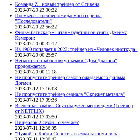
Команда Z - новый трейлер от Стивена
2023-07-20 23:00:22
Премьера - трейлер ожидаемого сериала
"Последователи"
2023-07-20 22:56:22
Фильм батискаф «Титан» будет ли он снят? Джеймс
Кэмерон:
2023-07-20 00:32:12
Из 1960 попадает в 2023: трейлер из «Человек ниоткуда»
2023-07-20 00:25:57
Несмотря на забастовку, съемки "Дом Дракона"
продолжается.
2023-07-20 00:11:18
Не пропустите трейлер самого ожидаемого фильма
Догмен.
2023-07-12 17:16:08
Не пропустите трейлер сериала "Скрежет металла"
2023-07-12 17:09:36
Вселенная зомби - Сеул окружен мертвецами (Трейлер
от NETFLIX)
2023-07-12 17:03:50
Пищеблок 2 сезон - о чем же?
2023-07-11 12:36:05
"Чужой" с Кэйли Спэнси - съемки закончились..
2023-07-11 12:30:43