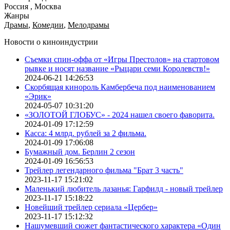
Россия , Москва
Жанры
Драмы
,
Комедии
,
Мелодрамы
Новости о киноиндустрии
Съемки спин-оффа от «Игры Престолов» на стартовом
рывке и носят название «Рыцари семи Королевств!»
2024-06-21 14:26:53
Скорбящая кинороль Камбербеча под наименованием
«Эрик»
2024-05-07 10:31:20
«ЗОЛОТОЙ ГЛОБУС» - 2024 нашел своего фаворита.
2024-01-09 17:12:59
Касса: 4 млрд. рублей за 2 фильма.
2024-01-09 17:06:08
Бумажный дом. Берлин 2 сезон
2024-01-09 16:56:53
Трейлер легендарного фильма "Брат 3 часть"
2023-11-17 15:21:02
Маленький любитель лазанья: Гарфилд - новый трейлер
2023-11-17 15:18:22
Новейший трейлер сериала «Цербер»
2023-11-17 15:12:32
Нашумевший сюжет фантастического характера «Один