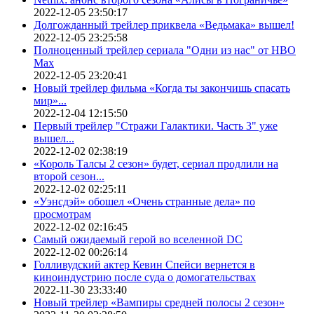
2022-12-05 23:50:17
Долгожданный трейлер приквела «Ведьмака» вышел!
2022-12-05 23:25:58
Полноценный трейлер сериала "Одни из нас" от HBO
Max
2022-12-05 23:20:41
Новый трейлер фильма «Когда ты закончишь спасать
мир»...
2022-12-04 12:15:50
Первый трейлер "Стражи Галактики. Часть 3" уже
вышел...
2022-12-02 02:38:19
«Король Талсы 2 сезон» будет, сериал продлили на
второй сезон...
2022-12-02 02:25:11
«Уэнсдэй» обошел «Очень странные дела» по
просмотрам
2022-12-02 02:16:45
Самый ожидаемый герой во вселенной DC
2022-12-02 00:26:14
Голливудский актер Кевин Спейси вернется в
киноиндустрию после суда о домогательствах
2022-11-30 23:33:40
Новый трейлер «Вампиры средней полосы 2 сезон»