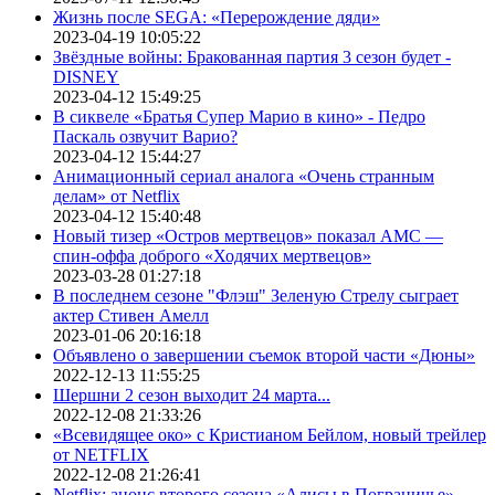
Жизнь после SEGA: «Перерождение дяди»
2023-04-19 10:05:22
Звёздные войны: Бракованная партия 3 сезон будет -
DISNEY
2023-04-12 15:49:25
В сиквеле «Братья Супер Марио в кино» - Педро
Паскаль озвучит Варио?
2023-04-12 15:44:27
Анимационный сериал аналога «Очень странным
делам» от Netflix
2023-04-12 15:40:48
Новый тизер «Остров мертвецов» показал АМС —
спин-оффа доброго «Ходячих мертвецов»
2023-03-28 01:27:18
В последнем сезоне "Флэш" Зеленую Стрелу сыграет
актер Стивен Амелл
2023-01-06 20:16:18
Объявлено о завершении съемок второй части «Дюны»
2022-12-13 11:55:25
Шершни 2 сезон выходит 24 марта...
2022-12-08 21:33:26
«Всевидящее око» с Кристианом Бейлом, новый трейлер
от NETFLIX
2022-12-08 21:26:41
Netflix: анонс второго сезона «Алисы в Пограничье»