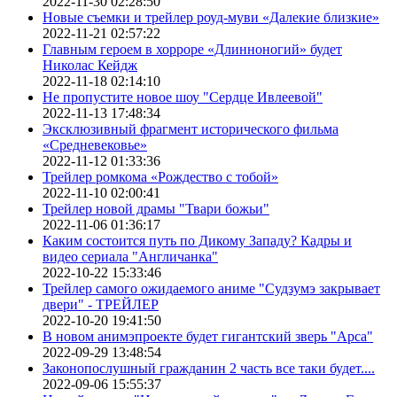
2022-11-30 02:28:50
Новые съемки и трейлер роуд-муви «Далекие близкие»
2022-11-21 02:57:22
Главным героем в хорроре «Длинноногий» будет
Николас Кейдж
2022-11-18 02:14:10
Не пропустите новое шоу "Сердце Ивлеевой"
2022-11-13 17:48:34
Эксклюзивный фрагмент исторического фильма
«Средневековье»
2022-11-12 01:33:36
Трейлер ромкома «Рождество с тобой»
2022-11-10 02:00:41
Трейлер новой драмы "Твари божьи"
2022-11-06 01:36:17
Каким состоится путь по Дикому Западу? Кадры и
видео сериала "Англичанка"
2022-10-22 15:33:46
Трейлер самого ожидаемого аниме "Судзумэ закрывает
двери" - ТРЕЙЛЕР
2022-10-20 19:41:50
В новом анимэпроекте будет гигантский зверь "Арса"
2022-09-29 13:48:54
Законопослушный гражданин 2 часть все таки будет....
2022-09-06 15:55:37