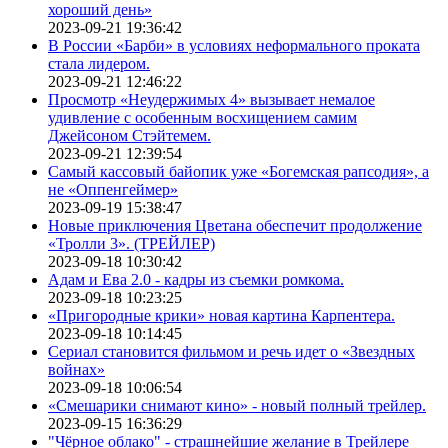
хороший день»
2023-09-21 19:36:42
В России «Барби» в условиях неформального проката
стала лидером.
2023-09-21 12:46:22
Просмотр «Неудержимых 4» вызывает немалое
удивление с особенным восхищением самим
Джейсоном Стэйтемем.
2023-09-21 12:39:54
Самый кассовый байопик уже «Богемская рапсодия», а
не «Оппенгеймер»
2023-09-19 15:38:47
Новые приключения Цветана обеспечит продолжение
«Тролли 3». (ТРЕЙЛЕР)
2023-09-18 10:30:42
Адам и Ева 2.0 - кадры из съемки ромкома.
2023-09-18 10:23:25
«Пригородные крики» новая картина Карпентера.
2023-09-18 10:14:45
Сериал становится фильмом и речь идет о «Звездных
войнах»
2023-09-18 10:06:54
«Смешарики снимают кино» - новый полный трейлер.
2023-09-15 16:36:29
"Чёрное облако" - страшнейшие желание в Трейлере