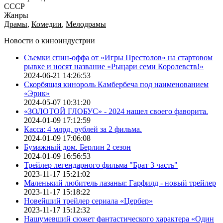
СССР
Жанры
Драмы
,
Комедии
,
Мелодрамы
Новости о киноиндустрии
Съемки спин-оффа от «Игры Престолов» на стартовом
рывке и носят название «Рыцари семи Королевств!»
2024-06-21 14:26:53
Скорбящая кинороль Камбербеча под наименованием
«Эрик»
2024-05-07 10:31:20
«ЗОЛОТОЙ ГЛОБУС» - 2024 нашел своего фаворита.
2024-01-09 17:12:59
Касса: 4 млрд. рублей за 2 фильма.
2024-01-09 17:06:08
Бумажный дом. Берлин 2 сезон
2024-01-09 16:56:53
Трейлер легендарного фильма "Брат 3 часть"
2023-11-17 15:21:02
Маленький любитель лазанья: Гарфилд - новый трейлер
2023-11-17 15:18:22
Новейший трейлер сериала «Цербер»
2023-11-17 15:12:32
Нашумевший сюжет фантастического характера «Один