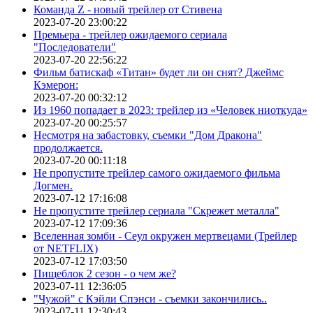
Команда Z - новый трейлер от Стивена
2023-07-20 23:00:22
Премьера - трейлер ожидаемого сериала
"Последователи"
2023-07-20 22:56:22
Фильм батискаф «Титан» будет ли он снят? Джеймс
Кэмерон:
2023-07-20 00:32:12
Из 1960 попадает в 2023: трейлер из «Человек ниоткуда»
2023-07-20 00:25:57
Несмотря на забастовку, съемки "Дом Дракона"
продолжается.
2023-07-20 00:11:18
Не пропустите трейлер самого ожидаемого фильма
Догмен.
2023-07-12 17:16:08
Не пропустите трейлер сериала "Скрежет металла"
2023-07-12 17:09:36
Вселенная зомби - Сеул окружен мертвецами (Трейлер
от NETFLIX)
2023-07-12 17:03:50
Пищеблок 2 сезон - о чем же?
2023-07-11 12:36:05
"Чужой" с Кэйли Спэнси - съемки закончились..
2023-07-11 12:30:43