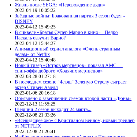
Жизнь после SEGA: «Перерождение дяди»
2023-04-19 10:05:22
Звёздные войны: Бракованная партия 3 сезон будет -
DISNEY
2023-04-12 15:49:25
В сиквеле «Братья Супер Марио в кино» - Педро
Паскаль озвучит Варио?
2023-04-12 15:44:27
Анимационный сериал аналога «Очень странным
делам» от Netflix
2023-04-12 15:40:48
Новый тизер «Остров мертвецов» показал АМС —
спин-оффа доброго «Ходячих мертвецов»
2023-03-28 01:27:18
В последнем сезоне "Флэш" Зеленую Стрелу сыграет
актер Стивен Амелл
2023-01-06 20:16:18
Объявлено о завершении съемок второй части «Дюны»
2022-12-13 11:55:25
Шершни 2 сезон выходит 24 марта...
2022-12-08 21:33:26
«Всевидящее око» с Кристианом Бейлом, новый трейлер
от NETFLIX
2022-12-08 21:26:41
Netflix: анонс второго сезона «Алисы в Пограничье»