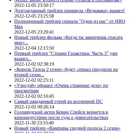
2022-12-05 23:50:17
Долгожданный трейлер приквела «Ведьмака» вышел!
2022-12-05 23:25:58
Полноценный трейлер сериала "Одни из нас" от HBO
Max
2022-12-05 23:20:41
Новый трейлер фильма «Когда ты закончишь спасать
мир»...
2022-12-04 12:15:50
Первый трейлер "Стражи Галактики. Часть 3" уже
вышел...
2022-12-02 02:38:19
«Король Талсы 2 сезон» будет, сериал продлили на
второй сезон...
2022-12-02 02:25:11
«Уэнсдэй» обошел «Очень странные дела» по
просмотрам
2022-12-02 02:16:45
Самый ожидаемый герой во вселенной DC
2022-12-02 00:26:14
Голливудский актер Кевин Спейси вернется в
киноиндустрию после суда о домогательствах
2022-11-30 23:33:40
Новый трейлер «Вампиры средней полосы 2 сезон»