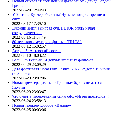
Новый сиквел "Изгоняющий дьявола" от Дэвида Гордон
Грин-а.
2022-08-20 12:44:43
У Эштона Кутчера болезнь? Чуть не потерял зрение и
слух...
2022-08-17 17:39:10
Джонни Депп выиграл суд, а DIOR опять начал
сотрудничество...
2022-08-16 11:37:49
80 лет главному герою фильма "ПИЛА"
2022-08-12 15:02:57
Астрал 5: Актерский состав
2022-08-10 18:03:22
Beat Film Festival: 14 документальных фильмов.
2022-06-29 23:09:29
Дата фестиваля "Beat Film Festival 2022" будет с 19 июня
по 3 июля.
2022-06-29 23:07:06
Новая премьера фильма «Граница» будет сниматься в
Якутии
2022-06-29 23:03:47
Что будет в продолжении спин-офф «Игры престолов»?
2022-06-24 23:58:13
Новый трейлер хоррора «Варвар»
2022-06-25 00:03:06