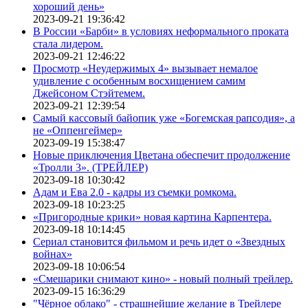
хороший день»
2023-09-21 19:36:42
В России «Барби» в условиях неформального проката
стала лидером.
2023-09-21 12:46:22
Просмотр «Неудержимых 4» вызывает немалое
удивление с особенным восхищением самим
Джейсоном Стэйтемем.
2023-09-21 12:39:54
Самый кассовый байопик уже «Богемская рапсодия», а
не «Оппенгеймер»
2023-09-19 15:38:47
Новые приключения Цветана обеспечит продолжение
«Тролли 3». (ТРЕЙЛЕР)
2023-09-18 10:30:42
Адам и Ева 2.0 - кадры из съемки ромкома.
2023-09-18 10:23:25
«Пригородные крики» новая картина Карпентера.
2023-09-18 10:14:45
Сериал становится фильмом и речь идет о «Звездных
войнах»
2023-09-18 10:06:54
«Смешарики снимают кино» - новый полный трейлер.
2023-09-15 16:36:29
"Чёрное облако" - страшнейшие желание в Трейлере