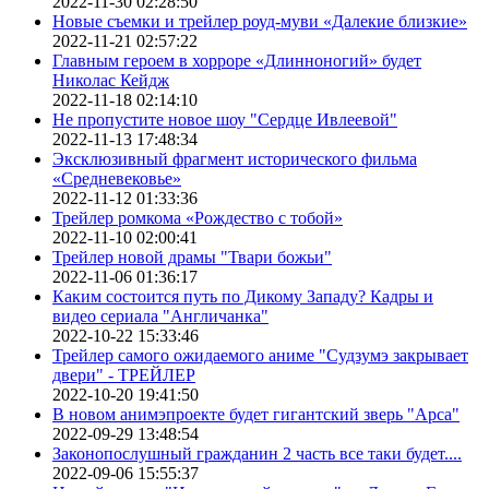
2022-11-30 02:28:50
Новые съемки и трейлер роуд-муви «Далекие близкие»
2022-11-21 02:57:22
Главным героем в хорроре «Длинноногий» будет
Николас Кейдж
2022-11-18 02:14:10
Не пропустите новое шоу "Сердце Ивлеевой"
2022-11-13 17:48:34
Эксклюзивный фрагмент исторического фильма
«Средневековье»
2022-11-12 01:33:36
Трейлер ромкома «Рождество с тобой»
2022-11-10 02:00:41
Трейлер новой драмы "Твари божьи"
2022-11-06 01:36:17
Каким состоится путь по Дикому Западу? Кадры и
видео сериала "Англичанка"
2022-10-22 15:33:46
Трейлер самого ожидаемого аниме "Судзумэ закрывает
двери" - ТРЕЙЛЕР
2022-10-20 19:41:50
В новом анимэпроекте будет гигантский зверь "Арса"
2022-09-29 13:48:54
Законопослушный гражданин 2 часть все таки будет....
2022-09-06 15:55:37