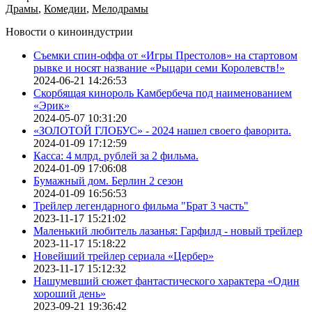
Драмы
,
Комедии
,
Мелодрамы
Новости о киноиндустрии
Съемки спин-оффа от «Игры Престолов» на стартовом
рывке и носят название «Рыцари семи Королевств!»
2024-06-21 14:26:53
Скорбящая кинороль Камбербеча под наименованием
«Эрик»
2024-05-07 10:31:20
«ЗОЛОТОЙ ГЛОБУС» - 2024 нашел своего фаворита.
2024-01-09 17:12:59
Касса: 4 млрд. рублей за 2 фильма.
2024-01-09 17:06:08
Бумажный дом. Берлин 2 сезон
2024-01-09 16:56:53
Трейлер легендарного фильма "Брат 3 часть"
2023-11-17 15:21:02
Маленький любитель лазанья: Гарфилд - новый трейлер
2023-11-17 15:18:22
Новейший трейлер сериала «Цербер»
2023-11-17 15:12:32
Нашумевший сюжет фантастического характера «Один
хороший день»
2023-09-21 19:36:42