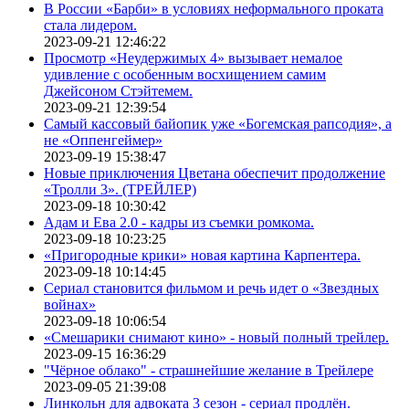
В России «Барби» в условиях неформального проката
стала лидером.
2023-09-21 12:46:22
Просмотр «Неудержимых 4» вызывает немалое
удивление с особенным восхищением самим
Джейсоном Стэйтемем.
2023-09-21 12:39:54
Самый кассовый байопик уже «Богемская рапсодия», а
не «Оппенгеймер»
2023-09-19 15:38:47
Новые приключения Цветана обеспечит продолжение
«Тролли 3». (ТРЕЙЛЕР)
2023-09-18 10:30:42
Адам и Ева 2.0 - кадры из съемки ромкома.
2023-09-18 10:23:25
«Пригородные крики» новая картина Карпентера.
2023-09-18 10:14:45
Сериал становится фильмом и речь идет о «Звездных
войнах»
2023-09-18 10:06:54
«Смешарики снимают кино» - новый полный трейлер.
2023-09-15 16:36:29
"Чёрное облако" - страшнейшие желание в Трейлере
2023-09-05 21:39:08
Линкольн для адвоката 3 сезон - сериал продлён.