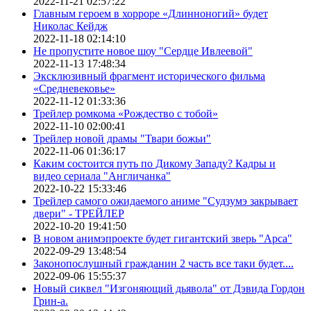
2022-11-21 02:57:22
Главным героем в хорроре «Длинноногий» будет
Николас Кейдж
2022-11-18 02:14:10
Не пропустите новое шоу "Сердце Ивлеевой"
2022-11-13 17:48:34
Эксклюзивный фрагмент исторического фильма
«Средневековье»
2022-11-12 01:33:36
Трейлер ромкома «Рождество с тобой»
2022-11-10 02:00:41
Трейлер новой драмы "Твари божьи"
2022-11-06 01:36:17
Каким состоится путь по Дикому Западу? Кадры и
видео сериала "Англичанка"
2022-10-22 15:33:46
Трейлер самого ожидаемого аниме "Судзумэ закрывает
двери" - ТРЕЙЛЕР
2022-10-20 19:41:50
В новом анимэпроекте будет гигантский зверь "Арса"
2022-09-29 13:48:54
Законопослушный гражданин 2 часть все таки будет....
2022-09-06 15:55:37
Новый сиквел "Изгоняющий дьявола" от Дэвида Гордон
Грин-а.