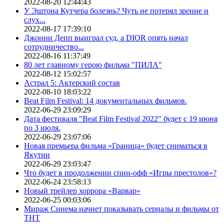
2022-08-20 12:44:43
У Эштона Кутчера болезнь? Чуть не потерял зрение и
слух...
2022-08-17 17:39:10
Джонни Депп выиграл суд, а DIOR опять начал
сотрудничество...
2022-08-16 11:37:49
80 лет главному герою фильма "ПИЛА"
2022-08-12 15:02:57
Астрал 5: Актерский состав
2022-08-10 18:03:22
Beat Film Festival: 14 документальных фильмов.
2022-06-29 23:09:29
Дата фестиваля "Beat Film Festival 2022" будет с 19 июня
по 3 июля.
2022-06-29 23:07:06
Новая премьера фильма «Граница» будет сниматься в
Якутии
2022-06-29 23:03:47
Что будет в продолжении спин-офф «Игры престолов»?
2022-06-24 23:58:13
Новый трейлер хоррора «Варвар»
2022-06-25 00:03:06
Мираж Синема начнет показывать сериалы и фильмы от
ТНТ