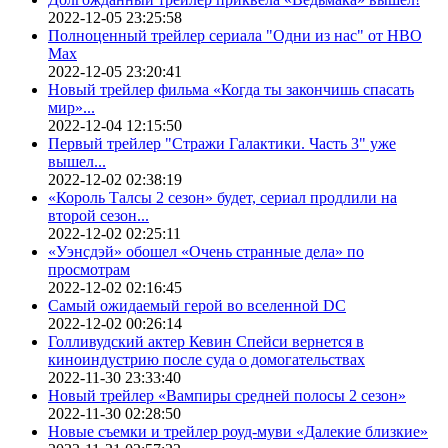
2022-12-05 23:25:58
Полноценный трейлер сериала "Одни из нас" от HBO
Max
2022-12-05 23:20:41
Новый трейлер фильма «Когда ты закончишь спасать
мир»...
2022-12-04 12:15:50
Первый трейлер "Стражи Галактики. Часть 3" уже
вышел...
2022-12-02 02:38:19
«Король Талсы 2 сезон» будет, сериал продлили на
второй сезон...
2022-12-02 02:25:11
«Уэнсдэй» обошел «Очень странные дела» по
просмотрам
2022-12-02 02:16:45
Самый ожидаемый герой во вселенной DC
2022-12-02 00:26:14
Голливудский актер Кевин Спейси вернется в
киноиндустрию после суда о домогательствах
2022-11-30 23:33:40
Новый трейлер «Вампиры средней полосы 2 сезон»
2022-11-30 02:28:50
Новые съемки и трейлер роуд-муви «Далекие близкие»