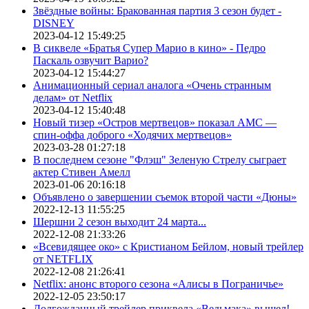
Звёздные войны: Бракованная партия 3 сезон будет -
DISNEY
2023-04-12 15:49:25
В сиквеле «Братья Супер Марио в кино» - Педро
Паскаль озвучит Варио?
2023-04-12 15:44:27
Анимационный сериал аналога «Очень странным
делам» от Netflix
2023-04-12 15:40:48
Новый тизер «Остров мертвецов» показал АМС —
спин-оффа доброго «Ходячих мертвецов»
2023-03-28 01:27:18
В последнем сезоне "Флэш" Зеленую Стрелу сыграет
актер Стивен Амелл
2023-01-06 20:16:18
Объявлено о завершении съемок второй части «Дюны»
2022-12-13 11:55:25
Шершни 2 сезон выходит 24 марта...
2022-12-08 21:33:26
«Всевидящее око» с Кристианом Бейлом, новый трейлер
от NETFLIX
2022-12-08 21:26:41
Netflix: анонс второго сезона «Алисы в Пограничье»
2022-12-05 23:50:17
Долгожданный трейлер приквела «Ведьмака» вышел!