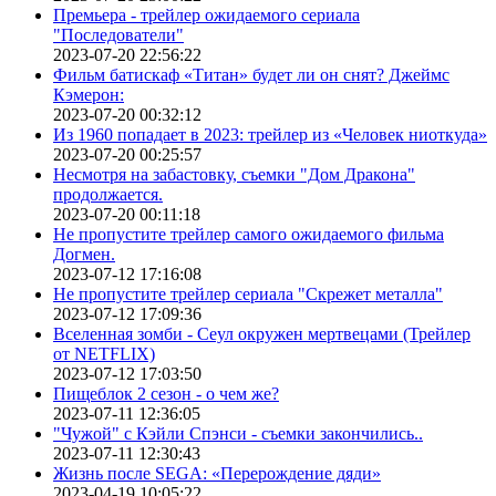
Премьера - трейлер ожидаемого сериала
"Последователи"
2023-07-20 22:56:22
Фильм батискаф «Титан» будет ли он снят? Джеймс
Кэмерон:
2023-07-20 00:32:12
Из 1960 попадает в 2023: трейлер из «Человек ниоткуда»
2023-07-20 00:25:57
Несмотря на забастовку, съемки "Дом Дракона"
продолжается.
2023-07-20 00:11:18
Не пропустите трейлер самого ожидаемого фильма
Догмен.
2023-07-12 17:16:08
Не пропустите трейлер сериала "Скрежет металла"
2023-07-12 17:09:36
Вселенная зомби - Сеул окружен мертвецами (Трейлер
от NETFLIX)
2023-07-12 17:03:50
Пищеблок 2 сезон - о чем же?
2023-07-11 12:36:05
"Чужой" с Кэйли Спэнси - съемки закончились..
2023-07-11 12:30:43
Жизнь после SEGA: «Перерождение дяди»
2023-04-19 10:05:22