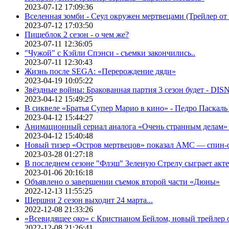
2023-07-12 17:09:36
Вселенная зомби - Сеул окружен мертвецами (Трейлер о
2023-07-12 17:03:50
Пищеблок 2 сезон - о чем же?
2023-07-11 12:36:05
"Чужой" с Кэйли Спэнси - съемки закончились..
2023-07-11 12:30:43
Жизнь после SEGA: «Перерождение дяди»
2023-04-19 10:05:22
Звёздные войны: Бракованная партия 3 сезон будет - DI
2023-04-12 15:49:25
В сиквеле «Братья Супер Марио в кино» - Педро Паскаль
2023-04-12 15:44:27
Анимационный сериал аналога «Очень странным делам» о
2023-04-12 15:40:48
Новый тизер «Остров мертвецов» показал АМС — спин-
2023-03-28 01:27:18
В последнем сезоне "Флэш" Зеленую Стрелу сыграет акт
2023-01-06 20:16:18
Объявлено о завершении съемок второй части «Дюны»
2022-12-13 11:55:25
Шершни 2 сезон выходит 24 марта...
2022-12-08 21:33:26
«Всевидящее око» с Кристианом Бейлом, новый трейлер
2022-12-08 21:26:41