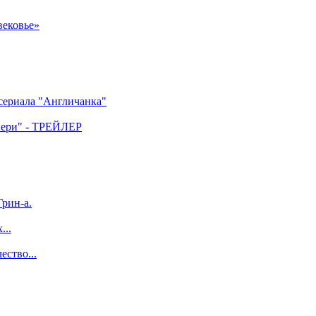
вековье»
 сериала "Англичанка"
двери" - ТРЕЙЛЕР
рин-а.
...
ество...