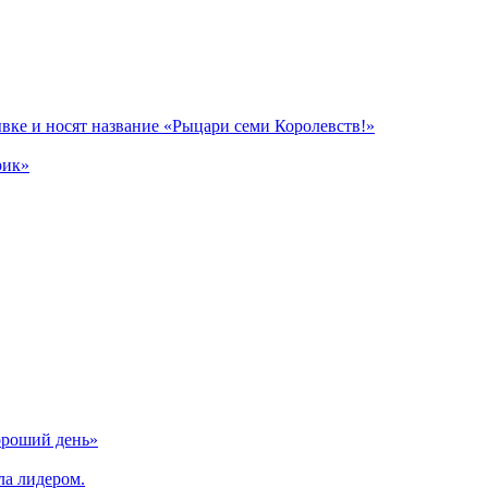
вке и носят название «Рыцари семи Королевств!»
рик»
ороший день»
ла лидером.