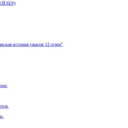
ТРЕЙЛЕР)
нская история ужасов 12 сезон"
рон:
ется.
н.