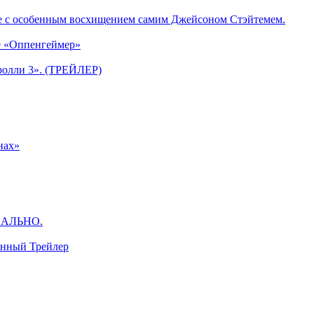
е с особенным восхищением самим Джейсоном Стэйтемем.
е «Оппенгеймер»
ролли 3». (ТРЕЙЛЕР)
нах»
ЦИАЛЬНО.
анный Трейлер