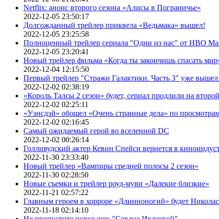
Netflix: анонс второго сезона «Алисы в Пограничье»
2022-12-05 23:50:17
Долгожданный трейлер приквела «Ведьмака» вышел!
2022-12-05 23:25:58
Полноценный трейлер сериала "Одни из нас" от HBO Ma
2022-12-05 23:20:41
Новый трейлер фильма «Когда ты закончишь спасать мир»
2022-12-04 12:15:50
Первый трейлер "Стражи Галактики. Часть 3" уже вышел.
2022-12-02 02:38:19
«Король Талсы 2 сезон» будет, сериал продлили на второй 
2022-12-02 02:25:11
«Уэнсдэй» обошел «Очень странные дела» по просмотра
2022-12-02 02:16:45
Самый ожидаемый герой во вселенной DC
2022-12-02 00:26:14
Голливудский актер Кевин Спейси вернется в киноиндуст
2022-11-30 23:33:40
Новый трейлер «Вампиры средней полосы 2 сезон»
2022-11-30 02:28:50
Новые съемки и трейлер роуд-муви «Далекие близкие»
2022-11-21 02:57:22
Главным героем в хорроре «Длинноногий» будет Никола
2022-11-18 02:14:10
Не пропустите новое шоу "Сердце Ивлеевой"