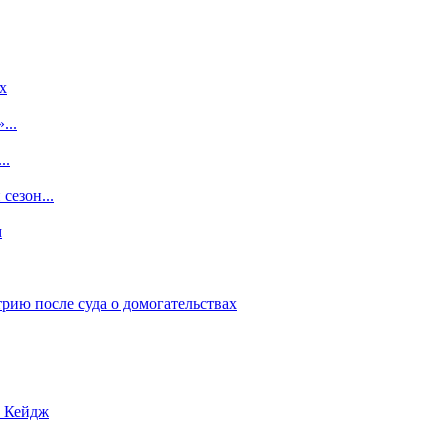
x
...
..
сезон...
м
рию после суда о домогательствах
с Кейдж