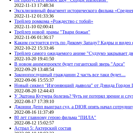
2022-11-13 17:48:34
Эксклюзивный фрагмент исторического фильма «Средне
2022-11-12 01:33:36
Трейлер ромкома «Рождество с тобой»
2022-11-10 02:00:41
Трейлер новой драмы "Твари божьи"
2022-11-06 01:36:17
Каким состоится путь по Дикому Западу? Кадры и видео
2022-10-22 15:33:46
Трейлер самого ожидаемого аниме "Судзумэ закрывает 
2022-10-20 19:41:50
В новом анимэпроекте будет гигантский зверь "Арса"
2022-09-29 13:48:54
Законопослушный гражданин 2 часть все таки будет....
2022-09-06 15:55:37
Новый сиквел "Изгоняющий дьявола" от Дэвида Гордон Г
2022-08-20 12:44:43
У Эштона Кутчера болезнь? Чуть не потерял зрение и слух
2022-08-17 17:39:10
Джонни Депп выиграл суд, а DIOR опять начал сотруднич
2022-08-16 11:37:49
80 лет главному герою фильма "ПИЛА"
2022-08-12 15:02:57
Астрал 5: Актерский состав