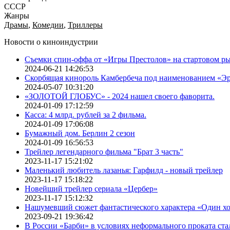
СССР
Жанры
Драмы
,
Комедии
,
Триллеры
Новости о киноиндустрии
Съемки спин-оффа от «Игры Престолов» на стартовом ры
2024-06-21 14:26:53
Скорбящая кинороль Камбербеча под наименованием «Э
2024-05-07 10:31:20
«ЗОЛОТОЙ ГЛОБУС» - 2024 нашел своего фаворита.
2024-01-09 17:12:59
Касса: 4 млрд. рублей за 2 фильма.
2024-01-09 17:06:08
Бумажный дом. Берлин 2 сезон
2024-01-09 16:56:53
Трейлер легендарного фильма "Брат 3 часть"
2023-11-17 15:21:02
Маленький любитель лазанья: Гарфилд - новый трейлер
2023-11-17 15:18:22
Новейший трейлер сериала «Цербер»
2023-11-17 15:12:32
Нашумевший сюжет фантастического характера «Один х
2023-09-21 19:36:42
В России «Барби» в условиях неформального проката ста