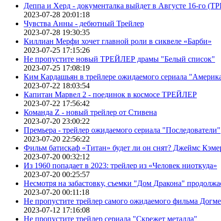
Деппа и Херд - документалка выйдет в Августе 16-го (
2023-07-28 20:01:18
Чувства Анны - дебютный Трейлер
2023-07-28 19:30:35
Киллиан Мерфи хочет главной роли в сиквеле «Барби»
2023-07-25 17:15:26
Не пропустите новый ТРЕЙЛЕР драмы "Белый список"
2023-07-25 17:08:19
Ким Кардашьян в трейлере ожидаемого сериала "Америка
2023-07-22 18:03:54
Капитан Марвел 2 - поединок в космосе ТРЕЙЛЕР
2023-07-22 17:56:42
Команда Z - новый трейлер от Стивена
2023-07-20 23:00:22
Премьера - трейлер ожидаемого сериала "Последователи"
2023-07-20 22:56:22
Фильм батискаф «Титан» будет ли он снят? Джеймс Кэме
2023-07-20 00:32:12
Из 1960 попадает в 2023: трейлер из «Человек ниоткуда»
2023-07-20 00:25:57
Несмотря на забастовку, съемки "Дом Дракона" продолжа
2023-07-20 00:11:18
Не пропустите трейлер самого ожидаемого фильма Догме
2023-07-12 17:16:08
Не пропустите трейлер сериала "Скрежет металла"