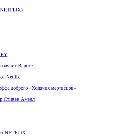
т NETFLIX)
SNEY
 озвучит Варио?
т Netflix
оффа доброго «Ходячих мертвецов»
ер Стивен Амелл
 от NETFLIX