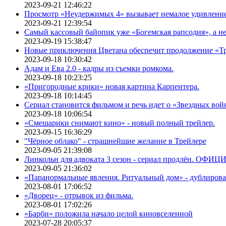
2023-09-21 12:46:22
Просмотр «Неудержимых 4» вызывает немалое удивлени
2023-09-21 12:39:54
Самый кассовый байопик уже «Богемская рапсодия», а н
2023-09-19 15:38:47
Новые приключения Цветана обеспечит продолжение «Т
2023-09-18 10:30:42
Адам и Ева 2.0 - кадры из съемки ромкома.
2023-09-18 10:23:25
«Пригородные крики» новая картина Карпентера.
2023-09-18 10:14:45
Сериал становится фильмом и речь идет о «Звездных вой
2023-09-18 10:06:54
«Смешарики снимают кино» - новый полный трейлер.
2023-09-15 16:36:29
"Чёрное облако" - страшнейшие желание в Трейлере
2023-09-05 21:39:08
Линкольн для адвоката 3 сезон - сериал продлён. ОФИ
2023-09-05 21:36:02
«Паранормальные явления. Ритуальный дом» - дублиров
2023-08-01 17:06:52
«Дворец» - отрывок из фильма.
2023-08-01 17:02:26
«Барби» положила начало целой киновселенной
2023-07-28 20:05:37