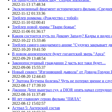
2022-11-13 17:48:34
Эксклюзивный фрагмент исторического фильма «Средне
2022-11-12 01:33:36
Трейлер ромкома «Рождество с тобой»
2022-11-10 02:00:41
Трейлер новой драмы "Твари божьи"
2022-11-06 01:36:17
Каким состоится путь по Дикому Западу? Кадры и видео
2022-10-22 15:33:46
Трейлер самого ожидаемого аниме "Судзумэ закрывает 
2022-10-20 19:41:50
В новом анимэпроекте будет гигантский зверь "Арса"
2022-09-29 13:48:54
Законопослушный гражданин 2 часть все таки будет....
2022-09-06 15:55:37
Новый сиквел "Изгоняющий дьявола" от Дэвида Гордон Г
2022-08-20 12:44:43
У Эштона Кутчера болезнь? Чуть не потерял зрение и слух
2022-08-17 17:39:10
Джонни Депп выиграл суд, а DIOR опять начал сотруднич
2022-08-16 11:37:49
80 лет главному герою фильма "ПИЛА"
2022-08-12 15:02:57
Астрал 5: Актерский состав