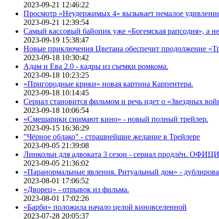
2023-09-21 12:46:22
Просмотр «Неудержимых 4» вызывает немалое удивлени
2023-09-21 12:39:54
Самый кассовый байопик уже «Богемская рапсодия», а н
2023-09-19 15:38:47
Новые приключения Цветана обеспечит продолжение «Т
2023-09-18 10:30:42
Адам и Ева 2.0 - кадры из съемки ромкома.
2023-09-18 10:23:25
«Пригородные крики» новая картина Карпентера.
2023-09-18 10:14:45
Сериал становится фильмом и речь идет о «Звездных вой
2023-09-18 10:06:54
«Смешарики снимают кино» - новый полный трейлер.
2023-09-15 16:36:29
"Чёрное облако" - страшнейшие желание в Трейлере
2023-09-05 21:39:08
Линкольн для адвоката 3 сезон - сериал продлён. ОФИ
2023-09-05 21:36:02
«Паранормальные явления. Ритуальный дом» - дублиров
2023-08-01 17:06:52
«Дворец» - отрывок из фильма.
2023-08-01 17:02:26
«Барби» положила начало целой киновселенной
2023-07-28 20:05:37