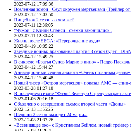
2023-07-12 17:09:36
Вселенная зомби - Сеул окружен мертвецами (Трейлер о
2023-07-12 17:03:50
Пищеблок 2 сезон - о чем же?
2023-07-11 12:36:05
"Чужой" с Кэйли Спэнси - съемки закончились..
2023-07-11 12:30:43
Жизнь после SEGA: «Перерождение дяди»
2023-04-19 10:05:22
Звёздные войны: Бракованная партия 3 сезон будет - DI
2023-04-12 15:49:25
В сиквеле «Братья Супер Марио в кино» - Педро Паскаль
2023-04-12 15:44:27
Анимационный сериал аналога «Очень странным делам» о
2023-04-12 15:40:48
Новый тизер «Остров мертвецов» показал АМС — спин-
2023-03-28 01:27:18
В последнем сезоне "Флэш" Зеленую Стрелу сыграет акт
2023-01-06 20:16:18
Объявлено о завершении съемок второй части «Дюны»
2022-12-13 11:55:25
Шершни 2 сезон выходит 24 марта...
2022-12-08 21:33:26
«Всевидящее око» с Кристианом Бейлом, новый трейлер
2022-12-08 21:26:41