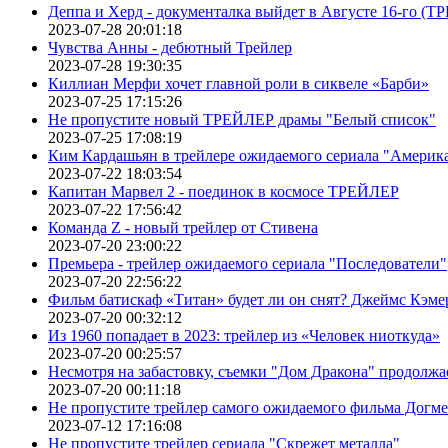
Деппа и Херд - документалка выйдет в Августе 16-го (
2023-07-28 20:01:18
Чувства Анны - дебютный Трейлер
2023-07-28 19:30:35
Киллиан Мерфи хочет главной роли в сиквеле «Барби»
2023-07-25 17:15:26
Не пропустите новый ТРЕЙЛЕР драмы "Белый список"
2023-07-25 17:08:19
Ким Кардашьян в трейлере ожидаемого сериала "Америка
2023-07-22 18:03:54
Капитан Марвел 2 - поединок в космосе ТРЕЙЛЕР
2023-07-22 17:56:42
Команда Z - новый трейлер от Стивена
2023-07-20 23:00:22
Премьера - трейлер ожидаемого сериала "Последователи"
2023-07-20 22:56:22
Фильм батискаф «Титан» будет ли он снят? Джеймс Кэме
2023-07-20 00:32:12
Из 1960 попадает в 2023: трейлер из «Человек ниоткуда»
2023-07-20 00:25:57
Несмотря на забастовку, съемки "Дом Дракона" продолжа
2023-07-20 00:11:18
Не пропустите трейлер самого ожидаемого фильма Догме
2023-07-12 17:16:08
Не пропустите трейлер сериала "Скрежет металла"