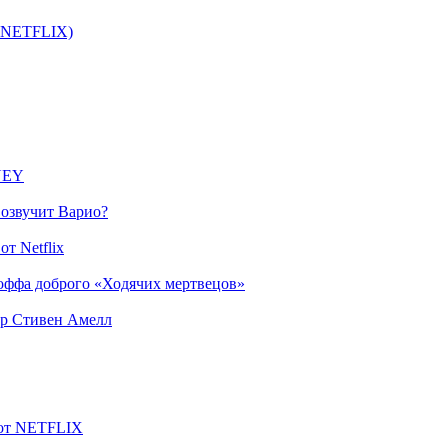
т NETFLIX)
SNEY
 озвучит Варио?
т Netflix
оффа доброго «Ходячих мертвецов»
ер Стивен Амелл
 от NETFLIX