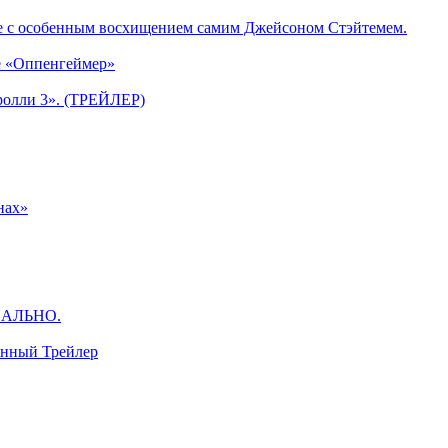
е с особенным восхищением самим Джейсоном Стэйтемем.
е «Оппенгеймер»
ролли 3». (ТРЕЙЛЕР)
нах»
ЦИАЛЬНО.
анный Трейлер