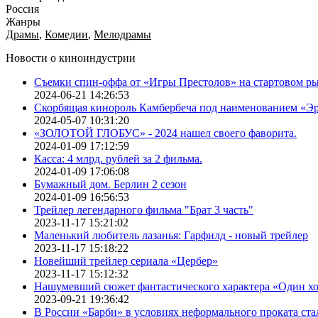
Россия
Жанры
Драмы
,
Комедии
,
Мелодрамы
Новости о киноиндустрии
Съемки спин-оффа от «Игры Престолов» на стартовом ры
2024-06-21 14:26:53
Скорбящая кинороль Камбербеча под наименованием «Э
2024-05-07 10:31:20
«ЗОЛОТОЙ ГЛОБУС» - 2024 нашел своего фаворита.
2024-01-09 17:12:59
Касса: 4 млрд. рублей за 2 фильма.
2024-01-09 17:06:08
Бумажный дом. Берлин 2 сезон
2024-01-09 16:56:53
Трейлер легендарного фильма "Брат 3 часть"
2023-11-17 15:21:02
Маленький любитель лазанья: Гарфилд - новый трейлер
2023-11-17 15:18:22
Новейший трейлер сериала «Цербер»
2023-11-17 15:12:32
Нашумевший сюжет фантастического характера «Один х
2023-09-21 19:36:42
В России «Барби» в условиях неформального проката ста