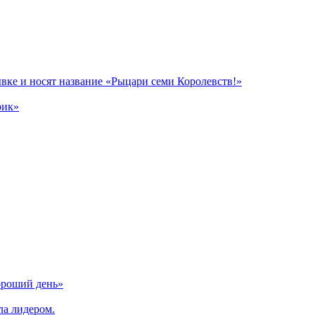
вке и носят название «Рыцари семи Королевств!»
рик»
ороший день»
ла лидером.