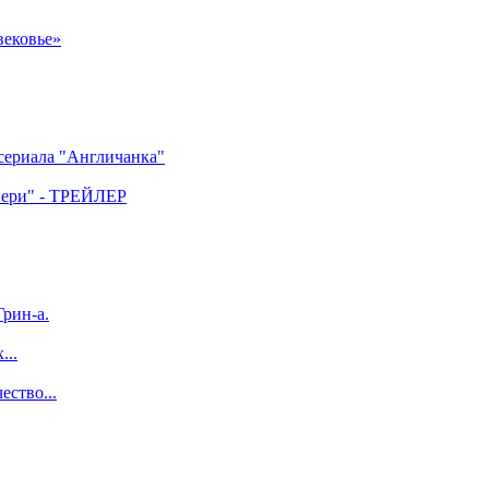
вековье»
 сериала "Англичанка"
двери" - ТРЕЙЛЕР
рин-а.
...
ество...