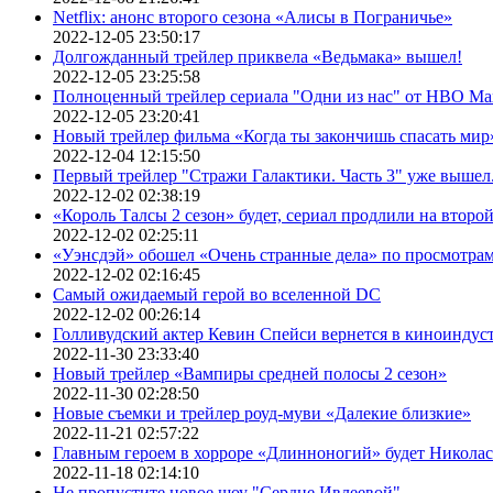
Netflix: анонс второго сезона «Алисы в Пограничье»
2022-12-05 23:50:17
Долгожданный трейлер приквела «Ведьмака» вышел!
2022-12-05 23:25:58
Полноценный трейлер сериала "Одни из нас" от HBO Ma
2022-12-05 23:20:41
Новый трейлер фильма «Когда ты закончишь спасать мир»
2022-12-04 12:15:50
Первый трейлер "Стражи Галактики. Часть 3" уже вышел.
2022-12-02 02:38:19
«Король Талсы 2 сезон» будет, сериал продлили на второй 
2022-12-02 02:25:11
«Уэнсдэй» обошел «Очень странные дела» по просмотра
2022-12-02 02:16:45
Самый ожидаемый герой во вселенной DC
2022-12-02 00:26:14
Голливудский актер Кевин Спейси вернется в киноиндуст
2022-11-30 23:33:40
Новый трейлер «Вампиры средней полосы 2 сезон»
2022-11-30 02:28:50
Новые съемки и трейлер роуд-муви «Далекие близкие»
2022-11-21 02:57:22
Главным героем в хорроре «Длинноногий» будет Никола
2022-11-18 02:14:10
Не пропустите новое шоу "Сердце Ивлеевой"