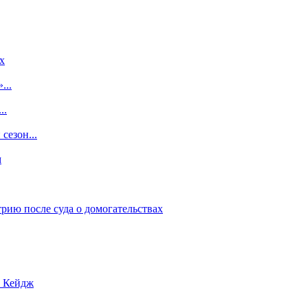
x
...
..
сезон...
м
рию после суда о домогательствах
с Кейдж