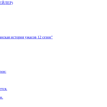
ТРЕЙЛЕР)
нская история ужасов 12 сезон"
рон:
ется.
н.