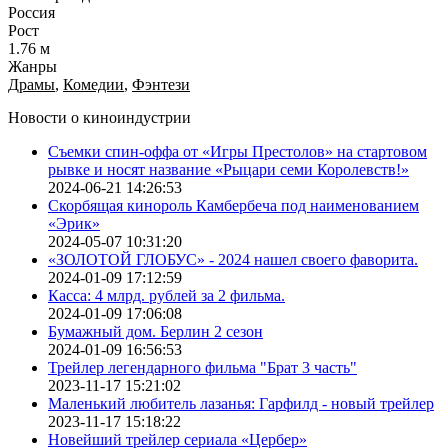
Россия
Рост
1.76 м
Жанры
Драмы
,
Комедии
,
Фэнтези
Новости о киноиндустрии
Съемки спин-оффа от «Игры Престолов» на стартовом
рывке и носят название «Рыцари семи Королевств!»
2024-06-21 14:26:53
Скорбящая кинороль Камбербеча под наименованием
«Эрик»
2024-05-07 10:31:20
«ЗОЛОТОЙ ГЛОБУС» - 2024 нашел своего фаворита.
2024-01-09 17:12:59
Касса: 4 млрд. рублей за 2 фильма.
2024-01-09 17:06:08
Бумажный дом. Берлин 2 сезон
2024-01-09 16:56:53
Трейлер легендарного фильма "Брат 3 часть"
2023-11-17 15:21:02
Маленький любитель лазанья: Гарфилд - новый трейлер
2023-11-17 15:18:22
Новейший трейлер сериала «Цербер»