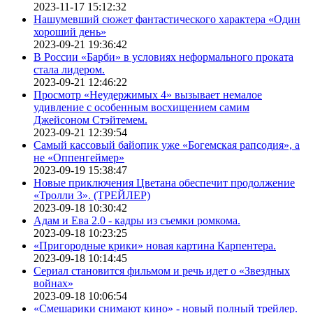
2023-11-17 15:12:32
Нашумевший сюжет фантастического характера «Один
хороший день»
2023-09-21 19:36:42
В России «Барби» в условиях неформального проката
стала лидером.
2023-09-21 12:46:22
Просмотр «Неудержимых 4» вызывает немалое
удивление с особенным восхищением самим
Джейсоном Стэйтемем.
2023-09-21 12:39:54
Самый кассовый байопик уже «Богемская рапсодия», а
не «Оппенгеймер»
2023-09-19 15:38:47
Новые приключения Цветана обеспечит продолжение
«Тролли 3». (ТРЕЙЛЕР)
2023-09-18 10:30:42
Адам и Ева 2.0 - кадры из съемки ромкома.
2023-09-18 10:23:25
«Пригородные крики» новая картина Карпентера.
2023-09-18 10:14:45
Сериал становится фильмом и речь идет о «Звездных
войнах»
2023-09-18 10:06:54
«Смешарики снимают кино» - новый полный трейлер.