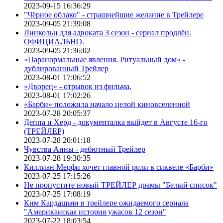
2023-09-15 16:36:29
"Чёрное облако" - страшнейшие желание в Трейлере
2023-09-05 21:39:08
Линкольн для адвоката 3 сезон - сериал продлён.
ОФИЦИАЛЬНО.
2023-09-05 21:36:02
«Паранормальные явления. Ритуальный дом» -
дублированный Трейлер
2023-08-01 17:06:52
«Дворец» - отрывок из фильма.
2023-08-01 17:02:26
«Барби» положила начало целой киновселенной
2023-07-28 20:05:37
Деппа и Херд - документалка выйдет в Августе 16-го
(ТРЕЙЛЕР)
2023-07-28 20:01:18
Чувства Анны - дебютный Трейлер
2023-07-28 19:30:35
Киллиан Мерфи хочет главной роли в сиквеле «Барби»
2023-07-25 17:15:26
Не пропустите новый ТРЕЙЛЕР драмы "Белый список"
2023-07-25 17:08:19
Ким Кардашьян в трейлере ожидаемого сериала
"Американская история ужасов 12 сезон"
2023-07-22 18:03:54