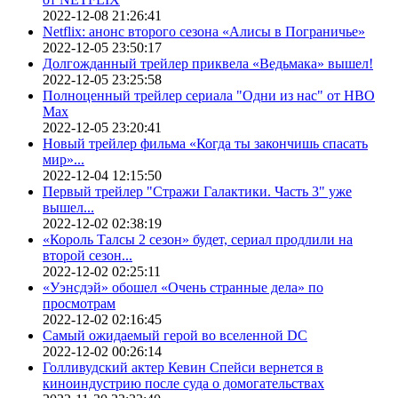
2022-12-08 21:26:41
Netflix: анонс второго сезона «Алисы в Пограничье»
2022-12-05 23:50:17
Долгожданный трейлер приквела «Ведьмака» вышел!
2022-12-05 23:25:58
Полноценный трейлер сериала "Одни из нас" от HBO
Max
2022-12-05 23:20:41
Новый трейлер фильма «Когда ты закончишь спасать
мир»...
2022-12-04 12:15:50
Первый трейлер "Стражи Галактики. Часть 3" уже
вышел...
2022-12-02 02:38:19
«Король Талсы 2 сезон» будет, сериал продлили на
второй сезон...
2022-12-02 02:25:11
«Уэнсдэй» обошел «Очень странные дела» по
просмотрам
2022-12-02 02:16:45
Самый ожидаемый герой во вселенной DC
2022-12-02 00:26:14
Голливудский актер Кевин Спейси вернется в
киноиндустрию после суда о домогательствах