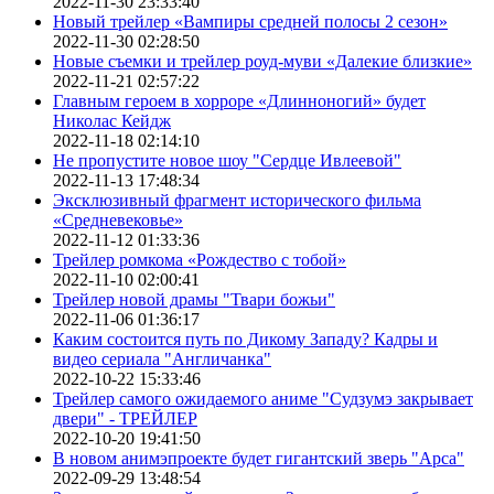
2022-11-30 23:33:40
Новый трейлер «Вампиры средней полосы 2 сезон»
2022-11-30 02:28:50
Новые съемки и трейлер роуд-муви «Далекие близкие»
2022-11-21 02:57:22
Главным героем в хорроре «Длинноногий» будет
Николас Кейдж
2022-11-18 02:14:10
Не пропустите новое шоу "Сердце Ивлеевой"
2022-11-13 17:48:34
Эксклюзивный фрагмент исторического фильма
«Средневековье»
2022-11-12 01:33:36
Трейлер ромкома «Рождество с тобой»
2022-11-10 02:00:41
Трейлер новой драмы "Твари божьи"
2022-11-06 01:36:17
Каким состоится путь по Дикому Западу? Кадры и
видео сериала "Англичанка"
2022-10-22 15:33:46
Трейлер самого ожидаемого аниме "Судзумэ закрывает
двери" - ТРЕЙЛЕР
2022-10-20 19:41:50
В новом анимэпроекте будет гигантский зверь "Арса"
2022-09-29 13:48:54