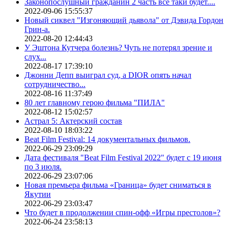
Законопослушный гражданин 2 часть все таки будет....
2022-09-06 15:55:37
Новый сиквел "Изгоняющий дьявола" от Дэвида Гордон
Грин-а.
2022-08-20 12:44:43
У Эштона Кутчера болезнь? Чуть не потерял зрение и
слух...
2022-08-17 17:39:10
Джонни Депп выиграл суд, а DIOR опять начал
сотрудничество...
2022-08-16 11:37:49
80 лет главному герою фильма "ПИЛА"
2022-08-12 15:02:57
Астрал 5: Актерский состав
2022-08-10 18:03:22
Beat Film Festival: 14 документальных фильмов.
2022-06-29 23:09:29
Дата фестиваля "Beat Film Festival 2022" будет с 19 июня
по 3 июля.
2022-06-29 23:07:06
Новая премьера фильма «Граница» будет сниматься в
Якутии
2022-06-29 23:03:47
Что будет в продолжении спин-офф «Игры престолов»?
2022-06-24 23:58:13