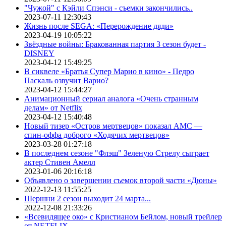
"Чужой" с Кэйли Спэнси - съемки закончились..
2023-07-11 12:30:43
Жизнь после SEGA: «Перерождение дяди»
2023-04-19 10:05:22
Звёздные войны: Бракованная партия 3 сезон будет -
DISNEY
2023-04-12 15:49:25
В сиквеле «Братья Супер Марио в кино» - Педро
Паскаль озвучит Варио?
2023-04-12 15:44:27
Анимационный сериал аналога «Очень странным
делам» от Netflix
2023-04-12 15:40:48
Новый тизер «Остров мертвецов» показал АМС —
спин-оффа доброго «Ходячих мертвецов»
2023-03-28 01:27:18
В последнем сезоне "Флэш" Зеленую Стрелу сыграет
актер Стивен Амелл
2023-01-06 20:16:18
Объявлено о завершении съемок второй части «Дюны»
2022-12-13 11:55:25
Шершни 2 сезон выходит 24 марта...
2022-12-08 21:33:26
«Всевидящее око» с Кристианом Бейлом, новый трейлер
от NETFLIX