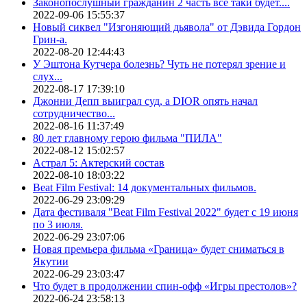
Законопослушный гражданин 2 часть все таки будет....
2022-09-06 15:55:37
Новый сиквел "Изгоняющий дьявола" от Дэвида Гордон
Грин-а.
2022-08-20 12:44:43
У Эштона Кутчера болезнь? Чуть не потерял зрение и
слух...
2022-08-17 17:39:10
Джонни Депп выиграл суд, а DIOR опять начал
сотрудничество...
2022-08-16 11:37:49
80 лет главному герою фильма "ПИЛА"
2022-08-12 15:02:57
Астрал 5: Актерский состав
2022-08-10 18:03:22
Beat Film Festival: 14 документальных фильмов.
2022-06-29 23:09:29
Дата фестиваля "Beat Film Festival 2022" будет с 19 июня
по 3 июля.
2022-06-29 23:07:06
Новая премьера фильма «Граница» будет сниматься в
Якутии
2022-06-29 23:03:47
Что будет в продолжении спин-офф «Игры престолов»?
2022-06-24 23:58:13