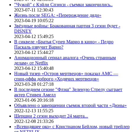
"Чужой" с Кэйли Спэнси - съемки закончились..
2023-07-11 12:30:43
Жизнь после SEGA: «Перерождение дяди»
2023-04-19 10:05:22
Звёздные войны: Бракованная партия 3 сезон будет -
DISNEY
2023-04-12 15:49:25
В сиквеле «Братья Супер Марио в кино» - Педро
Паскаль озвучит Варио?
2023-04-12 15:44:27
Анимационный сериал аналога «Очень странным
делам» от Netflix
2023-04-12 15:40:48
Новый тизер «Остров мертвецов» показал АМС —
спин-оффа доброго «Ходячих мертвецов»
2023-03-28 01:27:18
В последнем сезоне "Флэш" Зеленую Стрелу сыграет
актер Стивен Амелл
2023-01-06 20:16:18
Объявлено о завершении съемок второй части «Дюны»
2022-12-13 11:55:25
Шершни 2 сезон выходит 24 марта...
2022-12-08 21:33:26
«Всевидящее око» с Кристианом Бейлом, новый трейлер
от NETFLIX