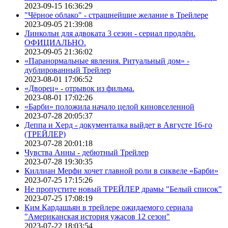
2023-09-15 16:36:29
"Чёрное облако" - страшнейшие желание в Трейлере
2023-09-05 21:39:08
Линкольн для адвоката 3 сезон - сериал продлён.
ОФИЦИАЛЬНО.
2023-09-05 21:36:02
«Паранормальные явления. Ритуальный дом» -
дублированный Трейлер
2023-08-01 17:06:52
«Дворец» - отрывок из фильма.
2023-08-01 17:02:26
«Барби» положила начало целой киновселенной
2023-07-28 20:05:37
Деппа и Херд - документалка выйдет в Августе 16-го
(ТРЕЙЛЕР)
2023-07-28 20:01:18
Чувства Анны - дебютный Трейлер
2023-07-28 19:30:35
Киллиан Мерфи хочет главной роли в сиквеле «Барби»
2023-07-25 17:15:26
Не пропустите новый ТРЕЙЛЕР драмы "Белый список"
2023-07-25 17:08:19
Ким Кардашьян в трейлере ожидаемого сериала
"Американская история ужасов 12 сезон"
2023-07-22 18:03:54