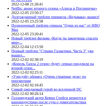
2022-12-08 21:26:41
Netflix: анонс второго сезона «Алисы в Пограничье»
2022-12-05 23:50:17
Долгожданный трейлер приквела «Ведьмака» вышел!
2022-12-05 23:25:58
Полноценный трейлер сериала "Одни из нас" от HBO
Max
2022-12-05 23:20:41
Новый трейлер фильма «Когда ты закончишь спасать
мир»...
2022-12-04 12:15:50
Первый трейлер "Стражи Галактики. Часть 3" уже
вышел...
2022-12-02 02:38:19
«Король Талсы 2 сезон» будет, сериал продлили на
второй сезон...
2022-12-02 02:25:11
«Уэнсдэй» обошел «Очень странные дела» по
просмотрам
2022-12-02 02:16:45
Самый ожидаемый герой во вселенной DC
2022-12-02 00:26:14
Голливудский актер Кевин Спейси вернется в
киноиндустрию после суда о домогательствах