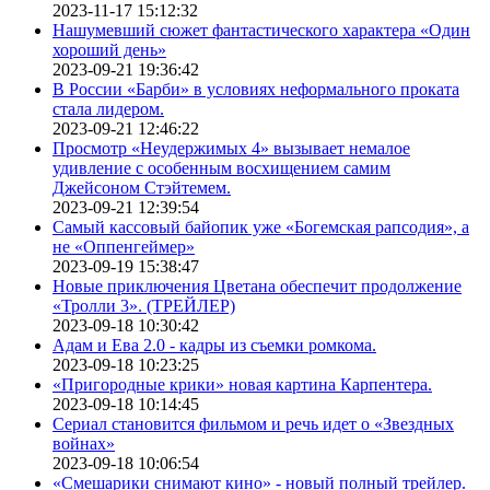
2023-11-17 15:12:32
Нашумевший сюжет фантастического характера «Один
хороший день»
2023-09-21 19:36:42
В России «Барби» в условиях неформального проката
стала лидером.
2023-09-21 12:46:22
Просмотр «Неудержимых 4» вызывает немалое
удивление с особенным восхищением самим
Джейсоном Стэйтемем.
2023-09-21 12:39:54
Самый кассовый байопик уже «Богемская рапсодия», а
не «Оппенгеймер»
2023-09-19 15:38:47
Новые приключения Цветана обеспечит продолжение
«Тролли 3». (ТРЕЙЛЕР)
2023-09-18 10:30:42
Адам и Ева 2.0 - кадры из съемки ромкома.
2023-09-18 10:23:25
«Пригородные крики» новая картина Карпентера.
2023-09-18 10:14:45
Сериал становится фильмом и речь идет о «Звездных
войнах»
2023-09-18 10:06:54
«Смешарики снимают кино» - новый полный трейлер.