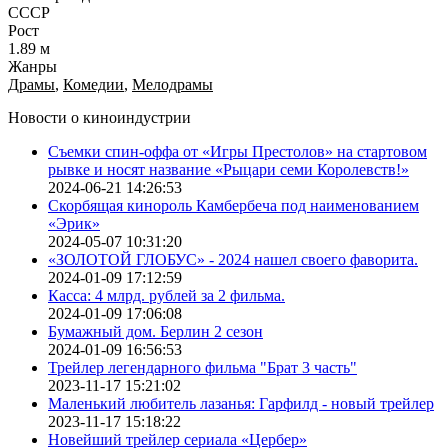
СССР
Рост
1.89 м
Жанры
Драмы
,
Комедии
,
Мелодрамы
Новости о киноиндустрии
Съемки спин-оффа от «Игры Престолов» на стартовом
рывке и носят название «Рыцари семи Королевств!»
2024-06-21 14:26:53
Скорбящая кинороль Камбербеча под наименованием
«Эрик»
2024-05-07 10:31:20
«ЗОЛОТОЙ ГЛОБУС» - 2024 нашел своего фаворита.
2024-01-09 17:12:59
Касса: 4 млрд. рублей за 2 фильма.
2024-01-09 17:06:08
Бумажный дом. Берлин 2 сезон
2024-01-09 16:56:53
Трейлер легендарного фильма "Брат 3 часть"
2023-11-17 15:21:02
Маленький любитель лазанья: Гарфилд - новый трейлер
2023-11-17 15:18:22
Новейший трейлер сериала «Цербер»