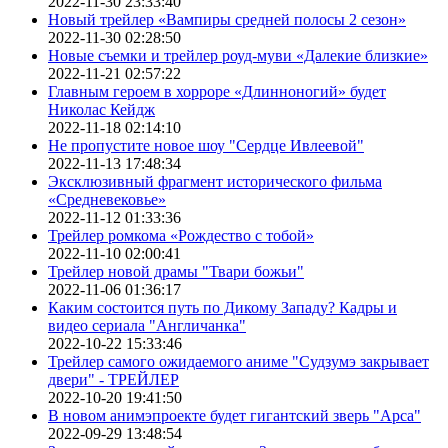
2022-11-30 23:33:40
Новый трейлер «Вампиры средней полосы 2 сезон»
2022-11-30 02:28:50
Новые съемки и трейлер роуд-муви «Далекие близкие»
2022-11-21 02:57:22
Главным героем в хорроре «Длинноногий» будет
Николас Кейдж
2022-11-18 02:14:10
Не пропустите новое шоу "Сердце Ивлеевой"
2022-11-13 17:48:34
Эксклюзивный фрагмент исторического фильма
«Средневековье»
2022-11-12 01:33:36
Трейлер ромкома «Рождество с тобой»
2022-11-10 02:00:41
Трейлер новой драмы "Твари божьи"
2022-11-06 01:36:17
Каким состоится путь по Дикому Западу? Кадры и
видео сериала "Англичанка"
2022-10-22 15:33:46
Трейлер самого ожидаемого аниме "Судзумэ закрывает
двери" - ТРЕЙЛЕР
2022-10-20 19:41:50
В новом анимэпроекте будет гигантский зверь "Арса"
2022-09-29 13:48:54