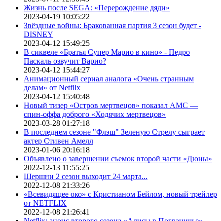
Жизнь после SEGA: «Перерождение дяди»
2023-04-19 10:05:22
Звёздные войны: Бракованная партия 3 сезон будет -
DISNEY
2023-04-12 15:49:25
В сиквеле «Братья Супер Марио в кино» - Педро
Паскаль озвучит Варио?
2023-04-12 15:44:27
Анимационный сериал аналога «Очень странным
делам» от Netflix
2023-04-12 15:40:48
Новый тизер «Остров мертвецов» показал АМС —
спин-оффа доброго «Ходячих мертвецов»
2023-03-28 01:27:18
В последнем сезоне "Флэш" Зеленую Стрелу сыграет
актер Стивен Амелл
2023-01-06 20:16:18
Объявлено о завершении съемок второй части «Дюны»
2022-12-13 11:55:25
Шершни 2 сезон выходит 24 марта...
2022-12-08 21:33:26
«Всевидящее око» с Кристианом Бейлом, новый трейлер
от NETFLIX
2022-12-08 21:26:41
Netflix: анонс второго сезона «Алисы в Пограничье»