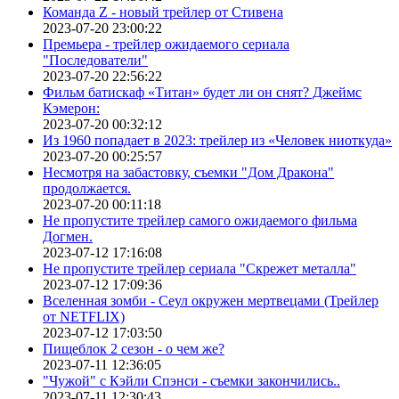
Команда Z - новый трейлер от Стивена
2023-07-20 23:00:22
Премьера - трейлер ожидаемого сериала
"Последователи"
2023-07-20 22:56:22
Фильм батискаф «Титан» будет ли он снят? Джеймс
Кэмерон:
2023-07-20 00:32:12
Из 1960 попадает в 2023: трейлер из «Человек ниоткуда»
2023-07-20 00:25:57
Несмотря на забастовку, съемки "Дом Дракона"
продолжается.
2023-07-20 00:11:18
Не пропустите трейлер самого ожидаемого фильма
Догмен.
2023-07-12 17:16:08
Не пропустите трейлер сериала "Скрежет металла"
2023-07-12 17:09:36
Вселенная зомби - Сеул окружен мертвецами (Трейлер
от NETFLIX)
2023-07-12 17:03:50
Пищеблок 2 сезон - о чем же?
2023-07-11 12:36:05
"Чужой" с Кэйли Спэнси - съемки закончились..
2023-07-11 12:30:43