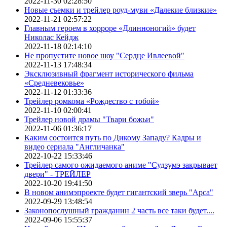
2022-11-30 02:28:50
Новые съемки и трейлер роуд-муви «Далекие близкие»
2022-11-21 02:57:22
Главным героем в хорроре «Длинноногий» будет
Николас Кейдж
2022-11-18 02:14:10
Не пропустите новое шоу "Сердце Ивлеевой"
2022-11-13 17:48:34
Эксклюзивный фрагмент исторического фильма
«Средневековье»
2022-11-12 01:33:36
Трейлер ромкома «Рождество с тобой»
2022-11-10 02:00:41
Трейлер новой драмы "Твари божьи"
2022-11-06 01:36:17
Каким состоится путь по Дикому Западу? Кадры и
видео сериала "Англичанка"
2022-10-22 15:33:46
Трейлер самого ожидаемого аниме "Судзумэ закрывает
двери" - ТРЕЙЛЕР
2022-10-20 19:41:50
В новом анимэпроекте будет гигантский зверь "Арса"
2022-09-29 13:48:54
Законопослушный гражданин 2 часть все таки будет....
2022-09-06 15:55:37