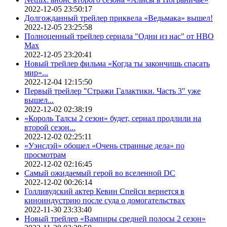
2022-12-05 23:50:17
Долгожданный трейлер приквела «Ведьмака» вышел!
2022-12-05 23:25:58
Полноценный трейлер сериала "Одни из нас" от HBO
Max
2022-12-05 23:20:41
Новый трейлер фильма «Когда ты закончишь спасать
мир»...
2022-12-04 12:15:50
Первый трейлер "Стражи Галактики. Часть 3" уже
вышел...
2022-12-02 02:38:19
«Король Талсы 2 сезон» будет, сериал продлили на
второй сезон...
2022-12-02 02:25:11
«Уэнсдэй» обошел «Очень странные дела» по
просмотрам
2022-12-02 02:16:45
Самый ожидаемый герой во вселенной DC
2022-12-02 00:26:14
Голливудский актер Кевин Спейси вернется в
киноиндустрию после суда о домогательствах
2022-11-30 23:33:40
Новый трейлер «Вампиры средней полосы 2 сезон»