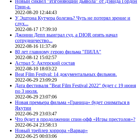
Новый сиквел "Изгоняющий дьявола" от Дэвида Гордон
Грин-а.
2022-08-20 12:44:43
У Эштона Кутчера болезнь? Чуть не потерял зрение и
слух...
2022-08-17 17:39:10
Джонни Депп выиграл суд, а DIOR опять начал
сотрудничество...
2022-08-16 11:37:49
80 лет главному герою фильма "ПИЛА"
2022-08-12 15:02:57
Астрал 5: Актерский состав
2022-08-10 18:03:22
Beat Film Festival: 14 документальных фильмов.
2022-06-29 23:09:29
Дата фестиваля "Beat Film Festival 2022" будет с 19 июня
по 3 июля.
2022-06-29 23:07:06
Новая премьера фильма «Граница» будет сниматься в
Якутии
2022-06-29 23:03:47
Что будет в продолжении спин-офф «Игры престолов»?
2022-06-24 23:58:13
Новый трейлер хоррора «Варвар»
2022-06-25 00:03:06