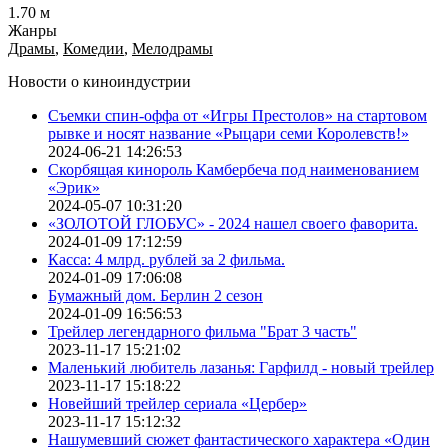
1.70 м
Жанры
Драмы
,
Комедии
,
Мелодрамы
Новости о киноиндустрии
Съемки спин-оффа от «Игры Престолов» на стартовом
рывке и носят название «Рыцари семи Королевств!»
2024-06-21 14:26:53
Скорбящая кинороль Камбербеча под наименованием
«Эрик»
2024-05-07 10:31:20
«ЗОЛОТОЙ ГЛОБУС» - 2024 нашел своего фаворита.
2024-01-09 17:12:59
Касса: 4 млрд. рублей за 2 фильма.
2024-01-09 17:06:08
Бумажный дом. Берлин 2 сезон
2024-01-09 16:56:53
Трейлер легендарного фильма "Брат 3 часть"
2023-11-17 15:21:02
Маленький любитель лазанья: Гарфилд - новый трейлер
2023-11-17 15:18:22
Новейший трейлер сериала «Цербер»
2023-11-17 15:12:32
Нашумевший сюжет фантастического характера «Один