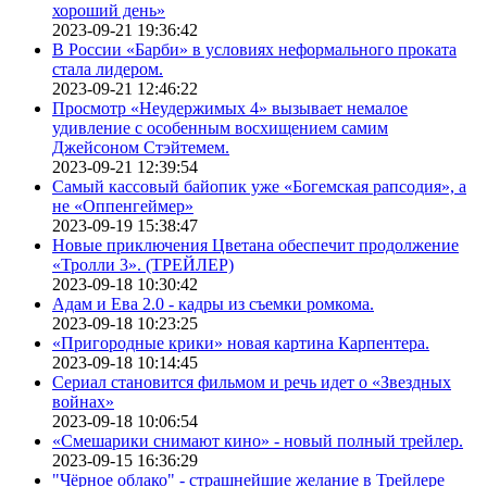
хороший день»
2023-09-21 19:36:42
В России «Барби» в условиях неформального проката
стала лидером.
2023-09-21 12:46:22
Просмотр «Неудержимых 4» вызывает немалое
удивление с особенным восхищением самим
Джейсоном Стэйтемем.
2023-09-21 12:39:54
Самый кассовый байопик уже «Богемская рапсодия», а
не «Оппенгеймер»
2023-09-19 15:38:47
Новые приключения Цветана обеспечит продолжение
«Тролли 3». (ТРЕЙЛЕР)
2023-09-18 10:30:42
Адам и Ева 2.0 - кадры из съемки ромкома.
2023-09-18 10:23:25
«Пригородные крики» новая картина Карпентера.
2023-09-18 10:14:45
Сериал становится фильмом и речь идет о «Звездных
войнах»
2023-09-18 10:06:54
«Смешарики снимают кино» - новый полный трейлер.
2023-09-15 16:36:29
"Чёрное облако" - страшнейшие желание в Трейлере