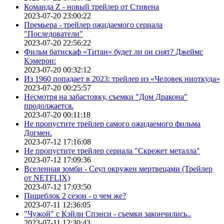
Команда Z - новый трейлер от Стивена
2023-07-20 23:00:22
Премьера - трейлер ожидаемого сериала
"Последователи"
2023-07-20 22:56:22
Фильм батискаф «Титан» будет ли он снят? Джеймс
Кэмерон:
2023-07-20 00:32:12
Из 1960 попадает в 2023: трейлер из «Человек ниоткуда»
2023-07-20 00:25:57
Несмотря на забастовку, съемки "Дом Дракона"
продолжается.
2023-07-20 00:11:18
Не пропустите трейлер самого ожидаемого фильма
Догмен.
2023-07-12 17:16:08
Не пропустите трейлер сериала "Скрежет металла"
2023-07-12 17:09:36
Вселенная зомби - Сеул окружен мертвецами (Трейлер
от NETFLIX)
2023-07-12 17:03:50
Пищеблок 2 сезон - о чем же?
2023-07-11 12:36:05
"Чужой" с Кэйли Спэнси - съемки закончились..
2023-07-11 12:30:43