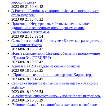
хороший день»
2023-09-21 19:36:42
В России «Барби» в условиях неформального проката
стала лидером.
2023-09-21 12:46:22
Просмотр «Неудержимых 4» вызывает немалое
удивление с особенным восхищением самим
Джейсоном Стэйтемем.
2023-09-21 12:39:54
Самый кассовый байопик уже «Богемская рапсодия», а
не «Оппенгеймер»
2023-09-19 15:38:47
Новые приключения Цветана обеспечит продолжение
«Тролли 3». (ТРЕЙЛЕР)
2023-09-18 10:30:42
Адам и Ева 2.0 - кадры из съемки ромкома.
2023-09-18 10:23:25
«Пригородные крики» новая картина Карпентера.
2023-09-18 10:14:45
Сериал становится фильмом и речь идет о «Звездных
войнах»
2023-09-18 10:06:54
«Смешарики снимают кино» - новый полный трейлер.
2023-09-15 16:36:29
"Чёрное облако" - страшнейшие желание в Трейлере