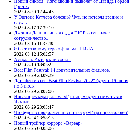
Новый сиквел "Изгоняющий дьявола" от Дэвида Гордон
Грин-а.
2022-08-20 12:44:43
У Эштона Кутчера болезнь? Чуть не потерял зрение и
слух...
2022-08-17 17:39:10
Джонни Депп выиграл суд, а DIOR опять начал
сотрудничество...
2022-08-16 11:37:49
80 лет главному герою фильма "ПИЛА"
2022-08-12 15:02:57
Астрал 5: Актерский состав
2022-08-10 18:03:22
Beat Film Festival: 14 документальных фильмов.
2022-06-29 23:09:29
Дата фестиваля "Beat Film Festival 2022" будет с 19 июня
по 3 июля.
2022-06-29 23:07:06
Новая премьера фильма «Граница» будет сниматься в
Якутии
2022-06-29 23:03:47
Что будет в продолжении спин-офф «Игры престолов»?
2022-06-24 23:58:13
Новый трейлер хоррора «Варвар»
2022-06-25 00:03:06