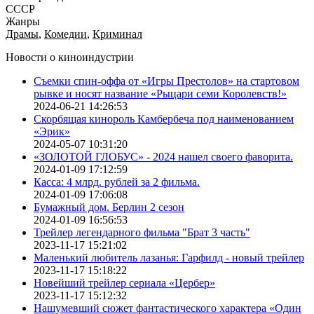
СССР
Жанры
Драмы
,
Комедии
,
Криминал
Новости о киноиндустрии
Съемки спин-оффа от «Игры Престолов» на стартовом
рывке и носят название «Рыцари семи Королевств!»
2024-06-21 14:26:53
Скорбящая кинороль Камбербеча под наименованием
«Эрик»
2024-05-07 10:31:20
«ЗОЛОТОЙ ГЛОБУС» - 2024 нашел своего фаворита.
2024-01-09 17:12:59
Касса: 4 млрд. рублей за 2 фильма.
2024-01-09 17:06:08
Бумажный дом. Берлин 2 сезон
2024-01-09 16:56:53
Трейлер легендарного фильма "Брат 3 часть"
2023-11-17 15:21:02
Маленький любитель лазанья: Гарфилд - новый трейлер
2023-11-17 15:18:22
Новейший трейлер сериала «Цербер»
2023-11-17 15:12:32
Нашумевший сюжет фантастического характера «Один