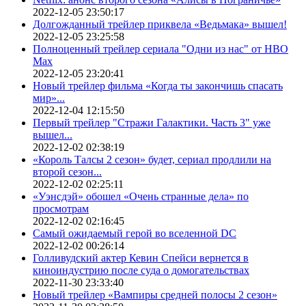
2022-12-05 23:50:17
Долгожданный трейлер приквела «Ведьмака» вышел!
2022-12-05 23:25:58
Полноценный трейлер сериала "Одни из нас" от HBO
Max
2022-12-05 23:20:41
Новый трейлер фильма «Когда ты закончишь спасать
мир»...
2022-12-04 12:15:50
Первый трейлер "Стражи Галактики. Часть 3" уже
вышел...
2022-12-02 02:38:19
«Король Талсы 2 сезон» будет, сериал продлили на
второй сезон...
2022-12-02 02:25:11
«Уэнсдэй» обошел «Очень странные дела» по
просмотрам
2022-12-02 02:16:45
Самый ожидаемый герой во вселенной DC
2022-12-02 00:26:14
Голливудский актер Кевин Спейси вернется в
киноиндустрию после суда о домогательствах
2022-11-30 23:33:40
Новый трейлер «Вампиры средней полосы 2 сезон»