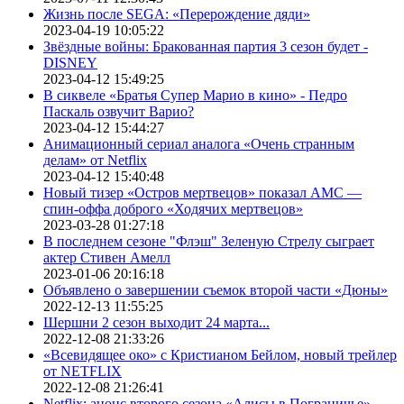
Жизнь после SEGA: «Перерождение дяди»
2023-04-19 10:05:22
Звёздные войны: Бракованная партия 3 сезон будет -
DISNEY
2023-04-12 15:49:25
В сиквеле «Братья Супер Марио в кино» - Педро
Паскаль озвучит Варио?
2023-04-12 15:44:27
Анимационный сериал аналога «Очень странным
делам» от Netflix
2023-04-12 15:40:48
Новый тизер «Остров мертвецов» показал АМС —
спин-оффа доброго «Ходячих мертвецов»
2023-03-28 01:27:18
В последнем сезоне "Флэш" Зеленую Стрелу сыграет
актер Стивен Амелл
2023-01-06 20:16:18
Объявлено о завершении съемок второй части «Дюны»
2022-12-13 11:55:25
Шершни 2 сезон выходит 24 марта...
2022-12-08 21:33:26
«Всевидящее око» с Кристианом Бейлом, новый трейлер
от NETFLIX
2022-12-08 21:26:41
Netflix: анонс второго сезона «Алисы в Пограничье»