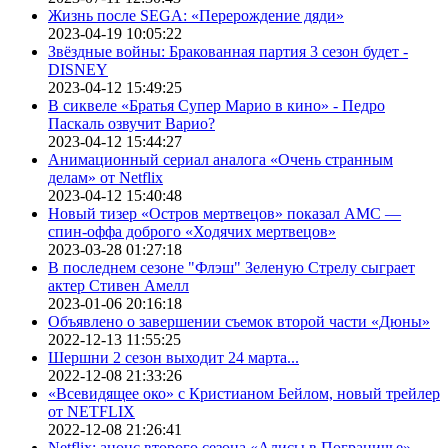
Жизнь после SEGA: «Перерождение дяди»
2023-04-19 10:05:22
Звёздные войны: Бракованная партия 3 сезон будет -
DISNEY
2023-04-12 15:49:25
В сиквеле «Братья Супер Марио в кино» - Педро
Паскаль озвучит Варио?
2023-04-12 15:44:27
Анимационный сериал аналога «Очень странным
делам» от Netflix
2023-04-12 15:40:48
Новый тизер «Остров мертвецов» показал АМС —
спин-оффа доброго «Ходячих мертвецов»
2023-03-28 01:27:18
В последнем сезоне "Флэш" Зеленую Стрелу сыграет
актер Стивен Амелл
2023-01-06 20:16:18
Объявлено о завершении съемок второй части «Дюны»
2022-12-13 11:55:25
Шершни 2 сезон выходит 24 марта...
2022-12-08 21:33:26
«Всевидящее око» с Кристианом Бейлом, новый трейлер
от NETFLIX
2022-12-08 21:26:41
Netflix: анонс второго сезона «Алисы в Пограничье»