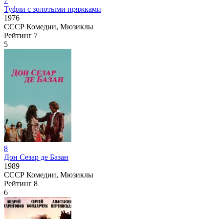
7
Туфли с золотыми пряжками
1976
СССР
Комедии, Мюзиклы
Рейтинг
7
5
8
Дон Сезар де Базан
1989
СССР
Комедии, Мюзиклы
Рейтинг
8
6