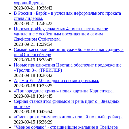
хороший день»
2023-09-21 19:36:42
В России «Барби» в условиях неформального проката
стала лидером.
2023-09-21 12:46:22
Просмотр «Неудержимых 4» вызывает немалое
удивление с особенным восхищением самим
Джейсоном Стэйтемем.
2023-09-21 12:39:54
Самый кассовый байопик уже «Богемская рапсодия», а
не «Оппенгеймер»
2023-09-19 15:38:47
Новые приключения Цветана обеспечит продолжение
«Тролли 3». (ТРЕЙЛЕР)
2023-09-18 10:30:42
Адам и Ева 2.0 - кадры из съемки ромкома.
2023-09-18 10:23:25
«Пригородные крики» новая картина Карпентера.
2023-09-18 10:14:45
Сериал становится фильмом и речь идет о «Звездных
войнах»
2023-09-18 10:06:54
«Смешарики снимают кино» - новый полный трейлер.
2023-09-15 16:36:29
"Чёрное облако" - страшнейшие желание в Трейлере