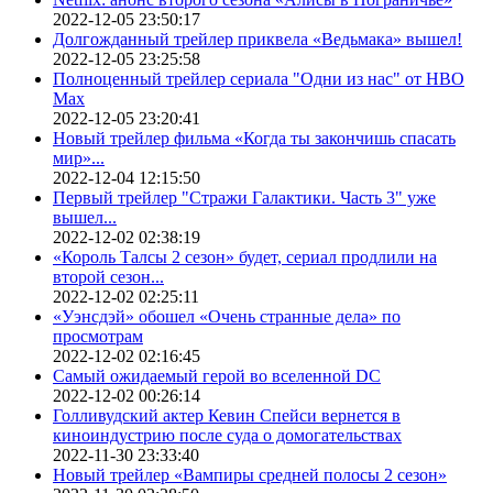
2022-12-05 23:50:17
Долгожданный трейлер приквела «Ведьмака» вышел!
2022-12-05 23:25:58
Полноценный трейлер сериала "Одни из нас" от HBO
Max
2022-12-05 23:20:41
Новый трейлер фильма «Когда ты закончишь спасать
мир»...
2022-12-04 12:15:50
Первый трейлер "Стражи Галактики. Часть 3" уже
вышел...
2022-12-02 02:38:19
«Король Талсы 2 сезон» будет, сериал продлили на
второй сезон...
2022-12-02 02:25:11
«Уэнсдэй» обошел «Очень странные дела» по
просмотрам
2022-12-02 02:16:45
Самый ожидаемый герой во вселенной DC
2022-12-02 00:26:14
Голливудский актер Кевин Спейси вернется в
киноиндустрию после суда о домогательствах
2022-11-30 23:33:40
Новый трейлер «Вампиры средней полосы 2 сезон»