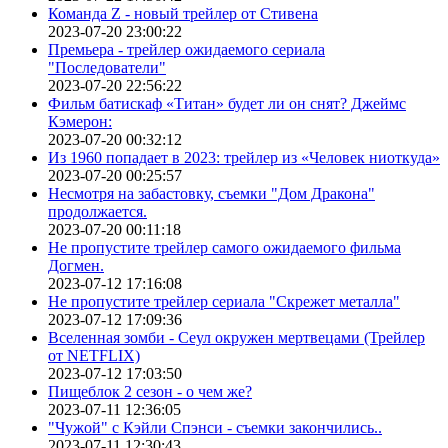
Команда Z - новый трейлер от Стивена
2023-07-20 23:00:22
Премьера - трейлер ожидаемого сериала
"Последователи"
2023-07-20 22:56:22
Фильм батискаф «Титан» будет ли он снят? Джеймс
Кэмерон:
2023-07-20 00:32:12
Из 1960 попадает в 2023: трейлер из «Человек ниоткуда»
2023-07-20 00:25:57
Несмотря на забастовку, съемки "Дом Дракона"
продолжается.
2023-07-20 00:11:18
Не пропустите трейлер самого ожидаемого фильма
Догмен.
2023-07-12 17:16:08
Не пропустите трейлер сериала "Скрежет металла"
2023-07-12 17:09:36
Вселенная зомби - Сеул окружен мертвецами (Трейлер
от NETFLIX)
2023-07-12 17:03:50
Пищеблок 2 сезон - о чем же?
2023-07-11 12:36:05
"Чужой" с Кэйли Спэнси - съемки закончились..
2023-07-11 12:30:43