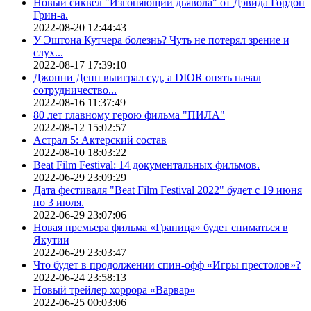
Новый сиквел "Изгоняющий дьявола" от Дэвида Гордон
Грин-а.
2022-08-20 12:44:43
У Эштона Кутчера болезнь? Чуть не потерял зрение и
слух...
2022-08-17 17:39:10
Джонни Депп выиграл суд, а DIOR опять начал
сотрудничество...
2022-08-16 11:37:49
80 лет главному герою фильма "ПИЛА"
2022-08-12 15:02:57
Астрал 5: Актерский состав
2022-08-10 18:03:22
Beat Film Festival: 14 документальных фильмов.
2022-06-29 23:09:29
Дата фестиваля "Beat Film Festival 2022" будет с 19 июня
по 3 июля.
2022-06-29 23:07:06
Новая премьера фильма «Граница» будет сниматься в
Якутии
2022-06-29 23:03:47
Что будет в продолжении спин-офф «Игры престолов»?
2022-06-24 23:58:13
Новый трейлер хоррора «Варвар»
2022-06-25 00:03:06