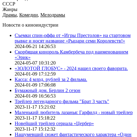
СССР
Жанры
Драмы
,
Комедии
,
Мелодрамы
Новости о киноиндустрии
Съемки спин-оффа от «Игры Престолов» на стартовом
рывке и носят название «Рыцари семи Королевств!»
2024-06-21 14:26:53
Скорбящая кинороль Камбербеча под наименованием
«Эрик»
2024-05-07 10:31:20
«ЗОЛОТОЙ ГЛОБУС» - 2024 нашел своего фаворита.
2024-01-09 17:12:59
Касса: 4 млрд. рублей за 2 фильма.
2024-01-09 17:06:08
Бумажный дом. Берлин 2 сезон
2024-01-09 16:56:53
Трейлер легендарного фильма "Брат 3 часть"
2023-11-17 15:21:02
Маленький любитель лазанья: Гарфилд - новый трейлер
2023-11-17 15:18:22
Новейший трейлер сериала «Цербер»
2023-11-17 15:12:32
Нашумевший сюжет фантастического характера «Один