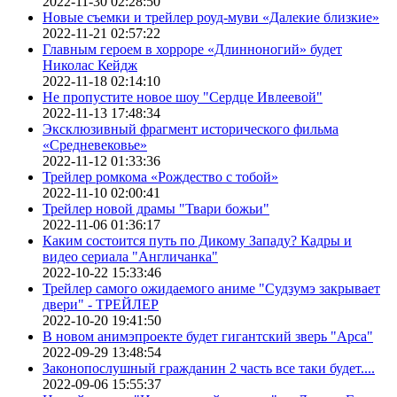
2022-11-30 02:28:50
Новые съемки и трейлер роуд-муви «Далекие близкие»
2022-11-21 02:57:22
Главным героем в хорроре «Длинноногий» будет
Николас Кейдж
2022-11-18 02:14:10
Не пропустите новое шоу "Сердце Ивлеевой"
2022-11-13 17:48:34
Эксклюзивный фрагмент исторического фильма
«Средневековье»
2022-11-12 01:33:36
Трейлер ромкома «Рождество с тобой»
2022-11-10 02:00:41
Трейлер новой драмы "Твари божьи"
2022-11-06 01:36:17
Каким состоится путь по Дикому Западу? Кадры и
видео сериала "Англичанка"
2022-10-22 15:33:46
Трейлер самого ожидаемого аниме "Судзумэ закрывает
двери" - ТРЕЙЛЕР
2022-10-20 19:41:50
В новом анимэпроекте будет гигантский зверь "Арса"
2022-09-29 13:48:54
Законопослушный гражданин 2 часть все таки будет....
2022-09-06 15:55:37