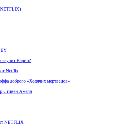
т NETFLIX)
SNEY
 озвучит Варио?
т Netflix
оффа доброго «Ходячих мертвецов»
ер Стивен Амелл
 от NETFLIX