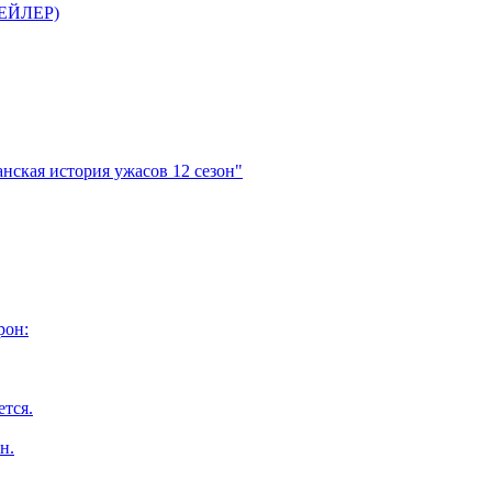
ТРЕЙЛЕР)
нская история ужасов 12 сезон"
рон:
ется.
н.