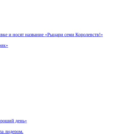
вке и носят название «Рыцари семи Королевств!»
рик»
ороший день»
ла лидером.