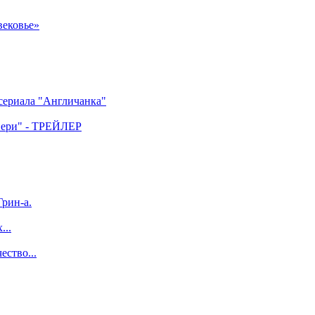
вековье»
 сериала "Англичанка"
двери" - ТРЕЙЛЕР
рин-а.
...
ество...