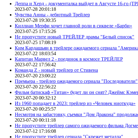
Деппа и Херд - документалка выйдет в Августе 16-го (
2023-07-28 20:01:18
Чувства Анны - дебютный Трейлер
2023-07-28 19:30:35
Киллиан Мерфи хочет главной роли в сиквеле «Барби»
2023-07-25 17:15:26
Не пропустите новый ТРЕЙЛЕР драмы "Белый список"
2023-07-25 17:08:19
Ким Кардашьян в трейлере ожидаемого сериала "Америка
2023-07-22 18:03:54
Капитан Марвел 2 - поединок в космосе ТРЕЙЛЕР
2023-07-22 17:56:42
Команда Z - новый трейлер от Стивена
2023-07-20 23:00:22
Премьера - трейлер ожидаемого сериала "Последователи"
2023-07-20 22:56:22
Фильм батискаф «Титан» будет ли он снят? Джеймс Кэме
2023-07-20 00:32:12
Из 1960 попадает в 2023: трейлер из «Человек ниоткуда»
2023-07-20 00:25:57
Несмотря на забастовку, съемки "Дом Дракона" продолжа
2023-07-20 00:11:18
Не пропустите трейлер самого ожидаемого фильма Догме
2023-07-12 17:16:08
Не пропустите трейлер сериала "Скрежет металла"