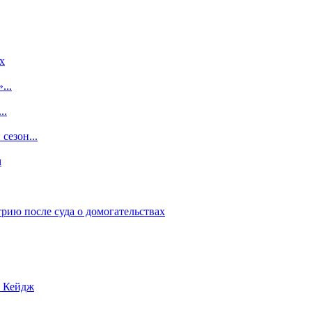
x
...
..
сезон...
м
рию после суда о домогательствах
с Кейдж