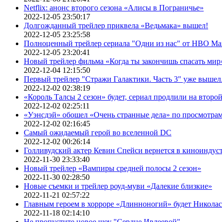
Netflix: анонс второго сезона «Алисы в Пограничье»
2022-12-05 23:50:17
Долгожданный трейлер приквела «Ведьмака» вышел!
2022-12-05 23:25:58
Полноценный трейлер сериала "Одни из нас" от HBO Ma
2022-12-05 23:20:41
Новый трейлер фильма «Когда ты закончишь спасать мир»
2022-12-04 12:15:50
Первый трейлер "Стражи Галактики. Часть 3" уже вышел.
2022-12-02 02:38:19
«Король Талсы 2 сезон» будет, сериал продлили на второй 
2022-12-02 02:25:11
«Уэнсдэй» обошел «Очень странные дела» по просмотра
2022-12-02 02:16:45
Самый ожидаемый герой во вселенной DC
2022-12-02 00:26:14
Голливудский актер Кевин Спейси вернется в киноиндуст
2022-11-30 23:33:40
Новый трейлер «Вампиры средней полосы 2 сезон»
2022-11-30 02:28:50
Новые съемки и трейлер роуд-муви «Далекие близкие»
2022-11-21 02:57:22
Главным героем в хорроре «Длинноногий» будет Никола
2022-11-18 02:14:10
Не пропустите новое шоу "Сердце Ивлеевой"