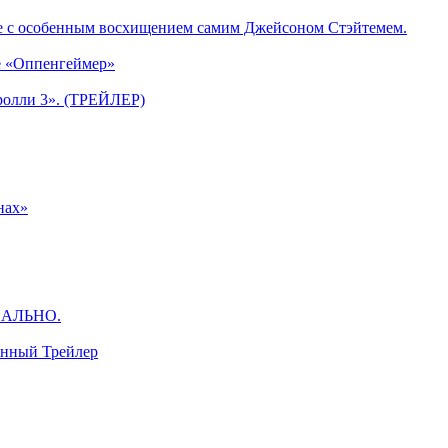
е с особенным восхищением самим Джейсоном Стэйтемем.
е «Оппенгеймер»
ролли 3». (ТРЕЙЛЕР)
нах»
ЦИАЛЬНО.
анный Трейлер