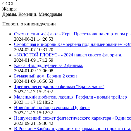
СССР
Жанры
Драмы
,
Комедии
,
Мелодрамы
Новости о киноиндустрии
Съемки спин-оффа от «Игры Престолов» на стартовом ры
2024-06-21 14:26:53
Скорбящая кинороль Камбербеча под наименованием «Э
2024-05-07 10:31:20
«ЗОЛОТОЙ ГЛОБУС» - 2024 нашел своего фаворита.
2024-01-09 17:12:59
Касса: 4 млрд. рублей за 2 фильма.
2024-01-09 17:06:08
Бумажный дом. Берлин 2 сезон
2024-01-09 16:56:53
Трейлер легендарного фильма "Брат 3 часть"
2023-11-17 15:21:02
Маленький любитель лазанья: Гарфилд - новый трейлер
2023-11-17 15:18:22
Новейший трейлер сериала «Цербер»
2023-11-17 15:12:32
Нашумевший сюжет фантастического характера «Один х
2023-09-21 19:36:42
В России «Барби» в условиях неформального проката ста