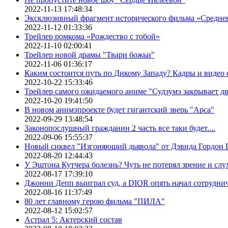
2022-11-13 17:48:34
Эксклюзивный фрагмент исторического фильма «Средне
2022-11-12 01:33:36
Трейлер ромкома «Рождество с тобой»
2022-11-10 02:00:41
Трейлер новой драмы "Твари божьи"
2022-11-06 01:36:17
Каким состоится путь по Дикому Западу? Кадры и видео
2022-10-22 15:33:46
Трейлер самого ожидаемого аниме "Судзумэ закрывает 
2022-10-20 19:41:50
В новом анимэпроекте будет гигантский зверь "Арса"
2022-09-29 13:48:54
Законопослушный гражданин 2 часть все таки будет....
2022-09-06 15:55:37
Новый сиквел "Изгоняющий дьявола" от Дэвида Гордон Г
2022-08-20 12:44:43
У Эштона Кутчера болезнь? Чуть не потерял зрение и слух
2022-08-17 17:39:10
Джонни Депп выиграл суд, а DIOR опять начал сотруднич
2022-08-16 11:37:49
80 лет главному герою фильма "ПИЛА"
2022-08-12 15:02:57
Астрал 5: Актерский состав