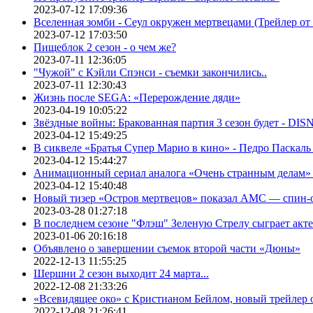
2023-07-12 17:09:36
Вселенная зомби - Сеул окружен мертвецами (Трейлер о
2023-07-12 17:03:50
Пищеблок 2 сезон - о чем же?
2023-07-11 12:36:05
"Чужой" с Кэйли Спэнси - съемки закончились..
2023-07-11 12:30:43
Жизнь после SEGA: «Перерождение дяди»
2023-04-19 10:05:22
Звёздные войны: Бракованная партия 3 сезон будет - DI
2023-04-12 15:49:25
В сиквеле «Братья Супер Марио в кино» - Педро Паскаль
2023-04-12 15:44:27
Анимационный сериал аналога «Очень странным делам» о
2023-04-12 15:40:48
Новый тизер «Остров мертвецов» показал АМС — спин-
2023-03-28 01:27:18
В последнем сезоне "Флэш" Зеленую Стрелу сыграет акт
2023-01-06 20:16:18
Объявлено о завершении съемок второй части «Дюны»
2022-12-13 11:55:25
Шершни 2 сезон выходит 24 марта...
2022-12-08 21:33:26
«Всевидящее око» с Кристианом Бейлом, новый трейлер
2022-12-08 21:26:41