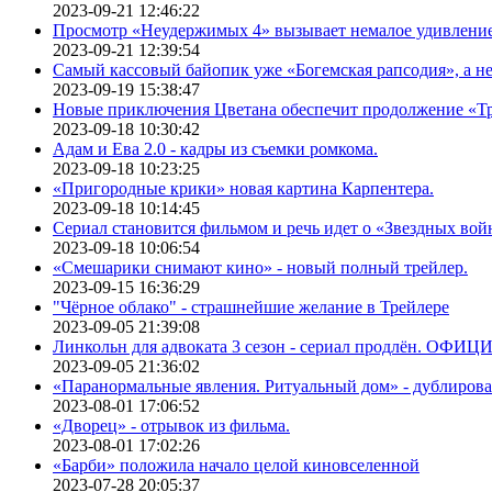
2023-09-21 12:46:22
Просмотр «Неудержимых 4» вызывает немалое удивлени
2023-09-21 12:39:54
Самый кассовый байопик уже «Богемская рапсодия», а н
2023-09-19 15:38:47
Новые приключения Цветана обеспечит продолжение «Т
2023-09-18 10:30:42
Адам и Ева 2.0 - кадры из съемки ромкома.
2023-09-18 10:23:25
«Пригородные крики» новая картина Карпентера.
2023-09-18 10:14:45
Сериал становится фильмом и речь идет о «Звездных вой
2023-09-18 10:06:54
«Смешарики снимают кино» - новый полный трейлер.
2023-09-15 16:36:29
"Чёрное облако" - страшнейшие желание в Трейлере
2023-09-05 21:39:08
Линкольн для адвоката 3 сезон - сериал продлён. ОФИ
2023-09-05 21:36:02
«Паранормальные явления. Ритуальный дом» - дублиров
2023-08-01 17:06:52
«Дворец» - отрывок из фильма.
2023-08-01 17:02:26
«Барби» положила начало целой киновселенной
2023-07-28 20:05:37