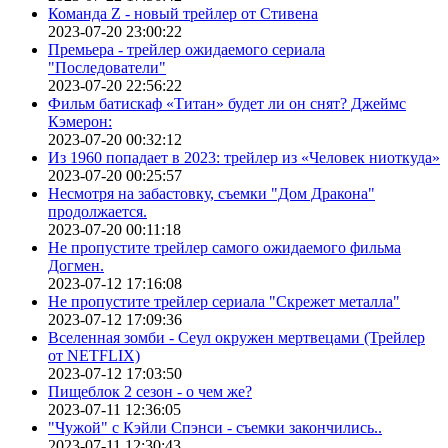
Команда Z - новый трейлер от Стивена
2023-07-20 23:00:22
Премьера - трейлер ожидаемого сериала
"Последователи"
2023-07-20 22:56:22
Фильм батискаф «Титан» будет ли он снят? Джеймс
Кэмерон:
2023-07-20 00:32:12
Из 1960 попадает в 2023: трейлер из «Человек ниоткуда»
2023-07-20 00:25:57
Несмотря на забастовку, съемки "Дом Дракона"
продолжается.
2023-07-20 00:11:18
Не пропустите трейлер самого ожидаемого фильма
Догмен.
2023-07-12 17:16:08
Не пропустите трейлер сериала "Скрежет металла"
2023-07-12 17:09:36
Вселенная зомби - Сеул окружен мертвецами (Трейлер
от NETFLIX)
2023-07-12 17:03:50
Пищеблок 2 сезон - о чем же?
2023-07-11 12:36:05
"Чужой" с Кэйли Спэнси - съемки закончились..
2023-07-11 12:30:43