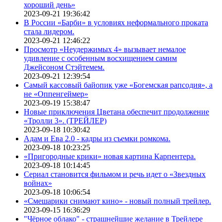
хороший день»
2023-09-21 19:36:42
В России «Барби» в условиях неформального проката
стала лидером.
2023-09-21 12:46:22
Просмотр «Неудержимых 4» вызывает немалое
удивление с особенным восхищением самим
Джейсоном Стэйтемем.
2023-09-21 12:39:54
Самый кассовый байопик уже «Богемская рапсодия», а
не «Оппенгеймер»
2023-09-19 15:38:47
Новые приключения Цветана обеспечит продолжение
«Тролли 3». (ТРЕЙЛЕР)
2023-09-18 10:30:42
Адам и Ева 2.0 - кадры из съемки ромкома.
2023-09-18 10:23:25
«Пригородные крики» новая картина Карпентера.
2023-09-18 10:14:45
Сериал становится фильмом и речь идет о «Звездных
войнах»
2023-09-18 10:06:54
«Смешарики снимают кино» - новый полный трейлер.
2023-09-15 16:36:29
"Чёрное облако" - страшнейшие желание в Трейлере