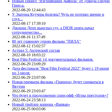
Новый сиквел "Изгоняющий дьявола" от Дэвида Гордон
Грин-а.
2022-08-20 12:44:43
У Эштона Кутчера болезнь? Чуть не потерял зрение и
слух...
2022-08-17 17:39:10
Джонни Депп выиграл суд, а DIOR опять начал
сотрудничество...
2022-08-16 11:37:49
80 лет главному герою фильма "ПИЛА"
2022-08-12 15:02:57
Астрал 5: Актерский состав
2022-08-10 18:03:22
Beat Film Festival: 14 документальных фильмов.
2022-06-29 23:09:29
Дата фестиваля "Beat Film Festival 2022" будет с 19 июня
по 3 июля.
2022-06-29 23:07:06
Новая премьера фильма «Граница» будет сниматься в
Якутии
2022-06-29 23:03:47
Что будет в продолжении спин-офф «Игры престолов»?
2022-06-24 23:58:13
Новый трейлер хоррора «Варвар»
2022-06-25 00:03:06