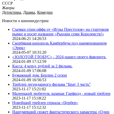
СССР
Жанры
Детективы
,
Драмы
,
Комедии
Новости о киноиндустрии
Съемки спин-оффа от «Игры Престолов» на стартовом
рывке и носят название «Рыцари семи Королевств!»
2024-06-21 14:26:53
Скорбящая кинороль Камбербеча под наименованием
«Эрик»
2024-05-07 10:31:20
«ЗОЛОТОЙ ГЛОБУС» - 2024 нашел своего фаворита.
2024-01-09 17:12:59
Касса: 4 млрд. рублей за 2 фильма.
2024-01-09 17:06:08
Бумажный дом. Берлин 2 сезон
2024-01-09 16:56:53
Трейлер легендарного фильма "Брат 3 часть"
2023-11-17 15:21:02
Маленький любитель лазанья: Гарфилд - новый трейлер
2023-11-17 15:18:22
Новейший трейлер сериала «Цербер»
2023-11-17 15:12:32
Нашумевший сюжет фантастического характера «Один