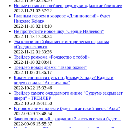
2022-11-30 02:28:50
Новые съемки и трейлер роуд-муви «Далекие близкие»
2022-11-21 02:57:22
Главным героем в хорроре «Длинноногий» будет
Николас Кейдж
2022-11-18 02:14:10
Не пропустите новое шоу "Сердце Ивлеевой"
2022-11-13 17:48:34
Эксклюзивный фрагмент исторического фильма
«Средневековье»
2022-11-12 01:33:36
Трейлер ромкома «Рождество с тобой»
2022-11-10 02:00:41
Трейлер новой драмы "Твари божьи"
2022-11-06 01:36:17
Каким состоится путь по Дикому Западу? Кадры и
видео сериала "Англичанка"
2022-10-22 15:33:46
Трейлер самого ожидаемого аниме "Судзумэ закрывает
двери" - ТРЕЙЛЕР
2022-10-20 19:41:50
В новом анимэпроекте будет гигантский зверь "Арса"
2022-09-29 13:48:54
Законопослушный гражданин 2 часть все таки будет....
2022-09-06 15:55:37