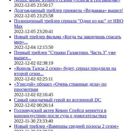
2022-12-05 23:50:17
Долгожданный трейлер приквела «Ведьмака» вышел!
2022-12-05 23:25:58
Полноценный трейлер сериала "Одни из нас" от HBO
Max
2022-12-05 23:20:41
Новый трейлер фильма «Когда ты закончишь спасать
мир»...
2022-12-04 12:15:50
Первый трейлер "Стражи Галактики. Часть 3" уже
вышел...
2022-12-02 02:38:19
«Король Талсы 2 сезон» будет, сериал продлили на
второй сезон...
2022-12-02 02:25:11
«Уэнсдэй» обошел «Очень странные дела» по
просмотрам
2022-12-02 02:16:45
Самый ожидаемый герой во вселенной DC
2022-12-02 00:26:14
Голливудский актер Кевин Спейси вернется в
киноиндустрию после суда о домогательствах
2022-11-30 23:33:40
Новый трейлер «Вампиры средней полосы 2 сезон»