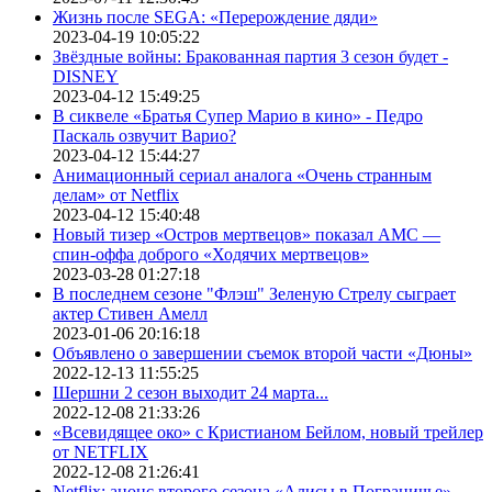
Жизнь после SEGA: «Перерождение дяди»
2023-04-19 10:05:22
Звёздные войны: Бракованная партия 3 сезон будет -
DISNEY
2023-04-12 15:49:25
В сиквеле «Братья Супер Марио в кино» - Педро
Паскаль озвучит Варио?
2023-04-12 15:44:27
Анимационный сериал аналога «Очень странным
делам» от Netflix
2023-04-12 15:40:48
Новый тизер «Остров мертвецов» показал АМС —
спин-оффа доброго «Ходячих мертвецов»
2023-03-28 01:27:18
В последнем сезоне "Флэш" Зеленую Стрелу сыграет
актер Стивен Амелл
2023-01-06 20:16:18
Объявлено о завершении съемок второй части «Дюны»
2022-12-13 11:55:25
Шершни 2 сезон выходит 24 марта...
2022-12-08 21:33:26
«Всевидящее око» с Кристианом Бейлом, новый трейлер
от NETFLIX
2022-12-08 21:26:41
Netflix: анонс второго сезона «Алисы в Пограничье»