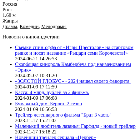
Россия
Рост
1.68 м
Жанры
Драмы
,
Комедии
,
Мелодрамы
Новости о киноиндустрии
Съемки спин-оффа от «Игры Престолов» на стартовом
рывке и носят название «Рыцари семи Королевств!»
2024-06-21 14:26:53
Скорбящая кинороль Камбербеча под наименованием
«Эрик»
2024-05-07 10:31:20
«ЗОЛОТОЙ ГЛОБУС» - 2024 нашел своего фаворита.
2024-01-09 17:12:59
Касса: 4 млрд. рублей за 2 фильма.
2024-01-09 17:06:08
Бумажный дом. Берлин 2 сезон
2024-01-09 16:56:53
Трейлер легендарного фильма "Брат 3 часть"
2023-11-17 15:21:02
Маленький любитель лазанья: Гарфилд - новый трейлер
2023-11-17 15:18:22
Новейший трейлер сериала «Цербер»