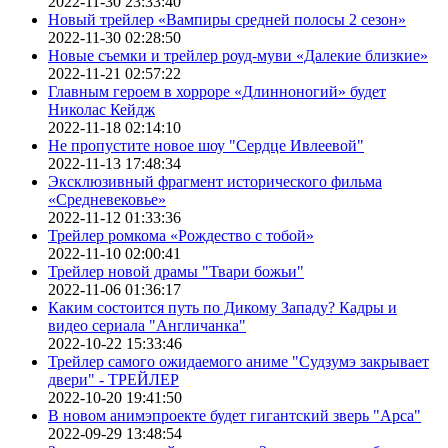
2022-11-30 23:33:40
Новый трейлер «Вампиры средней полосы 2 сезон»
2022-11-30 02:28:50
Новые съемки и трейлер роуд-муви «Далекие близкие»
2022-11-21 02:57:22
Главным героем в хорроре «Длинноногий» будет
Николас Кейдж
2022-11-18 02:14:10
Не пропустите новое шоу "Сердце Ивлеевой"
2022-11-13 17:48:34
Эксклюзивный фрагмент исторического фильма
«Средневековье»
2022-11-12 01:33:36
Трейлер ромкома «Рождество с тобой»
2022-11-10 02:00:41
Трейлер новой драмы "Твари божьи"
2022-11-06 01:36:17
Каким состоится путь по Дикому Западу? Кадры и
видео сериала "Англичанка"
2022-10-22 15:33:46
Трейлер самого ожидаемого аниме "Судзумэ закрывает
двери" - ТРЕЙЛЕР
2022-10-20 19:41:50
В новом анимэпроекте будет гигантский зверь "Арса"
2022-09-29 13:48:54