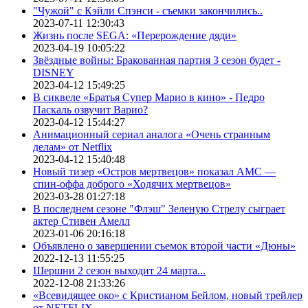
"Чужой" с Кэйли Спэнси - съемки закончились..
2023-07-11 12:30:43
Жизнь после SEGA: «Перерождение дяди»
2023-04-19 10:05:22
Звёздные войны: Бракованная партия 3 сезон будет -
DISNEY
2023-04-12 15:49:25
В сиквеле «Братья Супер Марио в кино» - Педро
Паскаль озвучит Варио?
2023-04-12 15:44:27
Анимационный сериал аналога «Очень странным
делам» от Netflix
2023-04-12 15:40:48
Новый тизер «Остров мертвецов» показал АМС —
спин-оффа доброго «Ходячих мертвецов»
2023-03-28 01:27:18
В последнем сезоне "Флэш" Зеленую Стрелу сыграет
актер Стивен Амелл
2023-01-06 20:16:18
Объявлено о завершении съемок второй части «Дюны»
2022-12-13 11:55:25
Шершни 2 сезон выходит 24 марта...
2022-12-08 21:33:26
«Всевидящее око» с Кристианом Бейлом, новый трейлер
от NETFLIX