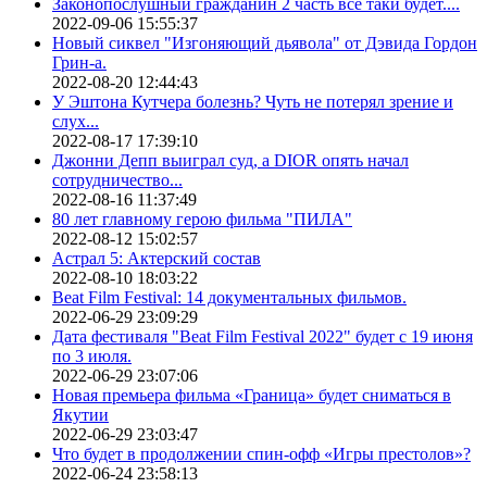
Законопослушный гражданин 2 часть все таки будет....
2022-09-06 15:55:37
Новый сиквел "Изгоняющий дьявола" от Дэвида Гордон
Грин-а.
2022-08-20 12:44:43
У Эштона Кутчера болезнь? Чуть не потерял зрение и
слух...
2022-08-17 17:39:10
Джонни Депп выиграл суд, а DIOR опять начал
сотрудничество...
2022-08-16 11:37:49
80 лет главному герою фильма "ПИЛА"
2022-08-12 15:02:57
Астрал 5: Актерский состав
2022-08-10 18:03:22
Beat Film Festival: 14 документальных фильмов.
2022-06-29 23:09:29
Дата фестиваля "Beat Film Festival 2022" будет с 19 июня
по 3 июля.
2022-06-29 23:07:06
Новая премьера фильма «Граница» будет сниматься в
Якутии
2022-06-29 23:03:47
Что будет в продолжении спин-офф «Игры престолов»?
2022-06-24 23:58:13