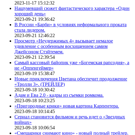
2023-11-17 15:12:32
Нашумевший сюжет фантастического характера «Один
хороший день»
2023-09-21 19:36:42
В России «Барби» в условиях неформального проката
стала лидером.
2023-09-21 12:46:22
Просмотр «Неудержимых 4» вызывает немалое
удивление с особенным восхищением самим
Джейсоном Стэйтемем.
2023-09-21 12:39:54
Самый кассовый байопик уже «Богемская рапсодия», а
не «Оппенгеймер»
2023-09-19 15:38:47
Новые приключения Цветана обеспечит продолжение
«Тролли 3». (ТРЕЙЛЕР)
2023-09-18 10:30:42
Адам и Ева 2.0 - кадры из съемки ромкома.
2023-09-18 10:23:25
«Пригородные крики» новая картина Карпентера.
2023-09-18 10:14:45
Сериал становится фильмом и речь идет о «Звездных
войнах»
2023-09-18 10:06:54
«Смешарики снимают кино» - новый полный трейлер.