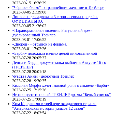
2023-09-15 16:36:29
"Чёрное облако" - страшнейшие желание в Трейлере
2023-09-05 21:39:08
Линкольн для адвоката 3 сезон - сериал продлён.
ОФИЦИАЛЬНО.
2023-09-05 21:36:02
«Паранормальные явления. Ритуальный дом» -
дублированный Трейлер
2023-08-01 17:06:52
«Дворец» - отрывок из фильма.
2023-08-01 17:02:26
«Барби» положила начало целой киновселенной
2023-07-28 20:05:37
Деппа и Херд - документалка выйдет в Августе 16-го
(ТРЕЙЛЕР)
2023-07-28 20:01:18
Чувства Анны - дебютный Трейлер
2023-07-28 19:30:35
Киллиан Мерфи хочет главной роли в сиквеле «Барби»
2023-07-25 17:15:26
Не пропустите новый ТРЕЙЛЕР драмы "Белый список"
2023-07-25 17:08:19
Ким Кардашьян в трейлере ожидаемого сериала
"Американская история ужасов 12 сезон"
2023-07-22 18:03:54