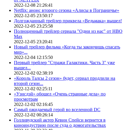
2022-12-08 21:26:41
Netflix: анонс второго сезона «Алисы в Пограничье»
2022-12-05 23:50:17
Долгожданный трейлер приквела «Ведьмака» вышел!
2022-12-05 23:25:58
Полноценный трейлер сериала "Одни из нас" от HBO
Max
2022-12-05 23:20:41
Новый трейлер фильма «Когда ты закончишь спасать
мир»...
2022-12-04 12:15:50
Первый трейлер "Стражи Галактики. Часть 3" уже
вышел...
2022-12-02 02:38:19
«Король Талсы 2 сезон» будет, сериал продлили на
второй сезон...
2022-12-02 02:25:11
«Уэнсдэй» обошел «Очень странные дела» по
просмотрам
2022-12-02 02:16:45
Самый ожидаемый герой во вселенной DC
2022-12-02 00:26:14
Голливудский актер Кевин Спейси вернется в
киноиндустрию после суда о домогательствах