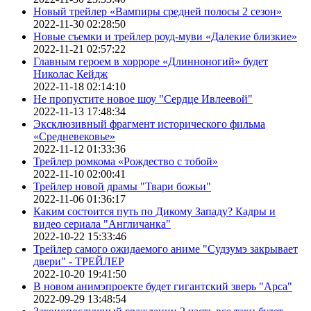
Новый трейлер «Вампиры средней полосы 2 сезон»
2022-11-30 02:28:50
Новые съемки и трейлер роуд-муви «Далекие близкие»
2022-11-21 02:57:22
Главным героем в хорроре «Длинноногий» будет
Николас Кейдж
2022-11-18 02:14:10
Не пропустите новое шоу "Сердце Ивлеевой"
2022-11-13 17:48:34
Эксклюзивный фрагмент исторического фильма
«Средневековье»
2022-11-12 01:33:36
Трейлер ромкома «Рождество с тобой»
2022-11-10 02:00:41
Трейлер новой драмы "Твари божьи"
2022-11-06 01:36:17
Каким состоится путь по Дикому Западу? Кадры и
видео сериала "Англичанка"
2022-10-22 15:33:46
Трейлер самого ожидаемого аниме "Судзумэ закрывает
двери" - ТРЕЙЛЕР
2022-10-20 19:41:50
В новом анимэпроекте будет гигантский зверь "Арса"
2022-09-29 13:48:54