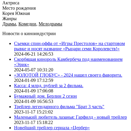
Актриса
Место рождения
Корея Южная
Жанры
Драмы
,
Комедии
,
Мелодрамы
Новости о киноиндустрии
Съемки спин-оффа от «Игры Престолов» на стартовом
рывке и носят название «Рыцари семи Королевств!»
2024-06-21 14:26:53
Скорбящая кинороль Камбербеча под наименованием
«Эрик»
2024-05-07 10:31:20
«ЗОЛОТОЙ ГЛОБУС» - 2024 нашел своего фаворита.
2024-01-09 17:12:59
Касса: 4 млрд. рублей за 2 фильма.
2024-01-09 17:06:08
Бумажный дом. Берлин 2 сезон
2024-01-09 16:56:53
Трейлер легендарного фильма "Брат 3 часть"
2023-11-17 15:21:02
Маленький любитель лазанья: Гарфилд - новый трейлер
2023-11-17 15:18:22
Новейший трейлер сериала «Цербер»