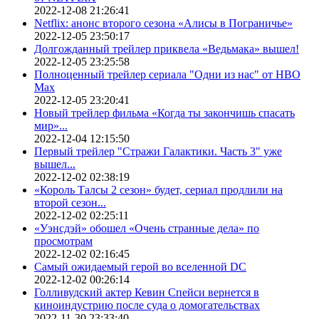
2022-12-08 21:26:41
Netflix: анонс второго сезона «Алисы в Пограничье»
2022-12-05 23:50:17
Долгожданный трейлер приквела «Ведьмака» вышел!
2022-12-05 23:25:58
Полноценный трейлер сериала "Одни из нас" от HBO
Max
2022-12-05 23:20:41
Новый трейлер фильма «Когда ты закончишь спасать
мир»...
2022-12-04 12:15:50
Первый трейлер "Стражи Галактики. Часть 3" уже
вышел...
2022-12-02 02:38:19
«Король Талсы 2 сезон» будет, сериал продлили на
второй сезон...
2022-12-02 02:25:11
«Уэнсдэй» обошел «Очень странные дела» по
просмотрам
2022-12-02 02:16:45
Самый ожидаемый герой во вселенной DC
2022-12-02 00:26:14
Голливудский актер Кевин Спейси вернется в
киноиндустрию после суда о домогательствах
2022-11-30 23:33:40