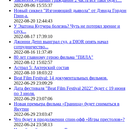
Законопослушный гражданин 2 часть все таки будет....
2022-09-06 15:55:37
Новый сиквел "Изгоняющий дьявола" от Дэвида Гордон
Грин-а.
2022-08-20 12:44:43
У Эштона Кутчера болезнь? Чуть не потерял зрение и
слух...
2022-08-17 17:39:10
Джонни Депп выиграл суд, а DIOR опять начал
сотрудничество...
2022-08-16 11:37:49
80 лет главному герою фильма "ПИЛА"
2022-08-12 15:02:57
Астрал 5: Актерский состав
2022-08-10 18:03:22
Beat Film Festival: 14 документальных фильмов.
2022-06-29 23:09:29
Дата фестиваля "Beat Film Festival 2022" будет с 19 июня
по 3 июля.
2022-06-29 23:07:06
Новая премьера фильма «Граница» будет сниматься в
Якутии
2022-06-29 23:03:47
Что будет в продолжении спин-офф «Игры престолов»?
2022-06-24 23:58:13