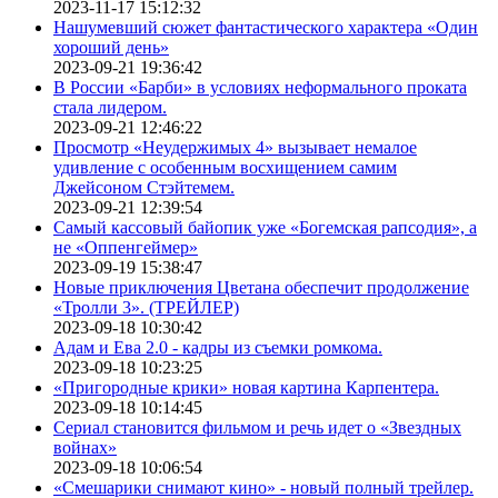
2023-11-17 15:12:32
Нашумевший сюжет фантастического характера «Один
хороший день»
2023-09-21 19:36:42
В России «Барби» в условиях неформального проката
стала лидером.
2023-09-21 12:46:22
Просмотр «Неудержимых 4» вызывает немалое
удивление с особенным восхищением самим
Джейсоном Стэйтемем.
2023-09-21 12:39:54
Самый кассовый байопик уже «Богемская рапсодия», а
не «Оппенгеймер»
2023-09-19 15:38:47
Новые приключения Цветана обеспечит продолжение
«Тролли 3». (ТРЕЙЛЕР)
2023-09-18 10:30:42
Адам и Ева 2.0 - кадры из съемки ромкома.
2023-09-18 10:23:25
«Пригородные крики» новая картина Карпентера.
2023-09-18 10:14:45
Сериал становится фильмом и речь идет о «Звездных
войнах»
2023-09-18 10:06:54
«Смешарики снимают кино» - новый полный трейлер.