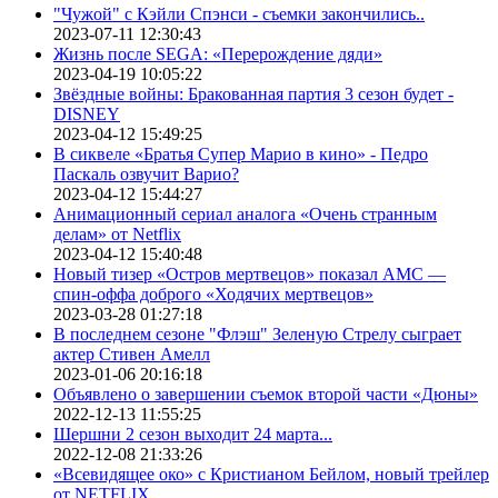
"Чужой" с Кэйли Спэнси - съемки закончились..
2023-07-11 12:30:43
Жизнь после SEGA: «Перерождение дяди»
2023-04-19 10:05:22
Звёздные войны: Бракованная партия 3 сезон будет -
DISNEY
2023-04-12 15:49:25
В сиквеле «Братья Супер Марио в кино» - Педро
Паскаль озвучит Варио?
2023-04-12 15:44:27
Анимационный сериал аналога «Очень странным
делам» от Netflix
2023-04-12 15:40:48
Новый тизер «Остров мертвецов» показал АМС —
спин-оффа доброго «Ходячих мертвецов»
2023-03-28 01:27:18
В последнем сезоне "Флэш" Зеленую Стрелу сыграет
актер Стивен Амелл
2023-01-06 20:16:18
Объявлено о завершении съемок второй части «Дюны»
2022-12-13 11:55:25
Шершни 2 сезон выходит 24 марта...
2022-12-08 21:33:26
«Всевидящее око» с Кристианом Бейлом, новый трейлер
от NETFLIX