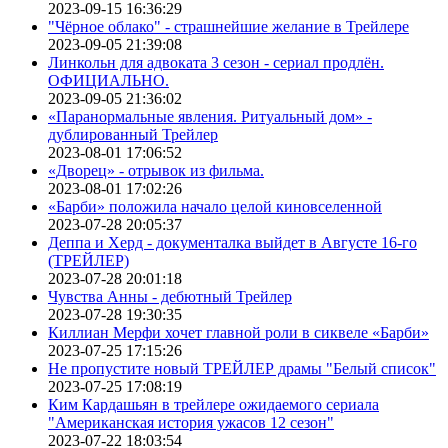
2023-09-15 16:36:29
"Чёрное облако" - страшнейшие желание в Трейлере
2023-09-05 21:39:08
Линкольн для адвоката 3 сезон - сериал продлён.
ОФИЦИАЛЬНО.
2023-09-05 21:36:02
«Паранормальные явления. Ритуальный дом» -
дублированный Трейлер
2023-08-01 17:06:52
«Дворец» - отрывок из фильма.
2023-08-01 17:02:26
«Барби» положила начало целой киновселенной
2023-07-28 20:05:37
Деппа и Херд - документалка выйдет в Августе 16-го
(ТРЕЙЛЕР)
2023-07-28 20:01:18
Чувства Анны - дебютный Трейлер
2023-07-28 19:30:35
Киллиан Мерфи хочет главной роли в сиквеле «Барби»
2023-07-25 17:15:26
Не пропустите новый ТРЕЙЛЕР драмы "Белый список"
2023-07-25 17:08:19
Ким Кардашьян в трейлере ожидаемого сериала
"Американская история ужасов 12 сезон"
2023-07-22 18:03:54