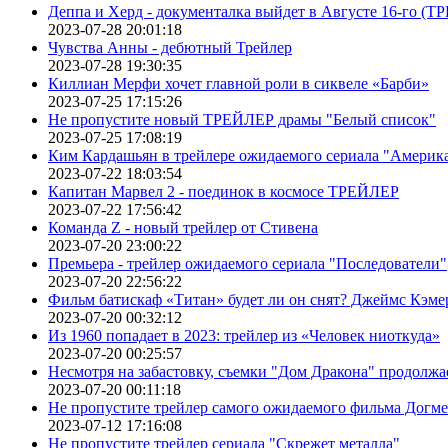
Деппа и Херд - документалка выйдет в Августе 16-го (
2023-07-28 20:01:18
Чувства Анны - дебютный Трейлер
2023-07-28 19:30:35
Киллиан Мерфи хочет главной роли в сиквеле «Барби»
2023-07-25 17:15:26
Не пропустите новый ТРЕЙЛЕР драмы "Белый список"
2023-07-25 17:08:19
Ким Кардашьян в трейлере ожидаемого сериала "Америка
2023-07-22 18:03:54
Капитан Марвел 2 - поединок в космосе ТРЕЙЛЕР
2023-07-22 17:56:42
Команда Z - новый трейлер от Стивена
2023-07-20 23:00:22
Премьера - трейлер ожидаемого сериала "Последователи"
2023-07-20 22:56:22
Фильм батискаф «Титан» будет ли он снят? Джеймс Кэме
2023-07-20 00:32:12
Из 1960 попадает в 2023: трейлер из «Человек ниоткуда»
2023-07-20 00:25:57
Несмотря на забастовку, съемки "Дом Дракона" продолжа
2023-07-20 00:11:18
Не пропустите трейлер самого ожидаемого фильма Догме
2023-07-12 17:16:08
Не пропустите трейлер сериала "Скрежет металла"