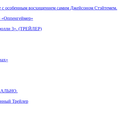
е с особенным восхищением самим Джейсоном Стэйтемем.
е «Оппенгеймер»
ролли 3». (ТРЕЙЛЕР)
нах»
ЦИАЛЬНО.
анный Трейлер