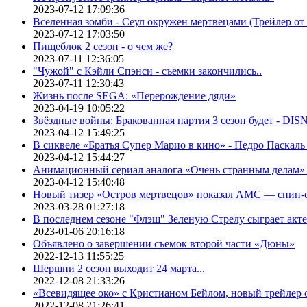
2023-07-12 17:09:36
Вселенная зомби - Сеул окружен мертвецами (Трейлер о
2023-07-12 17:03:50
Пищеблок 2 сезон - о чем же?
2023-07-11 12:36:05
"Чужой" с Кэйли Спэнси - съемки закончились..
2023-07-11 12:30:43
Жизнь после SEGA: «Перерождение дяди»
2023-04-19 10:05:22
Звёздные войны: Бракованная партия 3 сезон будет - DI
2023-04-12 15:49:25
В сиквеле «Братья Супер Марио в кино» - Педро Паскаль
2023-04-12 15:44:27
Анимационный сериал аналога «Очень странным делам» о
2023-04-12 15:40:48
Новый тизер «Остров мертвецов» показал АМС — спин-
2023-03-28 01:27:18
В последнем сезоне "Флэш" Зеленую Стрелу сыграет акт
2023-01-06 20:16:18
Объявлено о завершении съемок второй части «Дюны»
2022-12-13 11:55:25
Шершни 2 сезон выходит 24 марта...
2022-12-08 21:33:26
«Всевидящее око» с Кристианом Бейлом, новый трейлер
2022-12-08 21:26:41