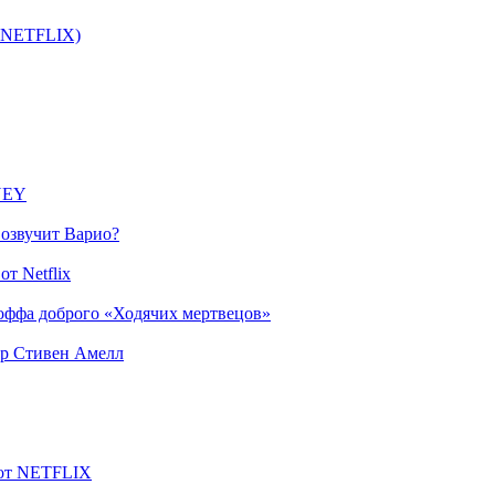
т NETFLIX)
SNEY
 озвучит Варио?
т Netflix
оффа доброго «Ходячих мертвецов»
ер Стивен Амелл
 от NETFLIX