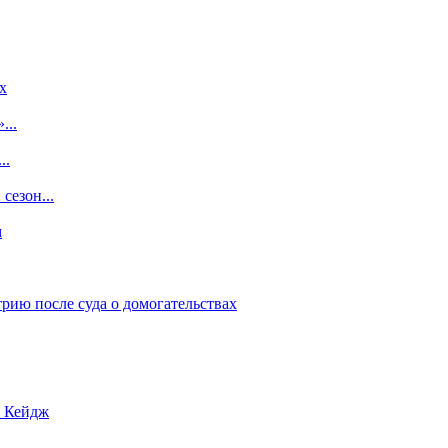
x
...
..
сезон...
м
рию после суда о домогательствах
с Кейдж