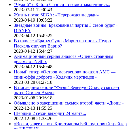
"Чужой" с Кэйли Спэнси - съемки закончились..
2023-07-11 12:30:43
Жизнь после SEGA: «Перерождение дяди»
2023-04-19 10:05:22
Звёздные войны: Бракованная партия 3 сезон будет -
DISNEY
2023-04-12 15:49:25
В сиквеле «Братья Супер Марио в кино» - Педро
Паскаль озвучит Варио?
2023-04-12 15:44:27
Анимационный сериал аналога «Очень странным
делам» от Netflix
2023-04-12 15:40:48
Новый тизер «Остров мертвецов» показал АМС —
спин-оффа доброго «Ходячих мертвецов»
2023-03-28 01:27:18
В последнем сезоне "Флэш" Зеленую Стрелу сыграет
актер Стивен Амелл
2023-01-06 20:16:18
Объявлено о завершении съемок второй части «Дюны»
2022-12-13 11:55:25
Шершни 2 сезон выходит 24 марта...
2022-12-08 21:33:26
«Всевидящее око» с Кристианом Бейлом, новый трейлер
от NETFLIX