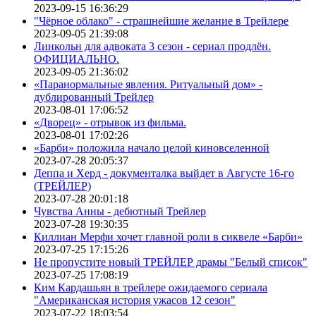
2023-09-15 16:36:29
"Чёрное облако" - страшнейшие желание в Трейлере
2023-09-05 21:39:08
Линкольн для адвоката 3 сезон - сериал продлён.
ОФИЦИАЛЬНО.
2023-09-05 21:36:02
«Паранормальные явления. Ритуальный дом» -
дублированный Трейлер
2023-08-01 17:06:52
«Дворец» - отрывок из фильма.
2023-08-01 17:02:26
«Барби» положила начало целой киновселенной
2023-07-28 20:05:37
Деппа и Херд - документалка выйдет в Августе 16-го
(ТРЕЙЛЕР)
2023-07-28 20:01:18
Чувства Анны - дебютный Трейлер
2023-07-28 19:30:35
Киллиан Мерфи хочет главной роли в сиквеле «Барби»
2023-07-25 17:15:26
Не пропустите новый ТРЕЙЛЕР драмы "Белый список"
2023-07-25 17:08:19
Ким Кардашьян в трейлере ожидаемого сериала
"Американская история ужасов 12 сезон"
2023-07-22 18:03:54