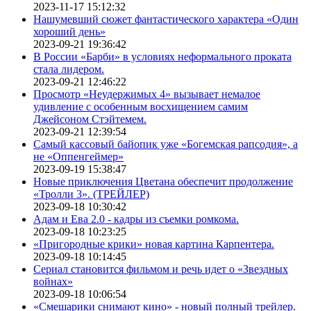
2023-11-17 15:12:32
Нашумевший сюжет фантастического характера «Один
хороший день»
2023-09-21 19:36:42
В России «Барби» в условиях неформального проката
стала лидером.
2023-09-21 12:46:22
Просмотр «Неудержимых 4» вызывает немалое
удивление с особенным восхищением самим
Джейсоном Стэйтемем.
2023-09-21 12:39:54
Самый кассовый байопик уже «Богемская рапсодия», а
не «Оппенгеймер»
2023-09-19 15:38:47
Новые приключения Цветана обеспечит продолжение
«Тролли 3». (ТРЕЙЛЕР)
2023-09-18 10:30:42
Адам и Ева 2.0 - кадры из съемки ромкома.
2023-09-18 10:23:25
«Пригородные крики» новая картина Карпентера.
2023-09-18 10:14:45
Сериал становится фильмом и речь идет о «Звездных
войнах»
2023-09-18 10:06:54
«Смешарики снимают кино» - новый полный трейлер.