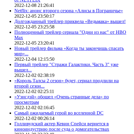
2022-12-08 21:26:41
Netflix: анонс второго сезона «Алисы в Пограничье»
2022-12-05 23:50:17
Долгожданный трейлер приквела «Ведьмака» вышел!
2022-12-05 23:25:58
Полноценный трейлер сериала "Одни из нас" от HBO
Max
2022-12-05 23:20:41
Новый трейлер фильма «Когда ты закончишь спасать
мир»...
2022-12-04 12:15:50
Первый трейлер "Стражи Галактики. Часть 3" уже
вышел...
2022-12-02 02:38:19
«Король Талсы 2 сезон» будет, сериал продлили на
второй сезон...
2022-12-02 02:25:11
«Уэнсдэй» обошел «Очень странные дела» по
просмотрам
2022-12-02 02:16:45
Самый ожидаемый герой во вселенной DC
2022-12-02 00:26:14
Голливудский актер Кевин Спейси вернется в
киноиндустрию после суда о домогательствах