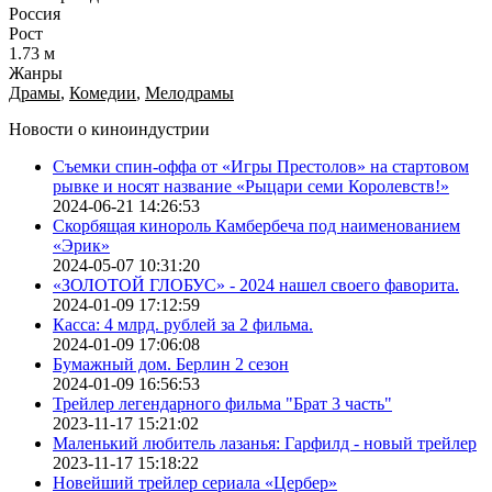
Россия
Рост
1.73 м
Жанры
Драмы
,
Комедии
,
Мелодрамы
Новости о киноиндустрии
Съемки спин-оффа от «Игры Престолов» на стартовом
рывке и носят название «Рыцари семи Королевств!»
2024-06-21 14:26:53
Скорбящая кинороль Камбербеча под наименованием
«Эрик»
2024-05-07 10:31:20
«ЗОЛОТОЙ ГЛОБУС» - 2024 нашел своего фаворита.
2024-01-09 17:12:59
Касса: 4 млрд. рублей за 2 фильма.
2024-01-09 17:06:08
Бумажный дом. Берлин 2 сезон
2024-01-09 16:56:53
Трейлер легендарного фильма "Брат 3 часть"
2023-11-17 15:21:02
Маленький любитель лазанья: Гарфилд - новый трейлер
2023-11-17 15:18:22
Новейший трейлер сериала «Цербер»