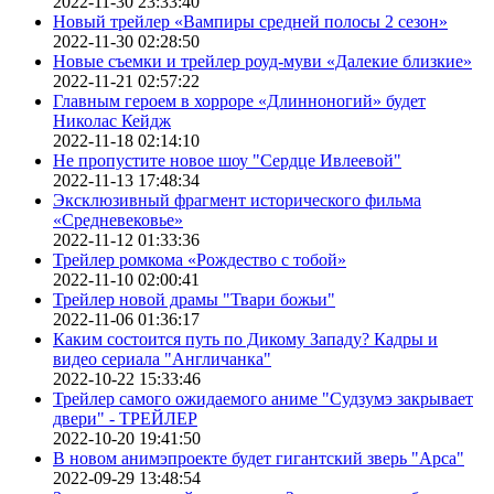
2022-11-30 23:33:40
Новый трейлер «Вампиры средней полосы 2 сезон»
2022-11-30 02:28:50
Новые съемки и трейлер роуд-муви «Далекие близкие»
2022-11-21 02:57:22
Главным героем в хорроре «Длинноногий» будет
Николас Кейдж
2022-11-18 02:14:10
Не пропустите новое шоу "Сердце Ивлеевой"
2022-11-13 17:48:34
Эксклюзивный фрагмент исторического фильма
«Средневековье»
2022-11-12 01:33:36
Трейлер ромкома «Рождество с тобой»
2022-11-10 02:00:41
Трейлер новой драмы "Твари божьи"
2022-11-06 01:36:17
Каким состоится путь по Дикому Западу? Кадры и
видео сериала "Англичанка"
2022-10-22 15:33:46
Трейлер самого ожидаемого аниме "Судзумэ закрывает
двери" - ТРЕЙЛЕР
2022-10-20 19:41:50
В новом анимэпроекте будет гигантский зверь "Арса"
2022-09-29 13:48:54