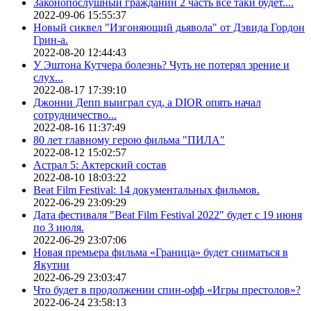
Законопослушный гражданин 2 часть все таки будет....
2022-09-06 15:55:37
Новый сиквел "Изгоняющий дьявола" от Дэвида Гордон
Грин-а.
2022-08-20 12:44:43
У Эштона Кутчера болезнь? Чуть не потерял зрение и
слух...
2022-08-17 17:39:10
Джонни Депп выиграл суд, а DIOR опять начал
сотрудничество...
2022-08-16 11:37:49
80 лет главному герою фильма "ПИЛА"
2022-08-12 15:02:57
Астрал 5: Актерский состав
2022-08-10 18:03:22
Beat Film Festival: 14 документальных фильмов.
2022-06-29 23:09:29
Дата фестиваля "Beat Film Festival 2022" будет с 19 июня
по 3 июля.
2022-06-29 23:07:06
Новая премьера фильма «Граница» будет сниматься в
Якутии
2022-06-29 23:03:47
Что будет в продолжении спин-офф «Игры престолов»?
2022-06-24 23:58:13