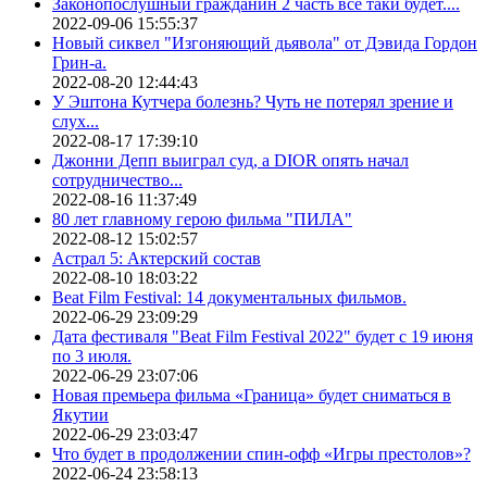
Законопослушный гражданин 2 часть все таки будет....
2022-09-06 15:55:37
Новый сиквел "Изгоняющий дьявола" от Дэвида Гордон
Грин-а.
2022-08-20 12:44:43
У Эштона Кутчера болезнь? Чуть не потерял зрение и
слух...
2022-08-17 17:39:10
Джонни Депп выиграл суд, а DIOR опять начал
сотрудничество...
2022-08-16 11:37:49
80 лет главному герою фильма "ПИЛА"
2022-08-12 15:02:57
Астрал 5: Актерский состав
2022-08-10 18:03:22
Beat Film Festival: 14 документальных фильмов.
2022-06-29 23:09:29
Дата фестиваля "Beat Film Festival 2022" будет с 19 июня
по 3 июля.
2022-06-29 23:07:06
Новая премьера фильма «Граница» будет сниматься в
Якутии
2022-06-29 23:03:47
Что будет в продолжении спин-офф «Игры престолов»?
2022-06-24 23:58:13