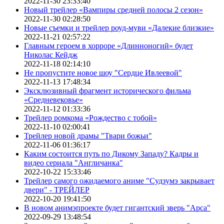
2022-11-30 23:33:40
Новый трейлер «Вампиры средней полосы 2 сезон»
2022-11-30 02:28:50
Новые съемки и трейлер роуд-муви «Далекие близкие»
2022-11-21 02:57:22
Главным героем в хорроре «Длинноногий» будет
Николас Кейдж
2022-11-18 02:14:10
Не пропустите новое шоу "Сердце Ивлеевой"
2022-11-13 17:48:34
Эксклюзивный фрагмент исторического фильма
«Средневековье»
2022-11-12 01:33:36
Трейлер ромкома «Рождество с тобой»
2022-11-10 02:00:41
Трейлер новой драмы "Твари божьи"
2022-11-06 01:36:17
Каким состоится путь по Дикому Западу? Кадры и
видео сериала "Англичанка"
2022-10-22 15:33:46
Трейлер самого ожидаемого аниме "Судзумэ закрывает
двери" - ТРЕЙЛЕР
2022-10-20 19:41:50
В новом анимэпроекте будет гигантский зверь "Арса"
2022-09-29 13:48:54