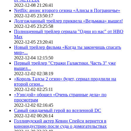
2022-12-08 21:26:41
Netflix: анонс второго сезона «Алисы в Пограничье»
2022-12-05 23:50:17
Долгожданный трейлер приквела «Ведьмака» вышел!
2022-12-05 23:25:58
Полноценный трейлер сериала "Одни из нас" от HBO
Max
2022-12-05 23:20:41
Новый трейлер фильма «Когда ты закончишь спасать
мир»...
2022-12-04 12:15:50
Первый трейлер "Стражи Галактики. Часть 3" уже
вышел...
2022-12-02 02:38:19
«Король Талсы 2 сезон» будет, сериал продлили на
второй сезон...
2022-12-02 02:25:11
«Уэнсдэй» обошел «Очень странные дела» по
просмотрам
2022-12-02 02:16:45
Самый ожидаемый герой во вселенной DC
2022-12-02 00:26:14
Голливудский актер Кевин Спейси вернется в
киноиндустрию после суда о домогательствах