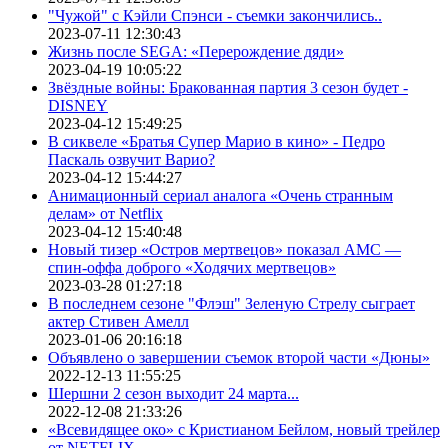
"Чужой" с Кэйли Спэнси - съемки закончились..
2023-07-11 12:30:43
Жизнь после SEGA: «Перерождение дяди»
2023-04-19 10:05:22
Звёздные войны: Бракованная партия 3 сезон будет -
DISNEY
2023-04-12 15:49:25
В сиквеле «Братья Супер Марио в кино» - Педро
Паскаль озвучит Варио?
2023-04-12 15:44:27
Анимационный сериал аналога «Очень странным
делам» от Netflix
2023-04-12 15:40:48
Новый тизер «Остров мертвецов» показал АМС —
спин-оффа доброго «Ходячих мертвецов»
2023-03-28 01:27:18
В последнем сезоне "Флэш" Зеленую Стрелу сыграет
актер Стивен Амелл
2023-01-06 20:16:18
Объявлено о завершении съемок второй части «Дюны»
2022-12-13 11:55:25
Шершни 2 сезон выходит 24 марта...
2022-12-08 21:33:26
«Всевидящее око» с Кристианом Бейлом, новый трейлер
от NETFLIX