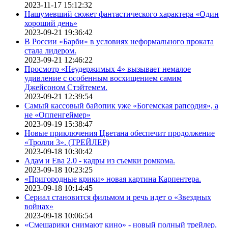
2023-11-17 15:12:32
Нашумевший сюжет фантастического характера «Один
хороший день»
2023-09-21 19:36:42
В России «Барби» в условиях неформального проката
стала лидером.
2023-09-21 12:46:22
Просмотр «Неудержимых 4» вызывает немалое
удивление с особенным восхищением самим
Джейсоном Стэйтемем.
2023-09-21 12:39:54
Самый кассовый байопик уже «Богемская рапсодия», а
не «Оппенгеймер»
2023-09-19 15:38:47
Новые приключения Цветана обеспечит продолжение
«Тролли 3». (ТРЕЙЛЕР)
2023-09-18 10:30:42
Адам и Ева 2.0 - кадры из съемки ромкома.
2023-09-18 10:23:25
«Пригородные крики» новая картина Карпентера.
2023-09-18 10:14:45
Сериал становится фильмом и речь идет о «Звездных
войнах»
2023-09-18 10:06:54
«Смешарики снимают кино» - новый полный трейлер.