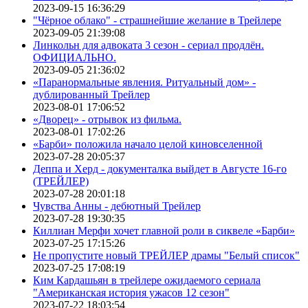
2023-09-15 16:36:29
"Чёрное облако" - страшнейшие желание в Трейлере
2023-09-05 21:39:08
Линкольн для адвоката 3 сезон - сериал продлён.
ОФИЦИАЛЬНО.
2023-09-05 21:36:02
«Паранормальные явления. Ритуальный дом» -
дублированный Трейлер
2023-08-01 17:06:52
«Дворец» - отрывок из фильма.
2023-08-01 17:02:26
«Барби» положила начало целой киновселенной
2023-07-28 20:05:37
Деппа и Херд - документалка выйдет в Августе 16-го
(ТРЕЙЛЕР)
2023-07-28 20:01:18
Чувства Анны - дебютный Трейлер
2023-07-28 19:30:35
Киллиан Мерфи хочет главной роли в сиквеле «Барби»
2023-07-25 17:15:26
Не пропустите новый ТРЕЙЛЕР драмы "Белый список"
2023-07-25 17:08:19
Ким Кардашьян в трейлере ожидаемого сериала
"Американская история ужасов 12 сезон"
2023-07-22 18:03:54