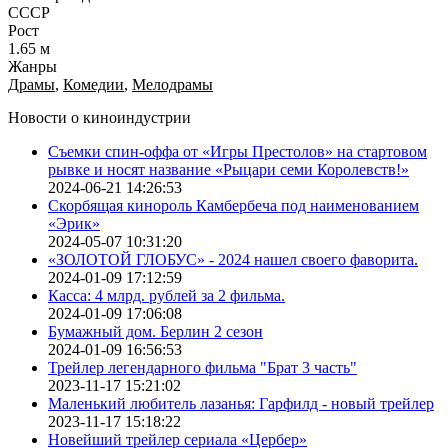
СССР
Рост
1.65 м
Жанры
Драмы
,
Комедии
,
Мелодрамы
Новости о киноиндустрии
Съемки спин-оффа от «Игры Престолов» на стартовом
рывке и носят название «Рыцари семи Королевств!»
2024-06-21 14:26:53
Скорбящая кинороль Камбербеча под наименованием
«Эрик»
2024-05-07 10:31:20
«ЗОЛОТОЙ ГЛОБУС» - 2024 нашел своего фаворита.
2024-01-09 17:12:59
Касса: 4 млрд. рублей за 2 фильма.
2024-01-09 17:06:08
Бумажный дом. Берлин 2 сезон
2024-01-09 16:56:53
Трейлер легендарного фильма "Брат 3 часть"
2023-11-17 15:21:02
Маленький любитель лазанья: Гарфилд - новый трейлер
2023-11-17 15:18:22
Новейший трейлер сериала «Цербер»