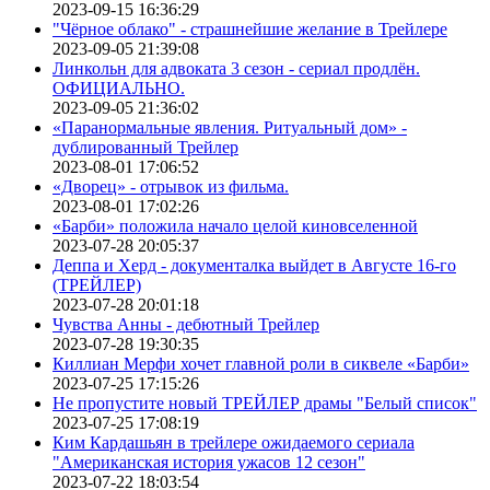
2023-09-15 16:36:29
"Чёрное облако" - страшнейшие желание в Трейлере
2023-09-05 21:39:08
Линкольн для адвоката 3 сезон - сериал продлён.
ОФИЦИАЛЬНО.
2023-09-05 21:36:02
«Паранормальные явления. Ритуальный дом» -
дублированный Трейлер
2023-08-01 17:06:52
«Дворец» - отрывок из фильма.
2023-08-01 17:02:26
«Барби» положила начало целой киновселенной
2023-07-28 20:05:37
Деппа и Херд - документалка выйдет в Августе 16-го
(ТРЕЙЛЕР)
2023-07-28 20:01:18
Чувства Анны - дебютный Трейлер
2023-07-28 19:30:35
Киллиан Мерфи хочет главной роли в сиквеле «Барби»
2023-07-25 17:15:26
Не пропустите новый ТРЕЙЛЕР драмы "Белый список"
2023-07-25 17:08:19
Ким Кардашьян в трейлере ожидаемого сериала
"Американская история ужасов 12 сезон"
2023-07-22 18:03:54