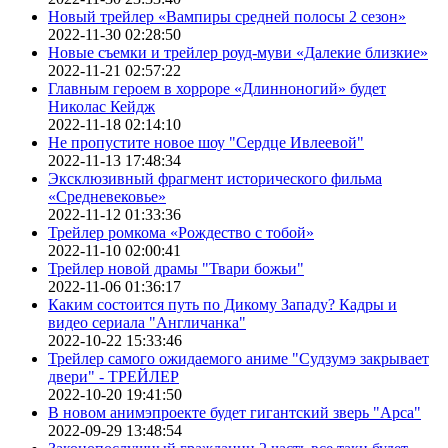
Новый трейлер «Вампиры средней полосы 2 сезон»
2022-11-30 02:28:50
Новые съемки и трейлер роуд-муви «Далекие близкие»
2022-11-21 02:57:22
Главным героем в хорроре «Длинноногий» будет
Николас Кейдж
2022-11-18 02:14:10
Не пропустите новое шоу "Сердце Ивлеевой"
2022-11-13 17:48:34
Эксклюзивный фрагмент исторического фильма
«Средневековье»
2022-11-12 01:33:36
Трейлер ромкома «Рождество с тобой»
2022-11-10 02:00:41
Трейлер новой драмы "Твари божьи"
2022-11-06 01:36:17
Каким состоится путь по Дикому Западу? Кадры и
видео сериала "Англичанка"
2022-10-22 15:33:46
Трейлер самого ожидаемого аниме "Судзумэ закрывает
двери" - ТРЕЙЛЕР
2022-10-20 19:41:50
В новом анимэпроекте будет гигантский зверь "Арса"
2022-09-29 13:48:54