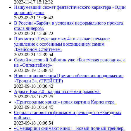
2023-11-17 15:12:32
Нашумевший сюжет фантастического характера «Один
хороший день»
2023-09-21 19:36:42
В России «Барби» в условиях неформального проката
стала лидером.
2023-09-21 12:46:22
Просмотр «Неудержимых 4» вызывает немалое
удивление с особенным восхищением самим
Джейсоном Стэйтемем.
2023-09-21 12:39:54
Самый кассовый байопик уже «Богемская рапсодия», а
не «Оппенгеймер»
2023-09-19 15:38:47
Новые приключения Цветана обеспечит продолжение
«Тролли 3». (ТРЕЙЛЕР)
2023-09-18 10:30:42
Адам и Ева 2.0 - кадры из съемки ромкома.
2023-09-18 10:23:25
«Пригородные крики» новая картина Карпентера.
2023-09-18 10:14:45
Сериал становится фильмом и речь идет о «Звездных
войнах»
2023-09-18 10:06:54
«Смешарики снимают кино» - новый полный трейлер.