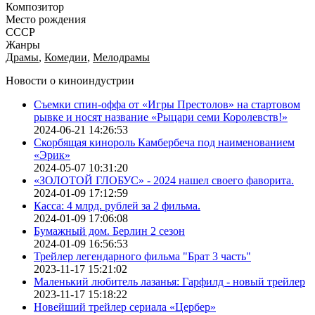
Композитор
Место рождения
СССР
Жанры
Драмы
,
Комедии
,
Мелодрамы
Новости о киноиндустрии
Съемки спин-оффа от «Игры Престолов» на стартовом
рывке и носят название «Рыцари семи Королевств!»
2024-06-21 14:26:53
Скорбящая кинороль Камбербеча под наименованием
«Эрик»
2024-05-07 10:31:20
«ЗОЛОТОЙ ГЛОБУС» - 2024 нашел своего фаворита.
2024-01-09 17:12:59
Касса: 4 млрд. рублей за 2 фильма.
2024-01-09 17:06:08
Бумажный дом. Берлин 2 сезон
2024-01-09 16:56:53
Трейлер легендарного фильма "Брат 3 часть"
2023-11-17 15:21:02
Маленький любитель лазанья: Гарфилд - новый трейлер
2023-11-17 15:18:22
Новейший трейлер сериала «Цербер»