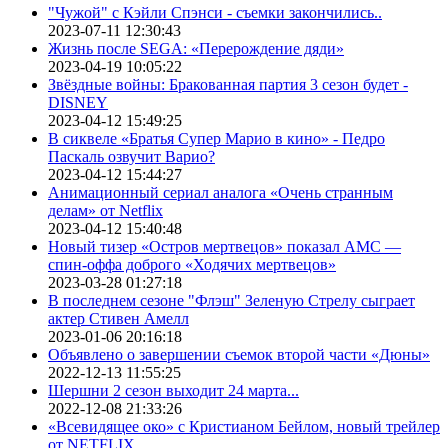
"Чужой" с Кэйли Спэнси - съемки закончились..
2023-07-11 12:30:43
Жизнь после SEGA: «Перерождение дяди»
2023-04-19 10:05:22
Звёздные войны: Бракованная партия 3 сезон будет -
DISNEY
2023-04-12 15:49:25
В сиквеле «Братья Супер Марио в кино» - Педро
Паскаль озвучит Варио?
2023-04-12 15:44:27
Анимационный сериал аналога «Очень странным
делам» от Netflix
2023-04-12 15:40:48
Новый тизер «Остров мертвецов» показал АМС —
спин-оффа доброго «Ходячих мертвецов»
2023-03-28 01:27:18
В последнем сезоне "Флэш" Зеленую Стрелу сыграет
актер Стивен Амелл
2023-01-06 20:16:18
Объявлено о завершении съемок второй части «Дюны»
2022-12-13 11:55:25
Шершни 2 сезон выходит 24 марта...
2022-12-08 21:33:26
«Всевидящее око» с Кристианом Бейлом, новый трейлер
от NETFLIX