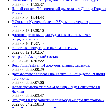
Законопослушный гражданин 2 часть все таки будет....
2022-09-06 15:55:37
Новый сиквел "Изгоняющий дьявола" от Дэвида Гордон
Грин-а.
2022-08-20 12:44:43
У Эштона Кутчера болезнь? Чуть не потерял зрение и
слух...
2022-08-17 17:39:10
Джонни Депп выиграл суд, а DIOR опять начал
сотрудничество...
2022-08-16 11:37:49
80 лет главному герою фильма "ПИЛА"
2022-08-12 15:02:57
Астрал 5: Актерский состав
2022-08-10 18:03:22
Beat Film Festival: 14 документальных фильмов.
2022-06-29 23:09:29
Дата фестиваля "Beat Film Festival 2022" будет с 19 июня
по 3 июля.
2022-06-29 23:07:06
Новая премьера фильма «Граница» будет сниматься в
Якутии
2022-06-29 23:03:47
Что будет в продолжении спин-офф «Игры престолов»?
2022-06-24 23:58:13