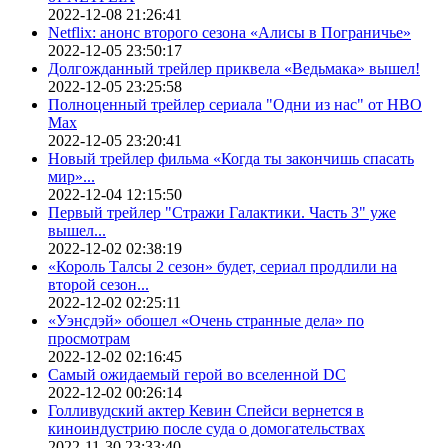
2022-12-08 21:26:41
Netflix: анонс второго сезона «Алисы в Пограничье»
2022-12-05 23:50:17
Долгожданный трейлер приквела «Ведьмака» вышел!
2022-12-05 23:25:58
Полноценный трейлер сериала "Одни из нас" от HBO
Max
2022-12-05 23:20:41
Новый трейлер фильма «Когда ты закончишь спасать
мир»...
2022-12-04 12:15:50
Первый трейлер "Стражи Галактики. Часть 3" уже
вышел...
2022-12-02 02:38:19
«Король Талсы 2 сезон» будет, сериал продлили на
второй сезон...
2022-12-02 02:25:11
«Уэнсдэй» обошел «Очень странные дела» по
просмотрам
2022-12-02 02:16:45
Самый ожидаемый герой во вселенной DC
2022-12-02 00:26:14
Голливудский актер Кевин Спейси вернется в
киноиндустрию после суда о домогательствах
2022-11-30 23:33:40