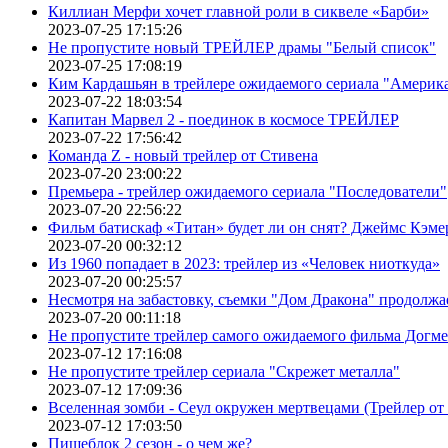
Киллиан Мерфи хочет главной роли в сиквеле «Барби»
2023-07-25 17:15:26
Не пропустите новый ТРЕЙЛЕР драмы "Белый список"
2023-07-25 17:08:19
Ким Кардашьян в трейлере ожидаемого сериала "Америка
2023-07-22 18:03:54
Капитан Марвел 2 - поединок в космосе ТРЕЙЛЕР
2023-07-22 17:56:42
Команда Z - новый трейлер от Стивена
2023-07-20 23:00:22
Премьера - трейлер ожидаемого сериала "Последователи"
2023-07-20 22:56:22
Фильм батискаф «Титан» будет ли он снят? Джеймс Кэме
2023-07-20 00:32:12
Из 1960 попадает в 2023: трейлер из «Человек ниоткуда»
2023-07-20 00:25:57
Несмотря на забастовку, съемки "Дом Дракона" продолжа
2023-07-20 00:11:18
Не пропустите трейлер самого ожидаемого фильма Догме
2023-07-12 17:16:08
Не пропустите трейлер сериала "Скрежет металла"
2023-07-12 17:09:36
Вселенная зомби - Сеул окружен мертвецами (Трейлер о
2023-07-12 17:03:50
Пищеблок 2 сезон - о чем же?