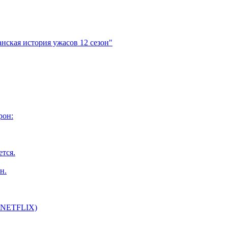
нская история ужасов 12 сезон"
рон:
ется.
н.
т NETFLIX)