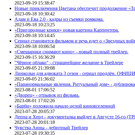
2023-09-19 15:38:47
Новые приключения Цветана обеспечит продолжение «Т
2023-09-18 10:30:42
Адам и Ева 2.0 - кадры из съемки ромкома.
2023-09-18 10:23:25
«Пригородные крики» новая картина Карпентера.
2023-09-18 10:14:45
Сериал становится фильмом и речь идет о «Звездных вой
2023-09-18 10:06:54
«Смешарики снимают кино» - новый полный трейлер.
2023-09-15 16:36:29
"Чёрное облако" - страшнейшие желание в Трейлере
2023-09-05 21:39:08
Линкольн для адвоката 3 сезон - сериал продлён. ОФИ
2023-09-05 21:36:02
«Паранормальные явления. Ритуальный дом» - дублиров
2023-08-01 17:06:52
«Дворец» - отрывок из фильма.
2023-08-01 17:02:26
«Барби» положила начало целой киновселенной
2023-07-28 20:05:37
Деппа и Херд - документалка выйдет в Августе 16-го (
2023-07-28 20:01:18
Чувства Анны - дебютный Трейлер
2023-07-28 19:30:35