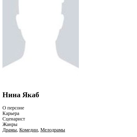
Нина Якаб
О персоне
Карьера
Сценарист
Жанры
Драмы
,
Комедии
,
Мелодрамы