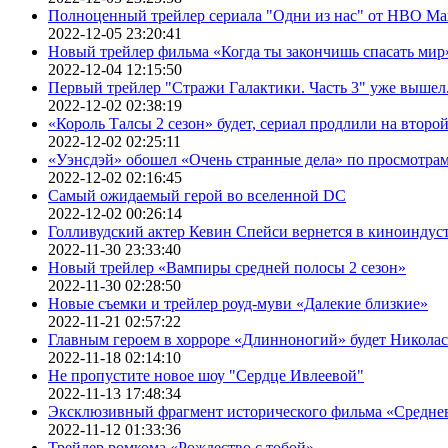
Полноценный трейлер сериала "Одни из нас" от HBO Ma
2022-12-05 23:20:41
Новый трейлер фильма «Когда ты закончишь спасать мир»
2022-12-04 12:15:50
Первый трейлер "Стражи Галактики. Часть 3" уже вышел.
2022-12-02 02:38:19
«Король Талсы 2 сезон» будет, сериал продлили на второй 
2022-12-02 02:25:11
«Уэнсдэй» обошел «Очень странные дела» по просмотра
2022-12-02 02:16:45
Самый ожидаемый герой во вселенной DC
2022-12-02 00:26:14
Голливудский актер Кевин Спейси вернется в киноиндуст
2022-11-30 23:33:40
Новый трейлер «Вампиры средней полосы 2 сезон»
2022-11-30 02:28:50
Новые съемки и трейлер роуд-муви «Далекие близкие»
2022-11-21 02:57:22
Главным героем в хорроре «Длинноногий» будет Никола
2022-11-18 02:14:10
Не пропустите новое шоу "Сердце Ивлеевой"
2022-11-13 17:48:34
Эксклюзивный фрагмент исторического фильма «Средне
2022-11-12 01:33:36
Трейлер ромкома «Рождество с тобой»