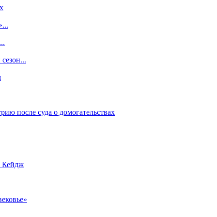
x
...
..
сезон...
м
рию после суда о домогательствах
с Кейдж
вековье»