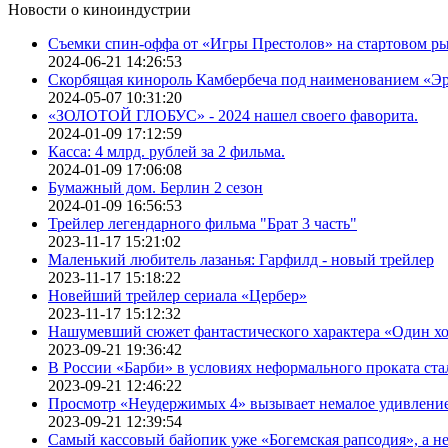
Новости о киноиндустрии
Съемки спин-оффа от «Игры Престолов» на стартовом ры
2024-06-21 14:26:53
Скорбящая кинороль Камбербеча под наименованием «Э
2024-05-07 10:31:20
«ЗОЛОТОЙ ГЛОБУС» - 2024 нашел своего фаворита.
2024-01-09 17:12:59
Касса: 4 млрд. рублей за 2 фильма.
2024-01-09 17:06:08
Бумажный дом. Берлин 2 сезон
2024-01-09 16:56:53
Трейлер легендарного фильма "Брат 3 часть"
2023-11-17 15:21:02
Маленький любитель лазанья: Гарфилд - новый трейлер
2023-11-17 15:18:22
Новейший трейлер сериала «Цербер»
2023-11-17 15:12:32
Нашумевший сюжет фантастического характера «Один х
2023-09-21 19:36:42
В России «Барби» в условиях неформального проката ста
2023-09-21 12:46:22
Просмотр «Неудержимых 4» вызывает немалое удивлени
2023-09-21 12:39:54
Самый кассовый байопик уже «Богемская рапсодия», а н