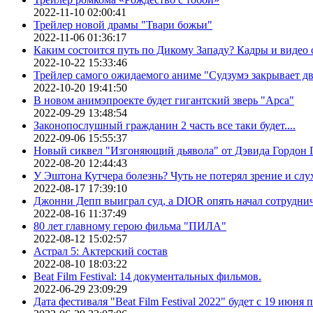
2022-11-10 02:00:41
Трейлер новой драмы "Твари божьи"
2022-11-06 01:36:17
Каким состоится путь по Дикому Западу? Кадры и видео
2022-10-22 15:33:46
Трейлер самого ожидаемого аниме "Судзумэ закрывает 
2022-10-20 19:41:50
В новом анимэпроекте будет гигантский зверь "Арса"
2022-09-29 13:48:54
Законопослушный гражданин 2 часть все таки будет....
2022-09-06 15:55:37
Новый сиквел "Изгоняющий дьявола" от Дэвида Гордон Г
2022-08-20 12:44:43
У Эштона Кутчера болезнь? Чуть не потерял зрение и слух
2022-08-17 17:39:10
Джонни Депп выиграл суд, а DIOR опять начал сотруднич
2022-08-16 11:37:49
80 лет главному герою фильма "ПИЛА"
2022-08-12 15:02:57
Астрал 5: Актерский состав
2022-08-10 18:03:22
Beat Film Festival: 14 документальных фильмов.
2022-06-29 23:09:29
Дата фестиваля "Beat Film Festival 2022" будет с 19 июня 