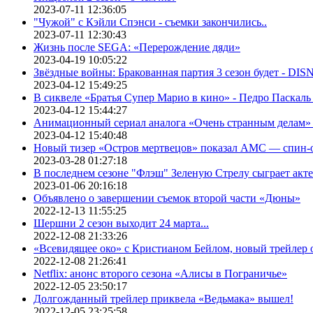
2023-07-11 12:36:05
"Чужой" с Кэйли Спэнси - съемки закончились..
2023-07-11 12:30:43
Жизнь после SEGA: «Перерождение дяди»
2023-04-19 10:05:22
Звёздные войны: Бракованная партия 3 сезон будет - DI
2023-04-12 15:49:25
В сиквеле «Братья Супер Марио в кино» - Педро Паскаль
2023-04-12 15:44:27
Анимационный сериал аналога «Очень странным делам» о
2023-04-12 15:40:48
Новый тизер «Остров мертвецов» показал АМС — спин-
2023-03-28 01:27:18
В последнем сезоне "Флэш" Зеленую Стрелу сыграет акт
2023-01-06 20:16:18
Объявлено о завершении съемок второй части «Дюны»
2022-12-13 11:55:25
Шершни 2 сезон выходит 24 марта...
2022-12-08 21:33:26
«Всевидящее око» с Кристианом Бейлом, новый трейлер
2022-12-08 21:26:41
Netflix: анонс второго сезона «Алисы в Пограничье»
2022-12-05 23:50:17
Долгожданный трейлер приквела «Ведьмака» вышел!
2022-12-05 23:25:58