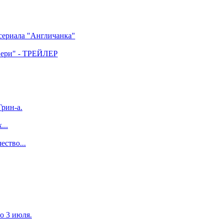
 сериала "Англичанка"
двери" - ТРЕЙЛЕР
рин-а.
...
ество...
по 3 июля.