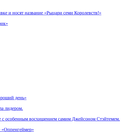
вке и носят название «Рыцари семи Королевств!»
рик»
ороший день»
ла лидером.
е с особенным восхищением самим Джейсоном Стэйтемем.
е «Оппенгеймер»