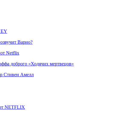
SNEY
 озвучит Варио?
т Netflix
оффа доброго «Ходячих мертвецов»
ер Стивен Амелл
 от NETFLIX