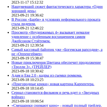
2023-11-17 15:12:32
Нашумевший сюжет фантастического характера «Один
хороший день»
2023-09-21 19:36:42
В России «Барби» в условиях неформального проката
стала лидером.
2023-09-21 12:46:22
Просмотр «Неудержимых 4» вызывает немалое
удивление с особенным восхищением самим
Джейсоном Стэйтемем.
2023-09-21 12:39:54
Самый кассовый байопик уже «Богемская рапсодия», а
не «Оппенгеймер»
2023-09-19 15:38:47
Новые приключения Цветана обеспечит продолжение
«Тролли 3». (ТРЕЙЛЕР)
2023-09-18 10:30:42
Адам и Ева 2.0 - кадры из съемки ромкома.
2023-09-18 10:23:25
«Пригородные крики» новая картина Карпентера.
2023-09-18 10:14:45
Сериал становится фильмом и речь идет о «Звездных
войнах»
2023-09-18 10:06:54
«Смешарики снимают кино» - новый полный трейлер.