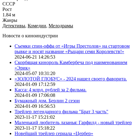
СССР
Рост
1.84 м
Жанры
Детективы
,
Комедии
,
Мелодрамы
Новости о киноиндустрии
Съемки спин-оффа от «Игры Престолов» на стартовом
рывке и носят название «Рыцари семи Королевств!»
2024-06-21 14:26:53
Скорбящая кинороль Камбербеча под наименованием
«Эрик»
2024-05-07 10:31:20
«ЗОЛОТОЙ ГЛОБУС» - 2024 нашел своего фаворита.
2024-01-09 17:12:59
Касса: 4 млрд. рублей за 2 фильма.
2024-01-09 17:06:08
Бумажный дом. Берлин 2 сезон
2024-01-09 16:56:53
Трейлер легендарного фильма "Брат 3 часть"
2023-11-17 15:21:02
Маленький любитель лазанья: Гарфилд - новый трейлер
2023-11-17 15:18:22
Новейший трейлер сериала «Цербер»