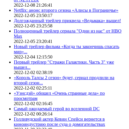
2022-12-08 21:26:41
Netflix: анонс второго сезона «Алисы в Пограничье»
2022-12-05 23:50:17
Долгожданный трейлер приквела «Ведьмака» вышел!
2022-12-05 23:25:58
Полноценный трейлер сериала "Одни из нас" от HBO
Max
2022-12-05 23:20:41
Новый трейлер фильма «Когда ты закончишь спасать
мир»...
2022-12-04 12:15:50
Первый трейлер "Стражи Галактики. Часть 3" уже
вышел...
2022-12-02 02:38:19
«Король Талсы 2 сезон» будет, сериал продлили на
второй сезон...
2022-12-02 02:25:11
«Уэнсдэй» обошел «Очень странные дела» по
просмотрам
2022-12-02 02:16:45
Самый ожидаемый герой во вселенной DC
2022-12-02 00:26:14
Голливудский актер Кевин Спейси вернется в
киноиндустрию после суда о домогательствах