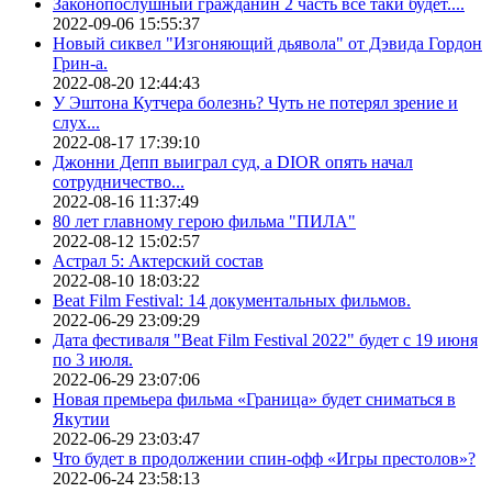
Законопослушный гражданин 2 часть все таки будет....
2022-09-06 15:55:37
Новый сиквел "Изгоняющий дьявола" от Дэвида Гордон
Грин-а.
2022-08-20 12:44:43
У Эштона Кутчера болезнь? Чуть не потерял зрение и
слух...
2022-08-17 17:39:10
Джонни Депп выиграл суд, а DIOR опять начал
сотрудничество...
2022-08-16 11:37:49
80 лет главному герою фильма "ПИЛА"
2022-08-12 15:02:57
Астрал 5: Актерский состав
2022-08-10 18:03:22
Beat Film Festival: 14 документальных фильмов.
2022-06-29 23:09:29
Дата фестиваля "Beat Film Festival 2022" будет с 19 июня
по 3 июля.
2022-06-29 23:07:06
Новая премьера фильма «Граница» будет сниматься в
Якутии
2022-06-29 23:03:47
Что будет в продолжении спин-офф «Игры престолов»?
2022-06-24 23:58:13