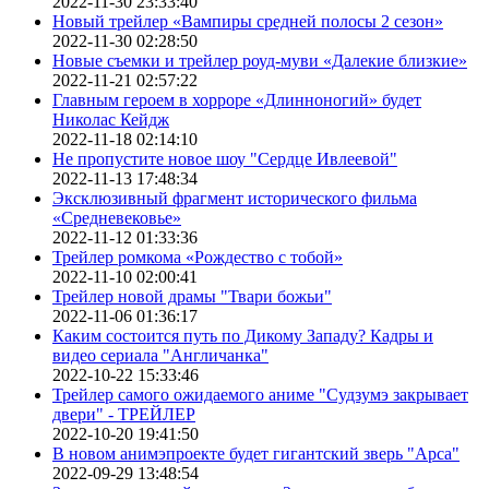
2022-11-30 23:33:40
Новый трейлер «Вампиры средней полосы 2 сезон»
2022-11-30 02:28:50
Новые съемки и трейлер роуд-муви «Далекие близкие»
2022-11-21 02:57:22
Главным героем в хорроре «Длинноногий» будет
Николас Кейдж
2022-11-18 02:14:10
Не пропустите новое шоу "Сердце Ивлеевой"
2022-11-13 17:48:34
Эксклюзивный фрагмент исторического фильма
«Средневековье»
2022-11-12 01:33:36
Трейлер ромкома «Рождество с тобой»
2022-11-10 02:00:41
Трейлер новой драмы "Твари божьи"
2022-11-06 01:36:17
Каким состоится путь по Дикому Западу? Кадры и
видео сериала "Англичанка"
2022-10-22 15:33:46
Трейлер самого ожидаемого аниме "Судзумэ закрывает
двери" - ТРЕЙЛЕР
2022-10-20 19:41:50
В новом анимэпроекте будет гигантский зверь "Арса"
2022-09-29 13:48:54