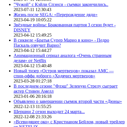
"Чужой" с Кэйли Спэнси - съемки закончились..
2023-07-11 12:30:43
Жизнь после SEGA: «Перерождение дяди»
2023-04-19 10:05:22
Звёздные войны: Бракованная партия 3 сезон будет -
DISNEY
2023-04-12 15:49:25
В сиквеле «Братья Супер Марио в кино» - Педро
Паскаль озвучит Варио?
2023-04-12 15:44:27
Анимационный сериал аналога «Очень странным
делам» от Netflix
2023-04-12 15:40:48
Новый тизер «Остров мертвецов» показал АМС —
спин-оффа доброго «Ходячих мертвецов»
2023-03-28 01:27:18
В последнем сезоне "Флэш" Зеленую Стрелу сыграет
актер Стивен Амелл
2023-01-06 20:16:18
Объявлено о завершении съемок второй части «Дюны»
2022-12-13 11:55:25
Шершни 2 сезон выходит 24 марта...
2022-12-08 21:33:26
«Всевидящее око» с Кристианом Бейлом, новый трейлер
от NETFLIX