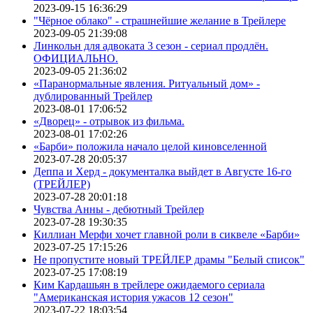
2023-09-15 16:36:29
"Чёрное облако" - страшнейшие желание в Трейлере
2023-09-05 21:39:08
Линкольн для адвоката 3 сезон - сериал продлён.
ОФИЦИАЛЬНО.
2023-09-05 21:36:02
«Паранормальные явления. Ритуальный дом» -
дублированный Трейлер
2023-08-01 17:06:52
«Дворец» - отрывок из фильма.
2023-08-01 17:02:26
«Барби» положила начало целой киновселенной
2023-07-28 20:05:37
Деппа и Херд - документалка выйдет в Августе 16-го
(ТРЕЙЛЕР)
2023-07-28 20:01:18
Чувства Анны - дебютный Трейлер
2023-07-28 19:30:35
Киллиан Мерфи хочет главной роли в сиквеле «Барби»
2023-07-25 17:15:26
Не пропустите новый ТРЕЙЛЕР драмы "Белый список"
2023-07-25 17:08:19
Ким Кардашьян в трейлере ожидаемого сериала
"Американская история ужасов 12 сезон"
2023-07-22 18:03:54