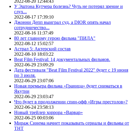
2022-08-20 12:44:43
У Эштона Кутчера болезнь? Чуть не потерял зрение и
слух...
2022-08-17 17:39:10
Джонни Депп выиграл суд, а DIOR опять начал
сотрудничество...
2022-08-16 11:37:49
80 лет главному герою фильма "ПИЛА"
2022-08-12 15:02:57
Астрал 5: Актерский состав
2022-08-10 18:03:22
Beat Film Festival: 14 документальных фильмов.
2022-06-29 23:09:29
Дата фестиваля "Beat Film Festival 2022" будет с 19 июня
по 3 июля.
2022-06-29 23:07:06
Новая премьера фильма «Граница» будет сниматься в
Якутии
2022-06-29 23:03:47
Что будет в продолжении спин-офф «Игры престолов»?
2022-06-24 23:58:13
Новый трейлер хоррора «Варвар»
2022-06-25 00:03:06
Мираж Синема начнет показывать сериалы и фильмы от
ТНТ