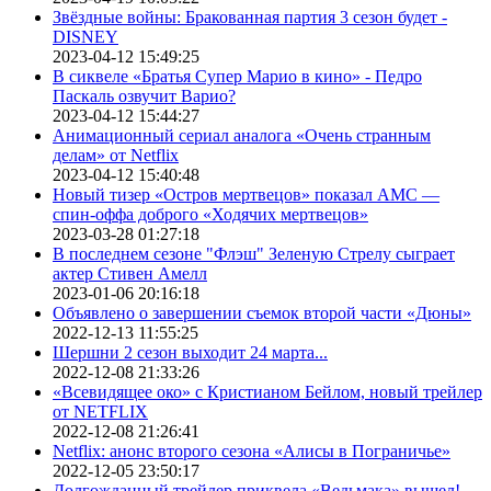
Звёздные войны: Бракованная партия 3 сезон будет -
DISNEY
2023-04-12 15:49:25
В сиквеле «Братья Супер Марио в кино» - Педро
Паскаль озвучит Варио?
2023-04-12 15:44:27
Анимационный сериал аналога «Очень странным
делам» от Netflix
2023-04-12 15:40:48
Новый тизер «Остров мертвецов» показал АМС —
спин-оффа доброго «Ходячих мертвецов»
2023-03-28 01:27:18
В последнем сезоне "Флэш" Зеленую Стрелу сыграет
актер Стивен Амелл
2023-01-06 20:16:18
Объявлено о завершении съемок второй части «Дюны»
2022-12-13 11:55:25
Шершни 2 сезон выходит 24 марта...
2022-12-08 21:33:26
«Всевидящее око» с Кристианом Бейлом, новый трейлер
от NETFLIX
2022-12-08 21:26:41
Netflix: анонс второго сезона «Алисы в Пограничье»
2022-12-05 23:50:17
Долгожданный трейлер приквела «Ведьмака» вышел!