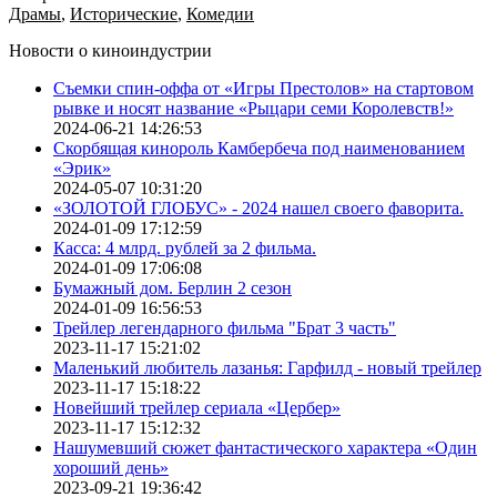
Драмы
,
Исторические
,
Комедии
Новости о киноиндустрии
Съемки спин-оффа от «Игры Престолов» на стартовом
рывке и носят название «Рыцари семи Королевств!»
2024-06-21 14:26:53
Скорбящая кинороль Камбербеча под наименованием
«Эрик»
2024-05-07 10:31:20
«ЗОЛОТОЙ ГЛОБУС» - 2024 нашел своего фаворита.
2024-01-09 17:12:59
Касса: 4 млрд. рублей за 2 фильма.
2024-01-09 17:06:08
Бумажный дом. Берлин 2 сезон
2024-01-09 16:56:53
Трейлер легендарного фильма "Брат 3 часть"
2023-11-17 15:21:02
Маленький любитель лазанья: Гарфилд - новый трейлер
2023-11-17 15:18:22
Новейший трейлер сериала «Цербер»
2023-11-17 15:12:32
Нашумевший сюжет фантастического характера «Один
хороший день»
2023-09-21 19:36:42