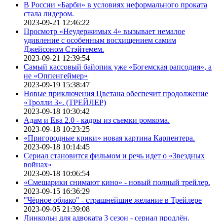
В России «Барби» в условиях неформального проката
стала лидером.
2023-09-21 12:46:22
Просмотр «Неудержимых 4» вызывает немалое
удивление с особенным восхищением самим
Джейсоном Стэйтемем.
2023-09-21 12:39:54
Самый кассовый байопик уже «Богемская рапсодия», а
не «Оппенгеймер»
2023-09-19 15:38:47
Новые приключения Цветана обеспечит продолжение
«Тролли 3». (ТРЕЙЛЕР)
2023-09-18 10:30:42
Адам и Ева 2.0 - кадры из съемки ромкома.
2023-09-18 10:23:25
«Пригородные крики» новая картина Карпентера.
2023-09-18 10:14:45
Сериал становится фильмом и речь идет о «Звездных
войнах»
2023-09-18 10:06:54
«Смешарики снимают кино» - новый полный трейлер.
2023-09-15 16:36:29
"Чёрное облако" - страшнейшие желание в Трейлере
2023-09-05 21:39:08
Линкольн для адвоката 3 сезон - сериал продлён.