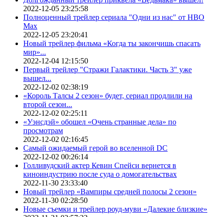
2022-12-05 23:25:58
Полноценный трейлер сериала "Одни из нас" от HBO
Max
2022-12-05 23:20:41
Новый трейлер фильма «Когда ты закончишь спасать
мир»...
2022-12-04 12:15:50
Первый трейлер "Стражи Галактики. Часть 3" уже
вышел...
2022-12-02 02:38:19
«Король Талсы 2 сезон» будет, сериал продлили на
второй сезон...
2022-12-02 02:25:11
«Уэнсдэй» обошел «Очень странные дела» по
просмотрам
2022-12-02 02:16:45
Самый ожидаемый герой во вселенной DC
2022-12-02 00:26:14
Голливудский актер Кевин Спейси вернется в
киноиндустрию после суда о домогательствах
2022-11-30 23:33:40
Новый трейлер «Вампиры средней полосы 2 сезон»
2022-11-30 02:28:50
Новые съемки и трейлер роуд-муви «Далекие близкие»