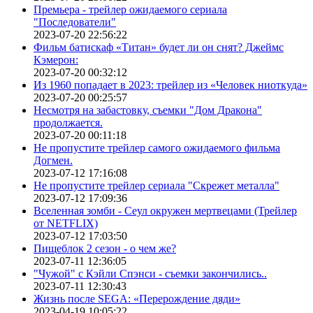
Премьера - трейлер ожидаемого сериала
"Последователи"
2023-07-20 22:56:22
Фильм батискаф «Титан» будет ли он снят? Джеймс
Кэмерон:
2023-07-20 00:32:12
Из 1960 попадает в 2023: трейлер из «Человек ниоткуда»
2023-07-20 00:25:57
Несмотря на забастовку, съемки "Дом Дракона"
продолжается.
2023-07-20 00:11:18
Не пропустите трейлер самого ожидаемого фильма
Догмен.
2023-07-12 17:16:08
Не пропустите трейлер сериала "Скрежет металла"
2023-07-12 17:09:36
Вселенная зомби - Сеул окружен мертвецами (Трейлер
от NETFLIX)
2023-07-12 17:03:50
Пищеблок 2 сезон - о чем же?
2023-07-11 12:36:05
"Чужой" с Кэйли Спэнси - съемки закончились..
2023-07-11 12:30:43
Жизнь после SEGA: «Перерождение дяди»
2023-04-19 10:05:22