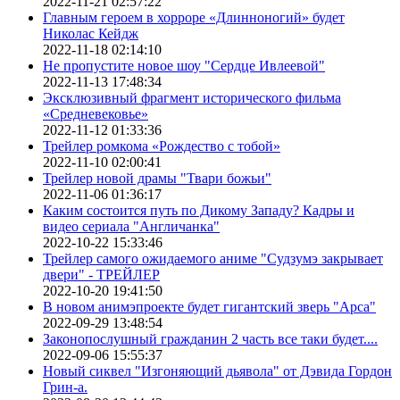
2022-11-21 02:57:22
Главным героем в хорроре «Длинноногий» будет
Николас Кейдж
2022-11-18 02:14:10
Не пропустите новое шоу "Сердце Ивлеевой"
2022-11-13 17:48:34
Эксклюзивный фрагмент исторического фильма
«Средневековье»
2022-11-12 01:33:36
Трейлер ромкома «Рождество с тобой»
2022-11-10 02:00:41
Трейлер новой драмы "Твари божьи"
2022-11-06 01:36:17
Каким состоится путь по Дикому Западу? Кадры и
видео сериала "Англичанка"
2022-10-22 15:33:46
Трейлер самого ожидаемого аниме "Судзумэ закрывает
двери" - ТРЕЙЛЕР
2022-10-20 19:41:50
В новом анимэпроекте будет гигантский зверь "Арса"
2022-09-29 13:48:54
Законопослушный гражданин 2 часть все таки будет....
2022-09-06 15:55:37
Новый сиквел "Изгоняющий дьявола" от Дэвида Гордон
Грин-а.