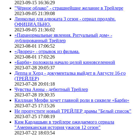
2023-09-15 16:36:29
"Чёрное облако" - страшнейшие желание в Трейлере
2023-09-05 21:39:08
Линкольн для адвоката 3 сезон - сериал продлён.
ОФИЦИАЛЬНО.
2023-09-05 21:36:02
«Паранормальные явления. Ритуальный дом» -
дублированный Трейлер
2023-08-01 17:06:52
«Дворец» - отрывок из фильма.
2023-08-01 17:02:26
«Барби» положила начало целой киновселенной
2023-07-28 20:05:37
Деппа и Херд - документалка выйдет в Августе 16-го
(ТРЕЙЛЕР)
2023-07-28 20:01:18
Чувства Анны - дебютный Трейлер
2023-07-28 19:30:35
Киллиан Мерфи хочет главной роли в сиквеле «Барби»
2023-07-25 17:15:26
Не пропустите новый ТРЕЙЛЕР драмы "Белый список"
2023-07-25 17:08:19
Ким Кардашьян в трейлере ожидаемого сериала
"Американская история ужасов 12 сезон"
2023-07-22 18:03:54