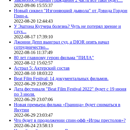
Законопослушный гражданин 2 часть все таки будет....
2022-09-06 15:55:37
Новый сиквел "Изгоняющий дьявола" от Дэвида Гордон
Грин-а.
2022-08-20 12:44:43
У Эштона Кутчера болезнь? Чуть не потерял зрение и
слух...
2022-08-17 17:39:10
Джонни Депп выиграл суд, а DIOR опять начал
сотрудничество...
2022-08-16 11:37:49
80 лет главному герою фильма "ПИЛА"
2022-08-12 15:02:57
Астрал 5: Актерский состав
2022-08-10 18:03:22
Beat Film Festival: 14 документальных фильмов.
2022-06-29 23:09:29
Дата фестиваля "Beat Film Festival 2022" будет с 19 июня
по 3 июля.
2022-06-29 23:07:06
Новая премьера фильма «Граница» будет сниматься в
Якутии
2022-06-29 23:03:47
Что будет в продолжении спин-офф «Игры престолов»?
2022-06-24 23:58:13