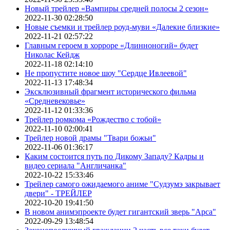
Новый трейлер «Вампиры средней полосы 2 сезон»
2022-11-30 02:28:50
Новые съемки и трейлер роуд-муви «Далекие близкие»
2022-11-21 02:57:22
Главным героем в хорроре «Длинноногий» будет
Николас Кейдж
2022-11-18 02:14:10
Не пропустите новое шоу "Сердце Ивлеевой"
2022-11-13 17:48:34
Эксклюзивный фрагмент исторического фильма
«Средневековье»
2022-11-12 01:33:36
Трейлер ромкома «Рождество с тобой»
2022-11-10 02:00:41
Трейлер новой драмы "Твари божьи"
2022-11-06 01:36:17
Каким состоится путь по Дикому Западу? Кадры и
видео сериала "Англичанка"
2022-10-22 15:33:46
Трейлер самого ожидаемого аниме "Судзумэ закрывает
двери" - ТРЕЙЛЕР
2022-10-20 19:41:50
В новом анимэпроекте будет гигантский зверь "Арса"
2022-09-29 13:48:54