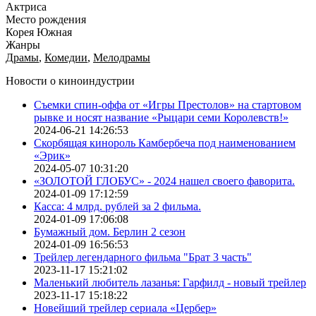
Актриса
Место рождения
Корея Южная
Жанры
Драмы
,
Комедии
,
Мелодрамы
Новости о киноиндустрии
Съемки спин-оффа от «Игры Престолов» на стартовом
рывке и носят название «Рыцари семи Королевств!»
2024-06-21 14:26:53
Скорбящая кинороль Камбербеча под наименованием
«Эрик»
2024-05-07 10:31:20
«ЗОЛОТОЙ ГЛОБУС» - 2024 нашел своего фаворита.
2024-01-09 17:12:59
Касса: 4 млрд. рублей за 2 фильма.
2024-01-09 17:06:08
Бумажный дом. Берлин 2 сезон
2024-01-09 16:56:53
Трейлер легендарного фильма "Брат 3 часть"
2023-11-17 15:21:02
Маленький любитель лазанья: Гарфилд - новый трейлер
2023-11-17 15:18:22
Новейший трейлер сериала «Цербер»