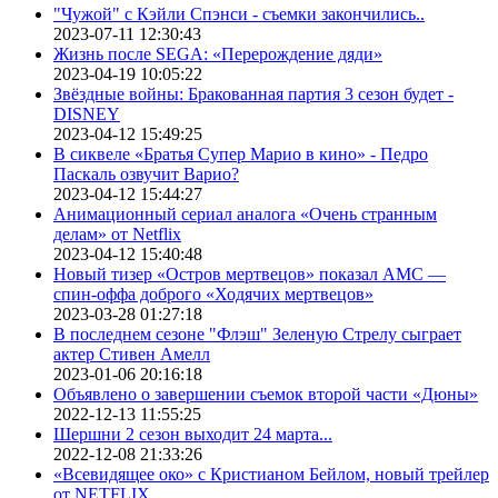
"Чужой" с Кэйли Спэнси - съемки закончились..
2023-07-11 12:30:43
Жизнь после SEGA: «Перерождение дяди»
2023-04-19 10:05:22
Звёздные войны: Бракованная партия 3 сезон будет -
DISNEY
2023-04-12 15:49:25
В сиквеле «Братья Супер Марио в кино» - Педро
Паскаль озвучит Варио?
2023-04-12 15:44:27
Анимационный сериал аналога «Очень странным
делам» от Netflix
2023-04-12 15:40:48
Новый тизер «Остров мертвецов» показал АМС —
спин-оффа доброго «Ходячих мертвецов»
2023-03-28 01:27:18
В последнем сезоне "Флэш" Зеленую Стрелу сыграет
актер Стивен Амелл
2023-01-06 20:16:18
Объявлено о завершении съемок второй части «Дюны»
2022-12-13 11:55:25
Шершни 2 сезон выходит 24 марта...
2022-12-08 21:33:26
«Всевидящее око» с Кристианом Бейлом, новый трейлер
от NETFLIX