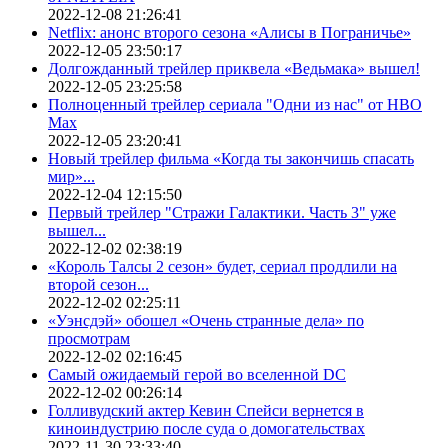
2022-12-08 21:26:41
Netflix: анонс второго сезона «Алисы в Пограничье»
2022-12-05 23:50:17
Долгожданный трейлер приквела «Ведьмака» вышел!
2022-12-05 23:25:58
Полноценный трейлер сериала "Одни из нас" от HBO
Max
2022-12-05 23:20:41
Новый трейлер фильма «Когда ты закончишь спасать
мир»...
2022-12-04 12:15:50
Первый трейлер "Стражи Галактики. Часть 3" уже
вышел...
2022-12-02 02:38:19
«Король Талсы 2 сезон» будет, сериал продлили на
второй сезон...
2022-12-02 02:25:11
«Уэнсдэй» обошел «Очень странные дела» по
просмотрам
2022-12-02 02:16:45
Самый ожидаемый герой во вселенной DC
2022-12-02 00:26:14
Голливудский актер Кевин Спейси вернется в
киноиндустрию после суда о домогательствах
2022-11-30 23:33:40