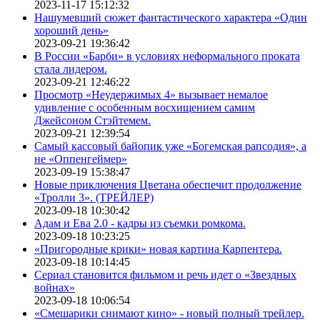
2023-11-17 15:12:32
Нашумевший сюжет фантастического характера «Один
хороший день»
2023-09-21 19:36:42
В России «Барби» в условиях неформального проката
стала лидером.
2023-09-21 12:46:22
Просмотр «Неудержимых 4» вызывает немалое
удивление с особенным восхищением самим
Джейсоном Стэйтемем.
2023-09-21 12:39:54
Самый кассовый байопик уже «Богемская рапсодия», а
не «Оппенгеймер»
2023-09-19 15:38:47
Новые приключения Цветана обеспечит продолжение
«Тролли 3». (ТРЕЙЛЕР)
2023-09-18 10:30:42
Адам и Ева 2.0 - кадры из съемки ромкома.
2023-09-18 10:23:25
«Пригородные крики» новая картина Карпентера.
2023-09-18 10:14:45
Сериал становится фильмом и речь идет о «Звездных
войнах»
2023-09-18 10:06:54
«Смешарики снимают кино» - новый полный трейлер.