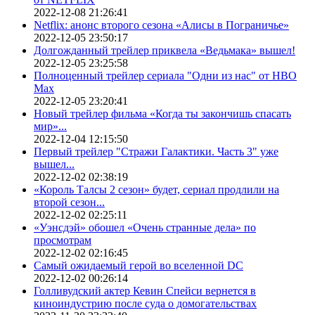
2022-12-08 21:26:41
Netflix: анонс второго сезона «Алисы в Пограничье»
2022-12-05 23:50:17
Долгожданный трейлер приквела «Ведьмака» вышел!
2022-12-05 23:25:58
Полноценный трейлер сериала "Одни из нас" от HBO
Max
2022-12-05 23:20:41
Новый трейлер фильма «Когда ты закончишь спасать
мир»...
2022-12-04 12:15:50
Первый трейлер "Стражи Галактики. Часть 3" уже
вышел...
2022-12-02 02:38:19
«Король Талсы 2 сезон» будет, сериал продлили на
второй сезон...
2022-12-02 02:25:11
«Уэнсдэй» обошел «Очень странные дела» по
просмотрам
2022-12-02 02:16:45
Самый ожидаемый герой во вселенной DC
2022-12-02 00:26:14
Голливудский актер Кевин Спейси вернется в
киноиндустрию после суда о домогательствах