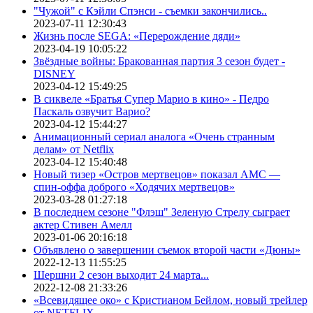
"Чужой" с Кэйли Спэнси - съемки закончились..
2023-07-11 12:30:43
Жизнь после SEGA: «Перерождение дяди»
2023-04-19 10:05:22
Звёздные войны: Бракованная партия 3 сезон будет -
DISNEY
2023-04-12 15:49:25
В сиквеле «Братья Супер Марио в кино» - Педро
Паскаль озвучит Варио?
2023-04-12 15:44:27
Анимационный сериал аналога «Очень странным
делам» от Netflix
2023-04-12 15:40:48
Новый тизер «Остров мертвецов» показал АМС —
спин-оффа доброго «Ходячих мертвецов»
2023-03-28 01:27:18
В последнем сезоне "Флэш" Зеленую Стрелу сыграет
актер Стивен Амелл
2023-01-06 20:16:18
Объявлено о завершении съемок второй части «Дюны»
2022-12-13 11:55:25
Шершни 2 сезон выходит 24 марта...
2022-12-08 21:33:26
«Всевидящее око» с Кристианом Бейлом, новый трейлер
от NETFLIX