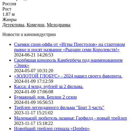
Россия
Рост
1.87 м
Жанры
Детективы
,
Комедии
,
Мелодрамы
Новости о киноиндустрии
Съемки спин-оффа от «Игры Престолов» на стартовом
рывке и носят название «Рыцари семи Королевств!»
2024-06-21 14:26:53
Скорбящая кинороль Камбербеча под наименованием
«Эрик»
2024-05-07 10:31:20
«ЗОЛОТОЙ ГЛОБУС» - 2024 нашел своего фаворита.
2024-01-09 17:12:59
Касса: 4 млрд. рублей за 2 фильма.
2024-01-09 17:06:08
Бумажный дом. Берлин 2 сезон
2024-01-09 16:56:53
Трейлер легендарного фильма "Брат 3 часть"
2023-11-17 15:21:02
Маленький любитель лазанья: Гарфилд - новый трейлер
2023-11-17 15:18:22
Новейший трейлер сериала «Цербер»