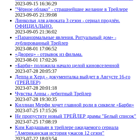
2023-09-15 16:36:29
"Чёрное облако" - страшнейшие желание в Трейлере
2023-09-05 21:39:08
Линкольн для адвоката 3 сезон - сериал продлён.
ОФИЦИАЛЬНО.
2023-09-05 21:36:02
«Паранормальные явления. Ритуальный дом» -
дублированный Трейлер
2023-08-01 17:06:52
«Дворец» - отрывок из фильма.
2023-08-01 17:02:26
«Барби» положила начало целой киновселенной
2023-07-28 20:05:37
Деппа и Херд - документалка выйдет в Августе 16-го
(ТРЕЙЛЕР)
2023-07-28 20:01:18
Чувства Анны - дебютный Трейлер
2023-07-28 19:30:35
Киллиан Мерфи хочет главной роли в сиквеле «Барби»
2023-07-25 17:15:26
Не пропустите новый ТРЕЙЛЕР драмы "Белый список"
2023-07-25 17:08:19
Ким Кардашьян в трейлере ожидаемого сериала
"Американская история ужасов 12 сезон"
2023-07-22 18:03:54