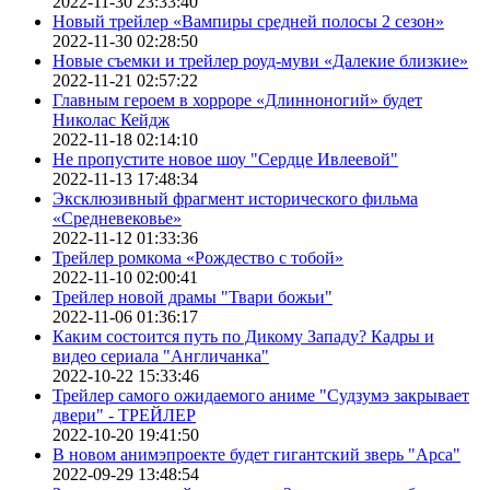
2022-11-30 23:33:40
Новый трейлер «Вампиры средней полосы 2 сезон»
2022-11-30 02:28:50
Новые съемки и трейлер роуд-муви «Далекие близкие»
2022-11-21 02:57:22
Главным героем в хорроре «Длинноногий» будет
Николас Кейдж
2022-11-18 02:14:10
Не пропустите новое шоу "Сердце Ивлеевой"
2022-11-13 17:48:34
Эксклюзивный фрагмент исторического фильма
«Средневековье»
2022-11-12 01:33:36
Трейлер ромкома «Рождество с тобой»
2022-11-10 02:00:41
Трейлер новой драмы "Твари божьи"
2022-11-06 01:36:17
Каким состоится путь по Дикому Западу? Кадры и
видео сериала "Англичанка"
2022-10-22 15:33:46
Трейлер самого ожидаемого аниме "Судзумэ закрывает
двери" - ТРЕЙЛЕР
2022-10-20 19:41:50
В новом анимэпроекте будет гигантский зверь "Арса"
2022-09-29 13:48:54