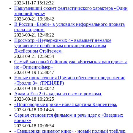
2023-11-17 15:12:32
Нашумевший сюжет фантастического характера «Один
хороший день»
2023-09-21 19:36:42
В России «Барби» в условиях неформального проката
стала лидером.
2023-09-21 12:46:22
Просмотр «Неудержимых 4» вызывает немалое
удивление с особенным восхищением самим
Джейсоном Стэйтемем.
2023-09-21 12:39:54
Самый кассовый байопик уже «Богемская рапсодия», а
не «Оппенгеймер»
2023-09-19 15:38:47
Новые приключения Цветана обеспечит продолжение
«Тролли 3». (ТРЕЙЛЕР)
2023-09-18 10:30:42
Адам и Ева 2.0 - кадры из съемки ромкома.
2023-09-18 10:23:25
«Пригородные крики» новая картина Карпентера.
2023-09-18 10:14:45
Сериал становится фильмом и речь идет о «Звездных
войнах»
2023-09-18 10:06:54
«Смешарики снимают кино» - новый полный трейлер.