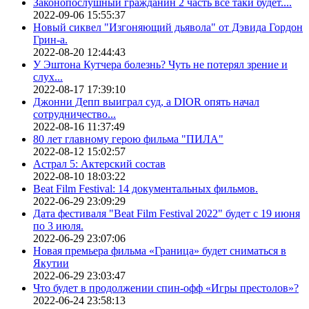
Законопослушный гражданин 2 часть все таки будет....
2022-09-06 15:55:37
Новый сиквел "Изгоняющий дьявола" от Дэвида Гордон
Грин-а.
2022-08-20 12:44:43
У Эштона Кутчера болезнь? Чуть не потерял зрение и
слух...
2022-08-17 17:39:10
Джонни Депп выиграл суд, а DIOR опять начал
сотрудничество...
2022-08-16 11:37:49
80 лет главному герою фильма "ПИЛА"
2022-08-12 15:02:57
Астрал 5: Актерский состав
2022-08-10 18:03:22
Beat Film Festival: 14 документальных фильмов.
2022-06-29 23:09:29
Дата фестиваля "Beat Film Festival 2022" будет с 19 июня
по 3 июля.
2022-06-29 23:07:06
Новая премьера фильма «Граница» будет сниматься в
Якутии
2022-06-29 23:03:47
Что будет в продолжении спин-офф «Игры престолов»?
2022-06-24 23:58:13