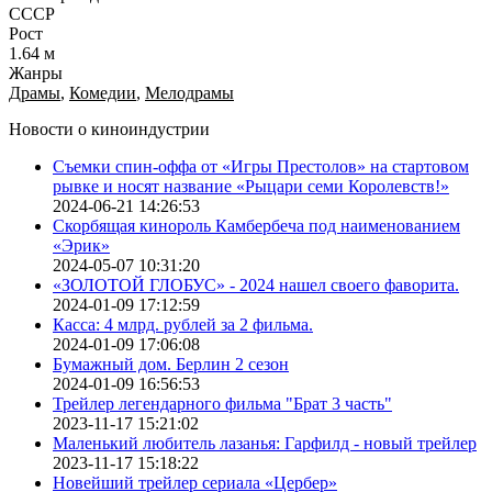
СССР
Рост
1.64 м
Жанры
Драмы
,
Комедии
,
Мелодрамы
Новости о киноиндустрии
Съемки спин-оффа от «Игры Престолов» на стартовом
рывке и носят название «Рыцари семи Королевств!»
2024-06-21 14:26:53
Скорбящая кинороль Камбербеча под наименованием
«Эрик»
2024-05-07 10:31:20
«ЗОЛОТОЙ ГЛОБУС» - 2024 нашел своего фаворита.
2024-01-09 17:12:59
Касса: 4 млрд. рублей за 2 фильма.
2024-01-09 17:06:08
Бумажный дом. Берлин 2 сезон
2024-01-09 16:56:53
Трейлер легендарного фильма "Брат 3 часть"
2023-11-17 15:21:02
Маленький любитель лазанья: Гарфилд - новый трейлер
2023-11-17 15:18:22
Новейший трейлер сериала «Цербер»