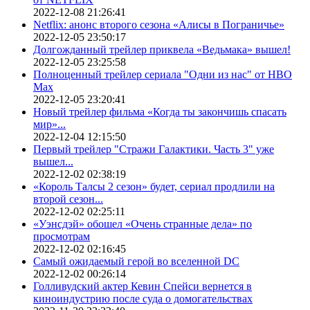
2022-12-08 21:26:41
Netflix: анонс второго сезона «Алисы в Пограничье»
2022-12-05 23:50:17
Долгожданный трейлер приквела «Ведьмака» вышел!
2022-12-05 23:25:58
Полноценный трейлер сериала "Одни из нас" от HBO
Max
2022-12-05 23:20:41
Новый трейлер фильма «Когда ты закончишь спасать
мир»...
2022-12-04 12:15:50
Первый трейлер "Стражи Галактики. Часть 3" уже
вышел...
2022-12-02 02:38:19
«Король Талсы 2 сезон» будет, сериал продлили на
второй сезон...
2022-12-02 02:25:11
«Уэнсдэй» обошел «Очень странные дела» по
просмотрам
2022-12-02 02:16:45
Самый ожидаемый герой во вселенной DC
2022-12-02 00:26:14
Голливудский актер Кевин Спейси вернется в
киноиндустрию после суда о домогательствах