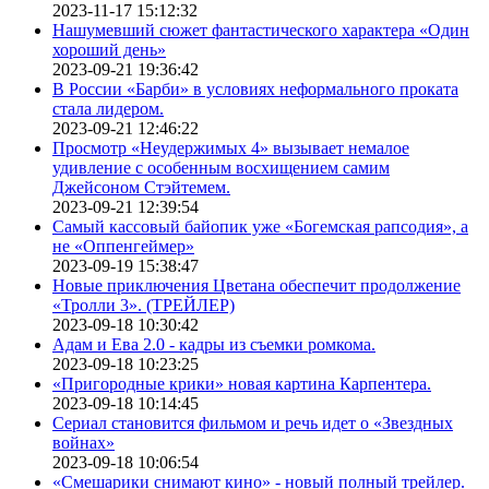
2023-11-17 15:12:32
Нашумевший сюжет фантастического характера «Один
хороший день»
2023-09-21 19:36:42
В России «Барби» в условиях неформального проката
стала лидером.
2023-09-21 12:46:22
Просмотр «Неудержимых 4» вызывает немалое
удивление с особенным восхищением самим
Джейсоном Стэйтемем.
2023-09-21 12:39:54
Самый кассовый байопик уже «Богемская рапсодия», а
не «Оппенгеймер»
2023-09-19 15:38:47
Новые приключения Цветана обеспечит продолжение
«Тролли 3». (ТРЕЙЛЕР)
2023-09-18 10:30:42
Адам и Ева 2.0 - кадры из съемки ромкома.
2023-09-18 10:23:25
«Пригородные крики» новая картина Карпентера.
2023-09-18 10:14:45
Сериал становится фильмом и речь идет о «Звездных
войнах»
2023-09-18 10:06:54
«Смешарики снимают кино» - новый полный трейлер.