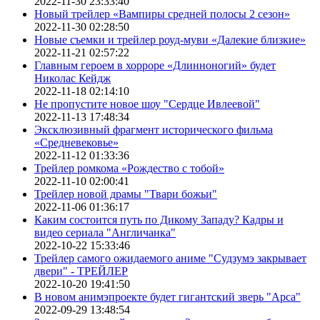
2022-11-30 23:33:40
Новый трейлер «Вампиры средней полосы 2 сезон»
2022-11-30 02:28:50
Новые съемки и трейлер роуд-муви «Далекие близкие»
2022-11-21 02:57:22
Главным героем в хорроре «Длинноногий» будет
Николас Кейдж
2022-11-18 02:14:10
Не пропустите новое шоу "Сердце Ивлеевой"
2022-11-13 17:48:34
Эксклюзивный фрагмент исторического фильма
«Средневековье»
2022-11-12 01:33:36
Трейлер ромкома «Рождество с тобой»
2022-11-10 02:00:41
Трейлер новой драмы "Твари божьи"
2022-11-06 01:36:17
Каким состоится путь по Дикому Западу? Кадры и
видео сериала "Англичанка"
2022-10-22 15:33:46
Трейлер самого ожидаемого аниме "Судзумэ закрывает
двери" - ТРЕЙЛЕР
2022-10-20 19:41:50
В новом анимэпроекте будет гигантский зверь "Арса"
2022-09-29 13:48:54