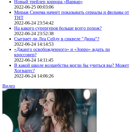
Новый трейлер хоррора «Варвар»
2022-06-25 00:03:06
Мираж Синема начнет показывать сериалы и фильмы от
ТНТ
2022-06-24 23:54:42
На какого супергероя больше всего похож?
2022-06-24 23:52:38
Сыграет ли Леа Сейду в сиквеле "Дюна"?
2022-06-24 14:14:53
«Джанго освобожденного» и «Зорро» ждать ли
кроссовер?
2022-06-24 14:11:45
В какой школе волшебства могли бы учиться вы? Может
Хогвартс?
2022-06-24 14:06:26
Видео