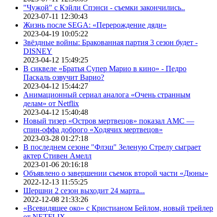
"Чужой" с Кэйли Спэнси - съемки закончились..
2023-07-11 12:30:43
Жизнь после SEGA: «Перерождение дяди»
2023-04-19 10:05:22
Звёздные войны: Бракованная партия 3 сезон будет -
DISNEY
2023-04-12 15:49:25
В сиквеле «Братья Супер Марио в кино» - Педро
Паскаль озвучит Варио?
2023-04-12 15:44:27
Анимационный сериал аналога «Очень странным
делам» от Netflix
2023-04-12 15:40:48
Новый тизер «Остров мертвецов» показал АМС —
спин-оффа доброго «Ходячих мертвецов»
2023-03-28 01:27:18
В последнем сезоне "Флэш" Зеленую Стрелу сыграет
актер Стивен Амелл
2023-01-06 20:16:18
Объявлено о завершении съемок второй части «Дюны»
2022-12-13 11:55:25
Шершни 2 сезон выходит 24 марта...
2022-12-08 21:33:26
«Всевидящее око» с Кристианом Бейлом, новый трейлер
от NETFLIX