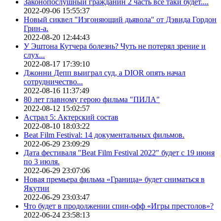
Законопослушный гражданин 2 часть все таки будет....
2022-09-06 15:55:37
Новый сиквел "Изгоняющий дьявола" от Дэвида Гордон
Грин-а.
2022-08-20 12:44:43
У Эштона Кутчера болезнь? Чуть не потерял зрение и
слух...
2022-08-17 17:39:10
Джонни Депп выиграл суд, а DIOR опять начал
сотрудничество...
2022-08-16 11:37:49
80 лет главному герою фильма "ПИЛА"
2022-08-12 15:02:57
Астрал 5: Актерский состав
2022-08-10 18:03:22
Beat Film Festival: 14 документальных фильмов.
2022-06-29 23:09:29
Дата фестиваля "Beat Film Festival 2022" будет с 19 июня
по 3 июля.
2022-06-29 23:07:06
Новая премьера фильма «Граница» будет сниматься в
Якутии
2022-06-29 23:03:47
Что будет в продолжении спин-офф «Игры престолов»?
2022-06-24 23:58:13