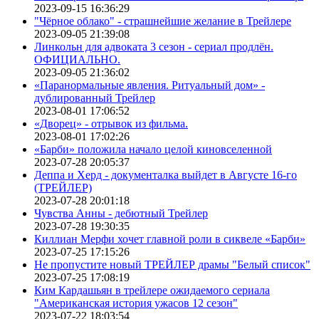
2023-09-15 16:36:29
"Чёрное облако" - страшнейшие желание в Трейлере
2023-09-05 21:39:08
Линкольн для адвоката 3 сезон - сериал продлён.
ОФИЦИАЛЬНО.
2023-09-05 21:36:02
«Паранормальные явления. Ритуальный дом» -
дублированный Трейлер
2023-08-01 17:06:52
«Дворец» - отрывок из фильма.
2023-08-01 17:02:26
«Барби» положила начало целой киновселенной
2023-07-28 20:05:37
Деппа и Херд - документалка выйдет в Августе 16-го
(ТРЕЙЛЕР)
2023-07-28 20:01:18
Чувства Анны - дебютный Трейлер
2023-07-28 19:30:35
Киллиан Мерфи хочет главной роли в сиквеле «Барби»
2023-07-25 17:15:26
Не пропустите новый ТРЕЙЛЕР драмы "Белый список"
2023-07-25 17:08:19
Ким Кардашьян в трейлере ожидаемого сериала
"Американская история ужасов 12 сезон"
2023-07-22 18:03:54