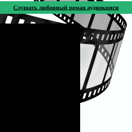
Cлушать любовный роман аудиокниги