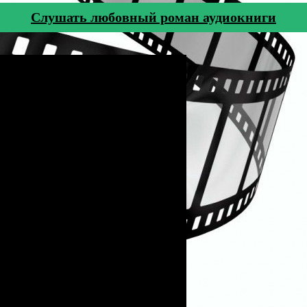
Cлушать любовный роман аудиокниги